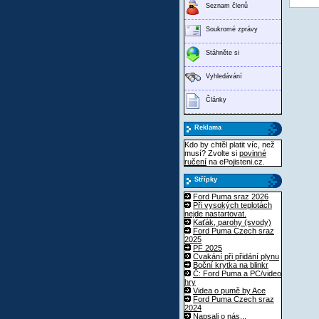
Seznam členů
Soukromé zprávy
Stáhněte si
Vyhledávání
Články
Reklama
Kdo by chtěl platit víc, než
musí? Zvolte si
povinné
ručení
na ePojisteni.cz.
Střípky
Ford Puma sraz 2026
Při vysokých teplotách
nejde nastartovat.
Kaťák, parohy (svody)
Ford Puma Czech sraz
2025
PF 2025
Cvakání při přidání plynu
Boční krytka na blinkr
Č: Ford Puma a PC/video
hry
Videa o pumě by Ace
Ford Puma Czech sraz
2024
Napsali o nás...