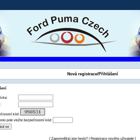
Nová registrace/Přihlášení
šení
ívka:
:
čnostní kód:
hoto pole vložte bezpečnostní kód:
[
Zapomněl(a) jste heslo?
|
Registrace nového uživatele
]