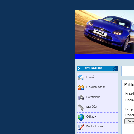
Hlavní nabídka
Domů
Přihlá
Diskuzní fórum
Přezd
Fotogalerie
Heslo
Můj účet
Bezpe
Do to
Odkazy
Poslat článek