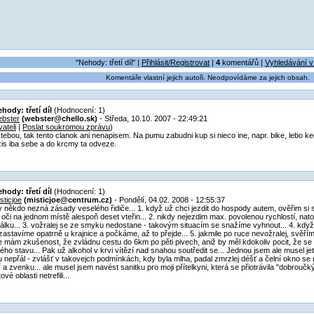
"Nehody: třetí díl" |
Přihlásit/Registrovat
|
4
komentářů |
Vyhledávání v
Komentáře vlastní jejich autoři. Neodpovídáme za jejich obsah.
hody: třetí díl
(Hodnocení: 1)
ebster
(webster@chello.sk)
- Středa, 10.10. 2007 - 22:49:21
ateli
|
Poslat soukromou zprávu
)
 tebou, tak tento clanok ani nenapisem. Na pumu zabudni kup si nieco ine, napr. bike, lebo 
zis iba sebe a do krcmy ta odveze.
hody: třetí díl
(Hodnocení: 1)
sticjoe
(misticjoe@centrum.cz)
- Pondělí, 04.02. 2008 - 12:55:37
dy někdo nezná zásady veselého řidiče... 1. když už chci jezdit do hospody autem, ověřim si s
 oči na jednom místě alespoň deset vteřin... 2. nikdy nejezdim max. povolenou rychlostí, nat
lku... 3. vožralej se ze smyku nedostane - takovým situacím se snažíme vyhnout... 4. kd
 zastavíme opatrně u krajnice a počkáme, až to přejde... 5. jakmile po ruce nevožralej, svěřím
 mám zkušenost, že zvládnu cestu do 6km po pěti pivech, aniž by měl kdokoliv pocit, že se s
ivého stavu... Pak už alkohol v krvi vítězí nad snahou soutředit se... Jednou jsem ale musel jet
 nepřál - zvlášť v takovejch podmínkách, kdy byla mlha, padal zmrzlej déšť a čelní okno se m
ř a zvenku... ale musel jsem navést sanitku pro moji přítelkyni, která se přiotrávila "dobrouč
ové oblasti netrefili...