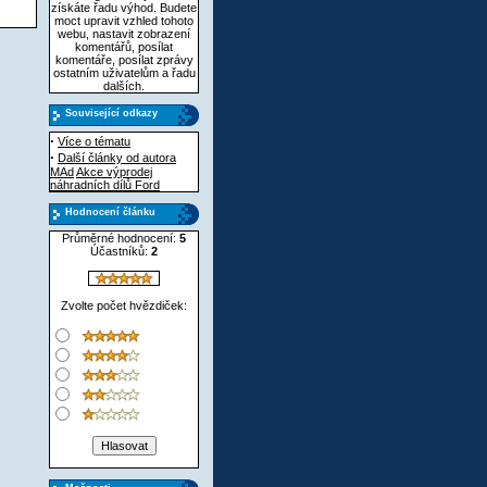
získáte řadu výhod. Budete
moct upravit vzhled tohoto
webu, nastavit zobrazení
komentářů, posílat
komentáře, posílat zprávy
ostatním uživatelům a řadu
dalších.
Související odkazy
·
Více o tématu
·
Další články od autora
MAd
Akce výprodej
náhradních dílů Ford
Hodnocení článku
Průměrné hodnocení:
5
Účastníků:
2
Zvolte počet hvězdiček: