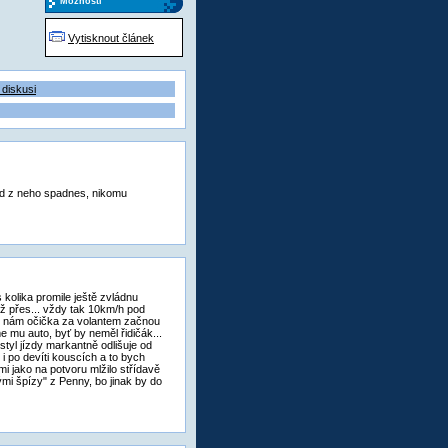
Možnosti
Vytisknout článek
 diskusi
ked z neho spadnes, nikomu
 kolika promile ještě zvládnu
ož přes... vždy tak 10km/h pod
yž nám očička za volantem začnou
e mu auto, byť by neměl řidičák...
tyl jízdy markantně odlišuje od
 i po devíti kouscích a to bych
i jako na potvoru mlžilo střídavě
kými špízy" z Penny, bo jinak by do