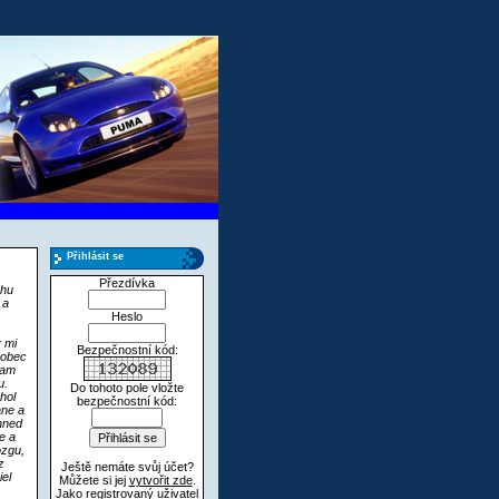
Přihlásit se
Přezdívka
ahu
 a
Heslo
 mi
Bezpečnostní kód:
vobec
mam
u.
Do tohoto pole vložte
hol
bezpečnostní kód:
ane a
hned
e a
ozgu,
z
Ještě nemáte svůj účet?
el
Můžete si jej
vytvořit zde
.
Jako registrovaný uživatel