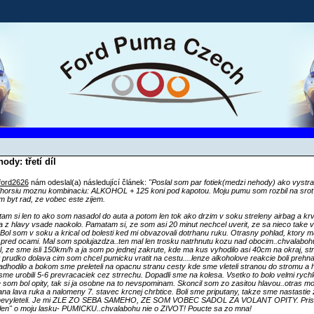
ody: třetí díl
ford2626
nám odeslal(a) následující článek:
"Poslal som par fotiek(medzi nehody) ako vystr
jhorsiu moznu kombinaciu: ALKOHOL + 125 koni pod kapotou. Moju pumu som rozbil na srot
 byt rad, ze vobec este zijem.
am si len to ako som nasadol do auta a potom len tok ako drzim v soku streleny airbag a krv
ka z hlavy vsade naokolo. Pamatam si, ze som asi 20 minut nechcel uverit, ze sa nieco take 
 Bol som v soku a krical od bolesti ked mi obvazovali dotrhanu ruku. Otrasny pohlad, ktory 
 pred ocami. Mal som spolujazdza..ten mal len trosku natrhnutu kozu nad obocim..chvalaboh
, ze sme isli 150km/h a ja som po jednej zakrute, kde ma kus vyhodilo asi 40cm na okraj, str
 prudko dolava cim som chcel pumicku vratit na cestu....lenze alkoholove reakcie boli prehn
adhodilo a bokom sme preleteli na opacnu stranu cesty kde sme vleteli stranou do stromu a 
sme urobili 5-6 prevracaciek cez strrechu. Dopadli sme na kolesa. Vsetko to bolo velmi rychl
 som bol opity, tak si ja osobne na to nevspominam. Skoncil som zo zasitou hlavou..otras m
na lava ruka a nalomeny 7. stavec krcnej chrbtice. Boli sme priputany, takze sme nastastie 
nevyleteli. Je mi ZLE ZO SEBA SAMEHO, ZE SOM VOBEC SADOL ZA VOLANT OPITY. Prisi
len" o moju lasku- PUMICKU..chvalabohu nie o ZIVOT! Poucte sa zo mna!