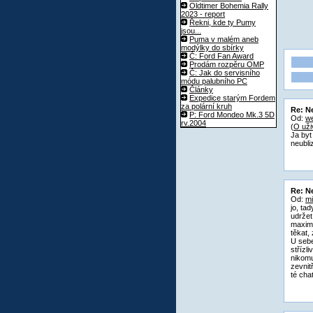
Oldtimer Bohemia Rally
2023 - report
Řekni, kde ty Pumy
jsou...
Puma v malém aneb
modýlky do sbírky
Č: Ford Fan Award
Prodám rozpěru OMP
Č: Jak do servisního
módu palubního PC
Články
Expedice starým Fordem
za polární kruh
Re: Ne
P: Ford Mondeo Mk.3 5D
Od:
w
rv.2004
(
O uživ
Ja byt
neubli
Re: Ne
Od:
mi
jo, ta
udržet
maximá
těkat,
U sebe
střízl
nikomu
zevnit
té chat