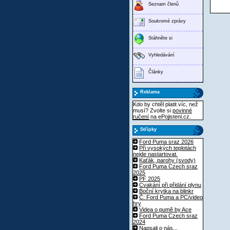
Seznam členů
Soukromé zprávy
Stáhněte si
Vyhledávání
Články
Reklama
Kdo by chtěl platit víc, než
musí? Zvolte si
povinné
ručení
na ePojisteni.cz.
Střípky
Ford Puma sraz 2026
Při vysokých teplotách
nejde nastartovat.
Kaťák, parohy (svody)
Ford Puma Czech sraz
2025
PF 2025
Cvakání při přidání plynu
Boční krytka na blinkr
Č: Ford Puma a PC/video
hry
Videa o pumě by Ace
Ford Puma Czech sraz
2024
Napsali o nás...