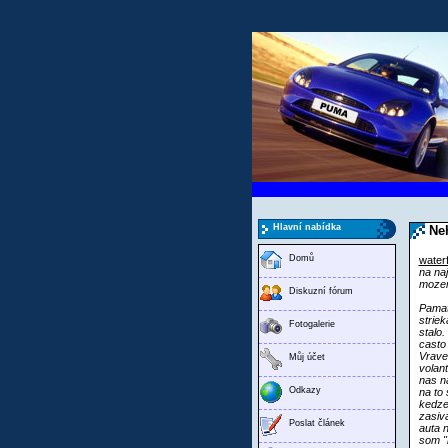
Hlavní nabídka
Neh
Domů
water
na na
mozem
Diskuzní fórum
Pamat
strie
Fotogalerie
stalo.
casto
Vravel
Můj účet
volant
nas n
Odkazy
na to 
kedze
zasiva
Poslat článek
auta 
som "