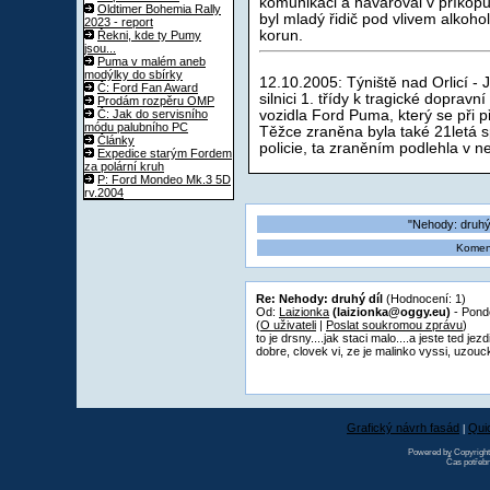
komunikaci a havaroval v příkopu
Oldtimer Bohemia Rally
byl mladý řidič pod vlivem alkohol
2023 - report
korun.
Řekni, kde ty Pumy
jsou...
Puma v malém aneb
modýlky do sbírky
12.10.2005: Týniště nad Orlicí - 
Č: Ford Fan Award
silnici 1. třídy k tragické dopravn
Prodám rozpěru OMP
Č: Jak do servisního
vozidla Ford Puma, který se při p
módu palubního PC
Těžce zraněna byla také 21letá s
Články
policie, ta zraněním podlehla v ne
Expedice starým Fordem
za polární kruh
P: Ford Mondeo Mk.3 5D
rv.2004
"Nehody: druhý 
Koment
Re: Nehody: druhý díl
(Hodnocení: 1)
Od:
Laizionka
(laizionka@oggy.eu)
- Pondě
(
O uživateli
|
Poslat soukromou zprávu
)
to je drsny....jak staci malo....a jeste ted 
dobre, clovek vi, ze je malinko vyssi, uzouc
Grafický návrh fasád
Qui
|
Powered by Copyrigh
Čas potřebn