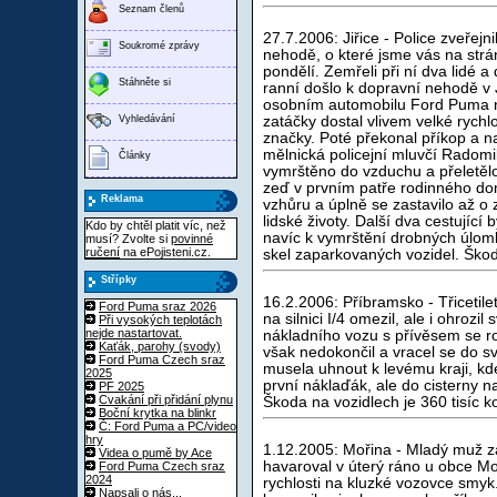
Seznam členů
27.7.2006: Jiřice - Police zveřejn
Soukromé zprávy
nehodě, o které jsme vás na strá
pondělí. Zemřeli při ní dva lidé a 
Stáhněte si
ranní došlo k dopravní nehodě v Ji
osobním automobilu Ford Puma nez
Vyhledávání
zatáčky dostal vlivem velké rychl
značky. Poté překonal příkop a n
mělnická policejní mluvčí Radomi
Články
vymrštěno do vzduchu a přeletělo 
zeď v prvním patře rodinného d
Reklama
vzhůru a úplně se zastavilo až o
lidské životy. Další dva cestující 
Kdo by chtěl platit víc, než
navíc k vymrštění drobných úlomk
musí? Zvolte si
povinné
ručení
na ePojisteni.cz.
skel zaparkovaných vozidel. Ško
Střípky
16.2.2006: Příbramsko - Třicetile
Ford Puma sraz 2026
na silnici I/4 omezil, ale i ohrozi
Při vysokých teplotách
nejde nastartovat.
nákladního vozu s přívěsem se ro
Kaťák, parohy (svody)
však nedokončil a vracel se do s
Ford Puma Czech sraz
musela uhnout k levému kraji, kde
2025
první náklaďák, ale do cisterny n
PF 2025
Cvakání při přidání plynu
Škoda na vozidlech je 360 tisíc k
Boční krytka na blinkr
Č: Ford Puma a PC/video
hry
1.12.2005: Mořina - Mladý muž 
Videa o pumě by Ace
havaroval v úterý ráno u obce Mo
Ford Puma Czech sraz
2024
rychlosti na kluzké vozovce smy
Napsali o nás...