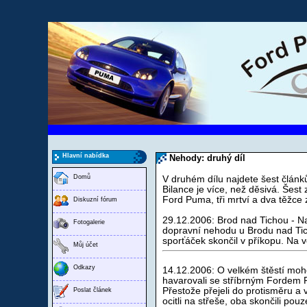
Hlavní nabídka
Nehody: druhý díl
Domů
V druhém dílu najdete šest článků
Bilance je více, než děsivá. Šes
Ford Puma, tři mrtví a dva těžce 
Diskuzní fórum
29.12.2006: Brod nad Tichou - Na
Fotogalerie
dopravní nehodu u Brodu nad Tic
sporťáček skončil v příkopu. Na vo
Můj účet
Odkazy
14.12.2006: O velkém štěstí moho
havarovali se stříbrným Fordem P
Přestože přejeli do protisměru a 
Poslat článek
ocitli na střeše, oba skončili pou