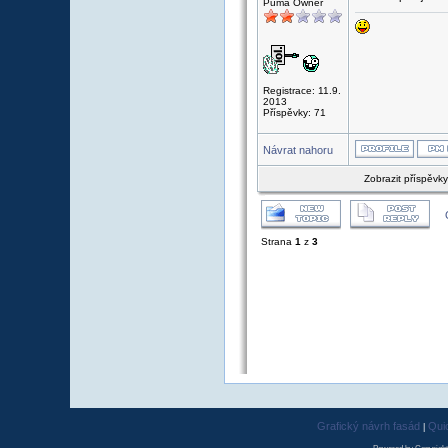
Puma Owner
Registrace: 11.9.
2013
Příspěvky: 71
Návrat nahoru
Zobrazit příspěvk
Strana
1
z
3
Grafický návrh fasád
Qui
|