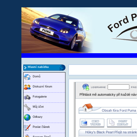
Hlavní nabídka
Domů
Diskuzní fórum
Přihlásit mě automaticky při každé ná
Fotogalerie
Můj účet
Obsah fóra Ford Puma
Odkazy
Poslat článek
Hóky's Black Pearl
Přejít na strán
Seznam členů