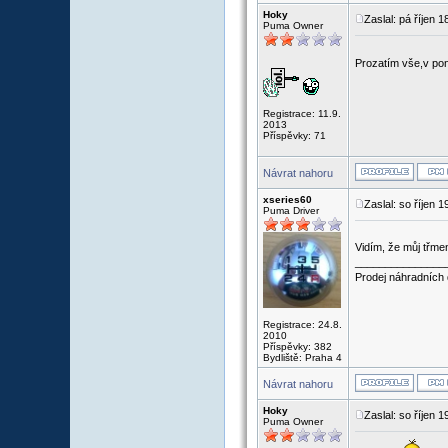
Hoky
Zaslal: pá říjen 
Puma Owner
Prozatím vše,v po
Registrace: 11.9.
2013
Příspěvky: 71
Návrat nahoru
xseries60
Zaslal: so říjen 
Puma Driver
Vidím, že můj třme
_______________
Prodej náhradních 
Registrace: 24.8.
2010
Příspěvky: 382
Bydliště: Praha 4
Návrat nahoru
Hoky
Zaslal: so říjen 
Puma Owner