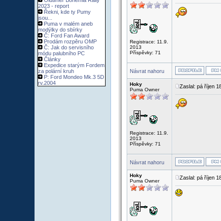
Oldtimer Bohemia Rally
2023 - report
Řekni, kde ty Pumy
jsou...
Puma v malém aneb
modýlky do sbírky
Č: Ford Fan Award
Prodám rozpěru OMP
Registrace: 11.9.
Č: Jak do servisního
2013
Příspěvky: 71
módu palubního PC
Články
Expedice starým Fordem
za polární kruh
Návrat nahoru
P: Ford Mondeo Mk.3 5D
rv.2004
Hoky
Zaslal: pá říjen 
Puma Owner
Registrace: 11.9.
2013
Příspěvky: 71
Návrat nahoru
Hoky
Zaslal: pá říjen 
Puma Owner