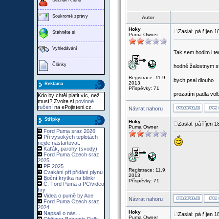
Soukromé zprávy
Autor
Hoky
Zaslal: pá říjen 
Stáhněte si
Puma Owner
Vyhledávání
Tak sem hodim i te
Články
hodně žalostnym 
Registrace: 11.9.
bych psal dlouho
2013
Reklama
Příspěvky: 71
prozatím padla vo
Kdo by chtěl platit víc, než
musí? Zvolte si
povinné
ručení
na ePojisteni.cz.
Návrat nahoru
Střípky
Hoky
Zaslal: pá říjen 
Puma Owner
Ford Puma sraz 2026
Při vysokých teplotách
nejde nastartovat.
Kaťák, parohy (svody)
Ford Puma Czech sraz
2025
PF 2025
Registrace: 11.9.
Cvakání při přidání plynu
2013
Boční krytka na blinkr
Příspěvky: 71
Č: Ford Puma a PC/video
hry
Videa o pumě by Ace
Návrat nahoru
Ford Puma Czech sraz
2024
Hoky
Napsali o nás...
Zaslal: pá říjen 
Puma Owner