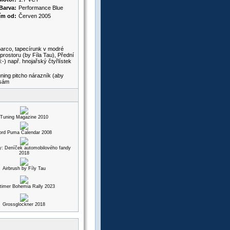
Barva:
Performance Blue
ím od:
Červen 2005
parco, tapecírunk v modré
prostoru (by Fíla Tau), Přední
:-) např. hnojařský čtyřlístek
uning pitcho nárazník (aby
 sám
Tuning Magazine 2010
ord Puma Calendar 2008
y: Deníček automobilového fandy
2018
Airbrush by Fíly Tau
timer Bohemia Rally 2023
Grossglockner 2018