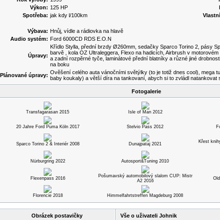
Výkon:
125 HP
Spotřeba:
jak kdy l/100km
Vlastn
Výbava:
Hnůj, vídle a rádiovka na hlavě
Audio systém:
Ford 6000CD RDS E.O.N
Křídlo Stylla, přední brzdy Ø260mm, sedačky Sparco Torino 2, pásy S
barvě , kola OZ Ultraleggera, Flexo na hadicích, Airbrush v motorovém 
Úpravy:
a zadní rozpěrné tyče, laminátové přední blatníky a různé jiné drobnosti
na boku
Ověšení celého auta vánočními světýlky (to je totiž dnes cool), mega t
Plánované úpravy:
baby koukaly) a větší díra na tankovaní, abych si to zvládl natankovat
Fotogalerie
Transfagarasan 2015
Isle of Man 2012
20 Jahre Ford Puma Köln 2017
Stelvio Pass 2012
F
Křest knih
Sparco Torino 2 & Interiér 2008
Dunajpataj 2021
Nürburgring 2022
Autosport&Tuning 2010
Pošumavský automobilový slalom CUP: Mistr
Flexenpass 2016
Old
A2 2016
Florencie 2018
Himmelfahrtstreffen Magdeburg 2008
Obrázek postavičky
Vše o uživateli Johnik