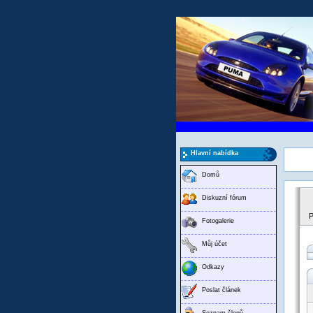
Hlavní nabídka
Domů
Diskuzní fórum
P
Fotogalerie
Můj účet
Odkazy
Poslat článek
Seznam členů