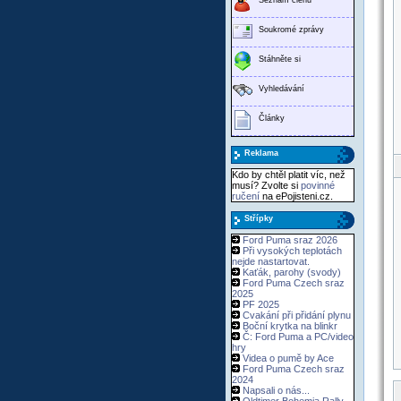
Soukromé zprávy
Stáhněte si
Vyhledávání
Články
Reklama
Kdo by chtěl platit víc, než
musí? Zvolte si
povinné
ručení
na ePojisteni.cz.
Střípky
Ford Puma sraz 2026
Při vysokých teplotách
nejde nastartovat.
Kaťák, parohy (svody)
Ford Puma Czech sraz
2025
PF 2025
Cvakání při přidání plynu
Boční krytka na blinkr
Č: Ford Puma a PC/video
hry
Videa o pumě by Ace
Ford Puma Czech sraz
2024
Napsali o nás...