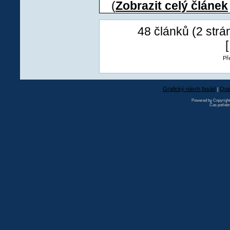
(
Zobrazit celý článek
48 článků (2 strá
Pře
Grafický návrh fasád
Qui
|
Powered by Copyrigh
Čas potřebn