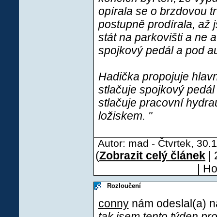
opírala se o brzdovou t
postupně prodírala, až 
stát na parkovišti a ne 
spojkový pedál a pod a
Hadička propojuje hlavn
stlačuje spojkový pedál
stlačuje pracovní hydra
ložiskem. "
Autor: mad - Čtvrtek, 30.
(
Zobrazit celý článek
| 
| H
Rozloučení
conny
nám odeslal(a) ná
tak jsem tento týden pro