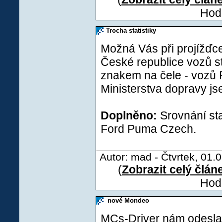
Hodn
Trocha statistiky
Možná Vás při projížďce
České republice vozů s
znakem na čele - vozů F
Ministerstva dopravy jse
Doplněno:
Srovnání sta
Ford Puma Czech.
Autor: mad - Čtvrtek, 01.
(
Zobrazit celý člán
Hodn
nové Mondeo
MCs-Driver
nám odeslal(