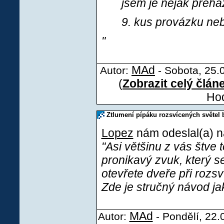
jsem je nějak přeh
9. kus provázku neb
"
MAd
Autor:
- Sobota, 25.0
(
Zobrazit celý člán
Hod
Ztlumení pípáku rozsvícených světel 
Lopez
nám odeslal(a) ná
"Asi většinu z vás štve 
pronikavý zvuk, který s
otevřete dveře při rozs
Zde je stručný návod jak
MAd
Autor:
- Pondělí, 22.