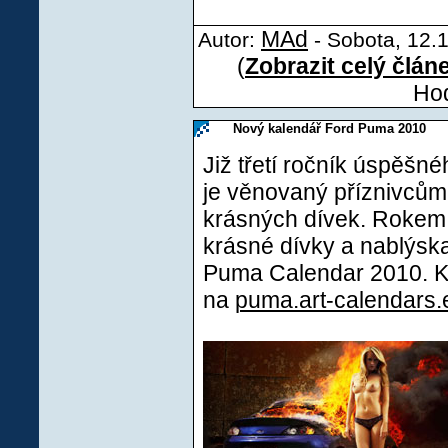
MAd
Autor:
- Sobota, 12.1
(
Zobrazit celý člán
Hod
Nový kalendář Ford Puma 2010
Již třetí ročník úspěšn
je věnovaný příznivcům
krásných dívek. Rokem
krásné dívky a nablýsk
Puma Calendar 2010. K d
na
puma.art-calendars.