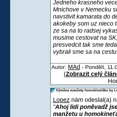
Jedneho krasneho vece
Mnichove v Nemecku sm
navstivit kamarata do 
akokeby som uz nieco tu
ze sa na to radsej vyka
musime cestovat na SK,
presvedcit tak sme teda
vybrali sme sa na cestu 
MAd
Autor:
- Pondělí, 11.
(
Zobrazit celý člá
Hod
Výměna manžety homokineťáku by L
Lopez
nám odeslal(a) ná
"
Ahoj lidi poněvadž j
manžetu u homokineťák