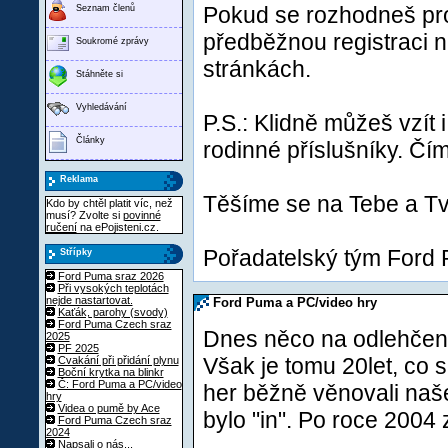
Pokud se rozhodneš pro
Seznam členů
předběžnou registraci 
Soukromé zprávy
stránkách.
Stáhněte si
Vyhledávání
P.S.: Klidně můžeš vzít
Články
rodinné příslušníky. Čím 
Reklama
Těšíme se na Tebe a Tv
Kdo by chtěl platit víc, než
musí? Zvolte si
povinné
ručení
na ePojisteni.cz.
Pořadatelský tým Ford
Střípky
Ford Puma sraz 2026
Při vysokých teplotách
nejde nastartovat.
Ford Puma a PC/video hry
Kaťák, parohy (svody)
Ford Puma Czech sraz
Dnes něco na odlehčení
2025
PF 2025
Však je tomu 20let, co 
Cvakání při přidání plynu
Boční krytka na blinkr
Č: Ford Puma a PC/video
her běžně věnovali naše
hry
Videa o pumě by Ace
bylo "in". Po roce 2004
Ford Puma Czech sraz
2024
Napsali o nás...