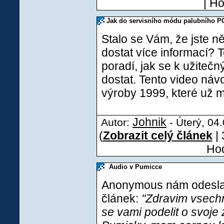
| H
Jak do servisního módu palubního P
Stalo se Vám, že jste n
dostat více informací?
poradí, jak se k užiteč
dostat. Tento video náv
výroby 1999, které už m
Johnik
Autor:
- Úterý, 04
(
Zobrazit celý článek
| 
Hod
Audio v Pumicce
Anonymous nám odeslal(
článek:
"Zdravim vsech
se vami podelit o svoje