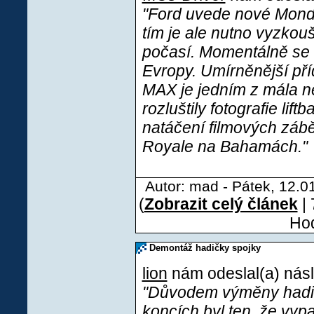
"Ford uvede nové Monde
tím je ale nutno vyzko
počasí. Momentálně se 
Evropy. Umírněnější pří
MAX je jedním z mála ne
rozluštily fotografie lif
natáčení filmových záb
Royale na Bahamách."
Autor: mad - Pátek, 12.0
(
Zobrazit celý článek
| 
Hod
Demontáž hadičky spojky
lion
nám odeslal(a) násl
"Důvodem výměny hadič
koncích byl ten, že vyp