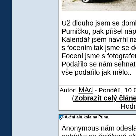
Už dlouho jsem se doml
Pumičku, pak přišel náp
Kalendář jsem navrhl na
s focením tak jsme se do
Focení jsme s fotografe
Podařilo se nám sehnat s
vše podařilo jak mělo..
MAd
Autor:
- Pondělí, 10.
(
Zobrazit celý člán
Hodn
Akční alu kola na Pumu
Anonymous nám odeslal(