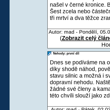
našel v černé kronice. B
Šest zcela nebo částe
tři mrtví a dva těžce zra
Autor: mad - Pondělí, 05.
(
Zobrazit celý člá
Hod
Nehody: první díl
Dnes se podíváme na osu
díky shodě náhod, pově
stavu silnic a možná i s
dopravní nehodu. Naštěs
žádné své členy a kama
této chvíli slouží jako z
Autor: mad - Pátek, 02.0