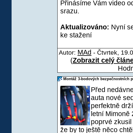
Přinásíme Vám video o
srazu.
Aktualizováno:
Nyní s
ke stažení
MAd
Autor:
- Čtvrtek, 19.
(
Zobrazit celý člán
Hodn
Montáž 3-bodových bezpečnostních p
Před nedávnem
auta nové sed
perfektně drží
letní Mimoně 
poprvé zkusil 
že by to ještě něco cht