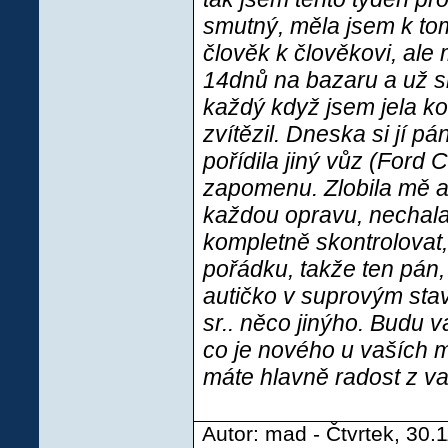
smutný, měla jsem k tom
člověk k člověkovi, ale 
14dnů na bazaru a už si
každý když jsem jela kol
zvítězil. Dneska si jí pá
pořídila jiný vůz (Ford 
zapomenu. Zlobila mě a
každou opravu, nechala
kompletně skontrolovat
pořádku, takže ten pán, k
autičko v suprovým st
sr.. něco jinýho. Budu 
co je nového u vaších m
máte hlavně radost z va
Autor: mad - Čtvrtek, 30.