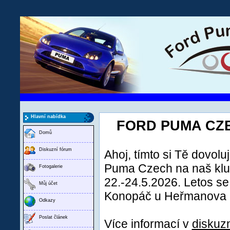
Hlavní nabídka
FORD PUMA CZEC
Domů
Diskuzní fórum
Ahoj, tímto si Tě dovol
Puma Czech na naš klub
Fotogalerie
22.-24.5.2026. Letos s
Můj účet
Konopáč u Heřmanova 
Odkazy
Poslat článek
Více informací v
diskuz