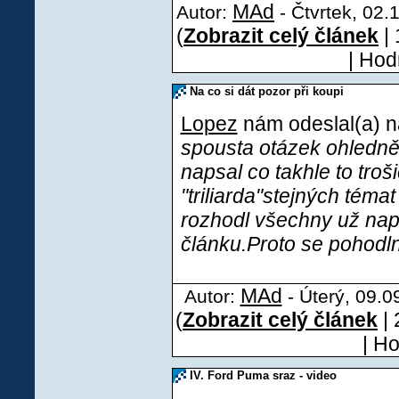
MAd
Autor:
- Čtvrtek, 02.
(
Zobrazit celý článek
| 
| Hod
Na co si dát pozor při koupi
Lopez
nám odeslal(a) ná
spousta otázek ohledně
napsal co takhle to troš
"triliarda"stejných témat
rozhodl všechny už nap
článku.Proto se pohodln
MAd
Autor:
- Úterý, 09.0
(
Zobrazit celý článek
| 
| H
IV. Ford Puma sraz - video