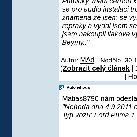
Pumicky..mam cernou ko
se pro audio instalaci tr
znamena ze jsem se vyk
repraky a vydal jsem se
jsem nakoupil tlakove 
Beymy.."
MAd
Autor:
- Neděle, 30.1
(
Zobrazit celý článek
| 
| H
Autonehoda
Matias8790
nám odeslal
"Nehoda dna 4.9.2011 o
Typ vozu: Ford Puma 1