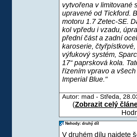
vytvořena v limitované s
upravené od Tickford. B
motoru 1.7 Zetec-SE. Dal
kol vpředu i vzadu, úpr
přední část a zadní oce
karoserie, čtyřpístkové
výfukový systém, Sparc
17“ paprsková kola. Ta
řízením vpravo a všech
Imperial Blue."
Autor: mad - Středa, 28.0
(
Zobrazit celý člán
Hodn
Nehody: druhý díl
V druhém dílu najdete š