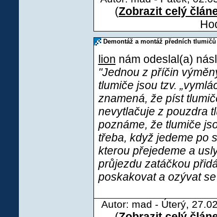
(
Zobrazit celý člán
Hod
Demontáž a montáž předních tlumičů
lion
nám odeslal(a) násl
"Jednou z příčin výměny
tlumiče jsou tzv. „vymlá
znamená, že píst tlumi
nevytlačuje z pouzdra t
poznáme, že tlumiče js
třeba, když jedeme po sil
kterou přejedeme a usly
průjezdu zatáčkou přid
poskakovat a ozývat se 
Autor: mad - Úterý, 27.0
(
Zobrazit celý člán