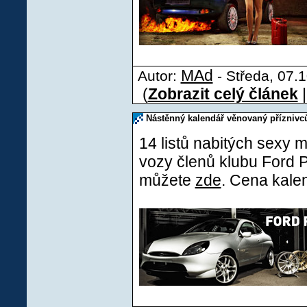
MAd
Autor:
- Středa, 07.1
(
Zobrazit celý článek
Nástěnný kalendář věnovaný přízniv
14 listů nabitých sexy 
vozy členů klubu Ford 
můžete
zde
. Cena kale