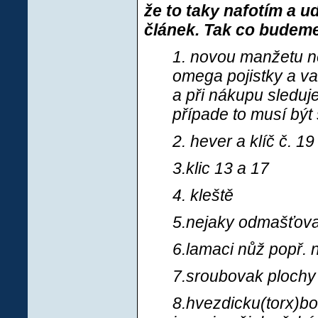
že to taky nafotím a 
článek.
Tak co budeme
1. novou manžetu n
omega pojistky a va
a při nákupu sledu
případe to musí být 
2. hever a klíč č. 19
3.klic 13 a 17
4. kleště
5.nejaky odmašťovac
6.lamaci nůž popř. 
7.sroubovak plochy 
8.hvezdicku(torx)b