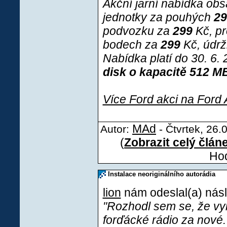
Akční jarní nabídka obsa
jednotky za pouhých
29
podvozku za
299
Kč, pr
bodech za
299
Kč, údrž
Nabídka platí do 30. 6.
disk o kapacitě 512 MB
Více Ford akci na Ford 
MAd
Autor:
- Čtvrtek, 26.
(
Zobrazit celý člán
Hod
Instalace neoriginálního autorádia
lion
nám odeslal(a) násl
"Rozhodl sem se, že v
forďácké rádio za nové.