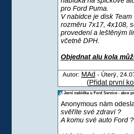
nabídka na špičkové al
pro Ford Puma.
V nabidce je disk Team
rozměru 7x17, 4x108, s
provedení a leštěným l
včetně DPH.
Objednat alu kola můž
MAd
Autor:
- Úterý, 24.0
(
Přidat první k
Jarní nabídka u Ford Service - akce 
Anonymous nám odeslal(
svěříte své zdraví ?
A komu své auto Ford ?