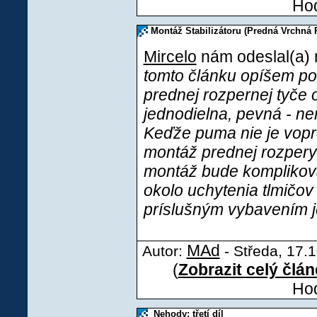
Hod
Montáž Stabilizátoru (Predná Vrchná 
Mircelo
nám odeslal(a) 
tomto článku opíšem p
prednej rozpernej tyče
jednodielna, pevná - ne
Keďže puma nie je vopr
montáž prednej rozpery a
montáž bude komplikovan
okolo uchytenia tlmičov
príslušným vybavením j
MAd
Autor:
- Středa, 17.1
(
Zobrazit celý člá
Hod
Nehody: třetí díl