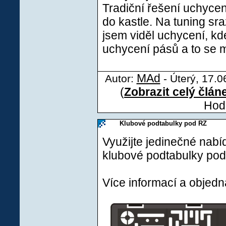
Tradiční řešení uchycení
do kastle. Na tuning 
jsem viděl uchycení, kd
uchycení pásů a to se mi
MAd
Autor:
- Úterý, 17.0
(
Zobrazit celý člán
Hodn
Klubové podtabulky pod RZ
Využijte jedinečné nabí
klubové podtabulky pod 
Více informací a objed