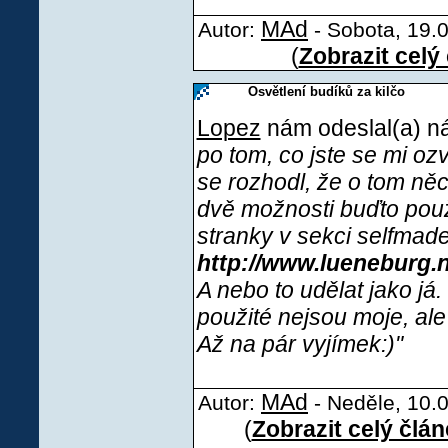
MAd
Autor:
- Sobota, 19.0
(
Zobrazit celý
Osvětlení budíků za kilčo
Lopez
nám odeslal(a) ná
po tom, co jste se mi ozv
se rozhodl, že o tom ně
dvě možnosti buďto použ
stranky v sekci selfmade
http://www.lueneburg.n
A nebo to udělat jako já
použité nejsou moje, al
Až na pár vyjímek:)"
MAd
Autor:
- Neděle, 10.0
(
Zobrazit celý člá