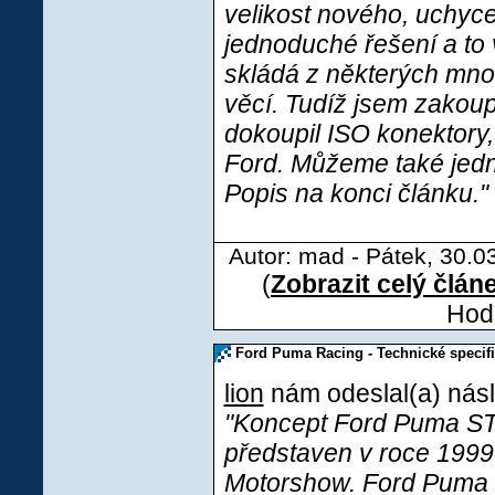
velikost nového, uchyce
jednoduché řešení a to 
skládá z některých mno
věcí. Tudíž jsem zakoup
dokoupil ISO konektory,
Ford. Můžeme také jednot
Popis na konci článku."
Autor: mad - Pátek, 30.0
(
Zobrazit celý člán
Hodn
Ford Puma Racing - Technické specif
lion
nám odeslal(a) násl
"Koncept Ford Puma ST
představen v roce 1999
Motorshow. Ford Puma 