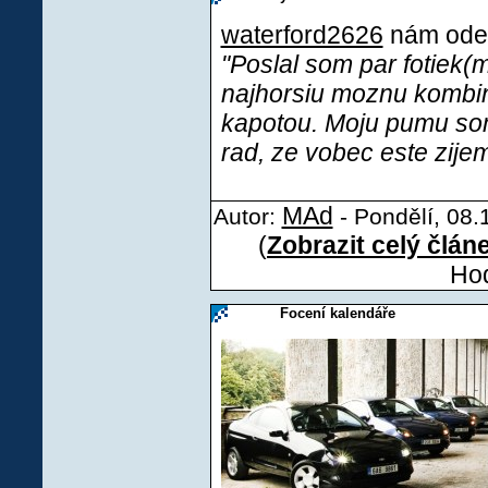
waterford2626
nám odesl
"Poslal som par fotiek(
najhorsiu moznu kombi
kapotou. Moju pumu som
rad, ze vobec este zijem
MAd
Autor:
- Pondělí, 08.
(
Zobrazit celý člán
Hod
Focení kalendáře