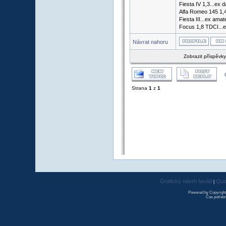
Fiesta IV 1,3...ex d
Alfa Romeo 145 1,4
Fiesta III...ex ama
Focus 1,8 TDCI...e
Návrat nahoru
Zobrazit příspěvk
Strana
1
z
1
Grafický návrh fasád
Qui
|
Powered by Copyrigh
Čas potřebn