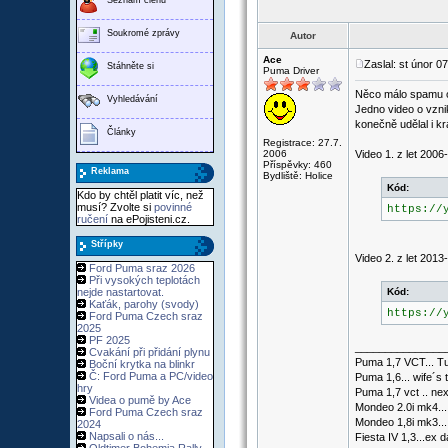
Soukromé zprávy
Autor
Ace
Zaslal: st únor 0
Stáhněte si
Puma Driver
Něco málo spamu 
Vyhledávání
Jedno video o vzni
konečně udělal i k
Články
Registrace: 27.7.
2006
Video 1. z let 2006
Příspěvky: 460
Reklama
Bydliště: Holice
Kód:
Kdo by chtěl platit víc, než
musí? Zvolte si
povinné
https://
ručení
na ePojisteni.cz.
Střípky
Video 2. z let 2013
Ford Puma sraz 2026
Při vysokých teplotách
nejde nastartovat.
Kód:
Kaťák, parohy (svody)
https://
Ford Puma Czech sraz
2025
PF 2025
_______________
Cvakání při přidání plynu
Puma 1,7 VCT... Tu
Boční krytka na blinkr
Č: Ford Puma a PC/video
Puma 1,6... wife´s 
hry
Puma 1,7 vct .. nex
Videa o pumě by Ace
Mondeo 2.0i mk4...
Ford Puma Czech sraz
Mondeo 1,8i mk3...
2024
Napsali o nás...
Fiesta IV 1,3...ex d