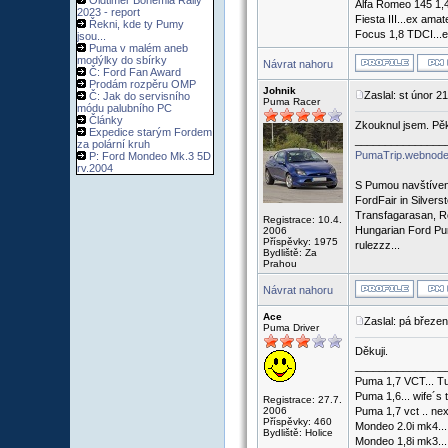
Oldtimer Bohemia Rally
Alfa Romeo 145 1,4
2023 - report
Fiesta III...ex ama
Řekni, kde ty Pumy
Focus 1,8 TDCI...e
jsou...
Puma v malém aneb
modýlky do sbírky
Návrat nahoru
Č: Ford Fan Award
Prodám rozpěru OMP
Johnik
Zaslal: st únor 2
Č: Jak do servisního
Puma Racer
módu palubního PC
Články
Zkouknul jsem. Pě
Expedice starým Fordem
_______________
za polární kruh
PumaTrip.webnode
P: Ford Mondeo Mk.3 5D
rv.2004
S Pumou navštíven
FordFair in Silvers
Transfagarasan, R
Registrace: 10.4.
Hungarian Ford Pu
2006
Příspěvky: 1975
rulezzz...
Bydliště: Za
Prahou
Návrat nahoru
Ace
Zaslal: pá březe
Puma Driver
Děkuji.
_______________
Puma 1,7 VCT... Tu
Puma 1,6... wife´s 
Registrace: 27.7.
2006
Puma 1,7 vct .. nex
Příspěvky: 460
Mondeo 2.0i mk4...
Bydliště: Holice
Mondeo 1,8i mk3...