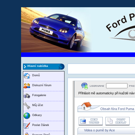
Hlavní nabídka
Domů
Diskuzní fórum
Přihlásit mě automaticky při každé ná
Fotogalerie
Můj účet
Obsah fóra Ford Puma
Odkazy
Poslat článek
Videa o pumě by Ace
Seznam členů