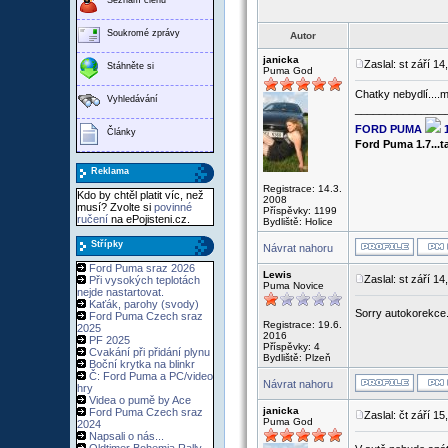
Soukromé zprávy
Autor
janicka
Zaslal: st září 1
Stáhněte si
Puma God
Chatky nebydlí....m
Vyhledávání
_______________
FORD PUMA
Články
Ford Puma 1.7...
Reklama
Registrace: 14.3.
Kdo by chtěl platit víc, než
2008
musí? Zvolte si
povinné
Příspěvky: 1199
ručení
na ePojisteni.cz.
Bydliště: Holice
Střípky
Návrat nahoru
Ford Puma sraz 2026
Lewis
Zaslal: st září 1
Při vysokých teplotách
Puma Novice
nejde nastartovat.
Kaťák, parohy (svody)
Sorry autokorekce
Ford Puma Czech sraz
Registrace: 19.6.
2025
2016
PF 2025
Příspěvky: 4
Cvakání při přidání plynu
Bydliště: Plzeň
Boční krytka na blinkr
Č: Ford Puma a PC/video
Návrat nahoru
hry
Videa o pumě by Ace
janicka
Ford Puma Czech sraz
Zaslal: čt září 1
Puma God
2024
Napsali o nás...