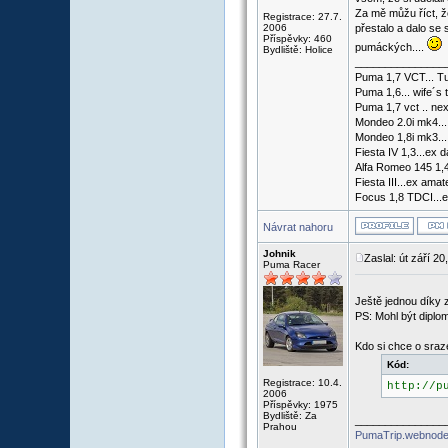
Za mě můžu říct, ž
Registrace: 27.7.
2006
přestalo a dalo se 
Příspěvky: 460
pumáckých....
Bydliště: Holice
_______________
Puma 1,7 VCT... Tu
Puma 1,6... wife´s 
Puma 1,7 vct .. nex
Mondeo 2.0i mk4...
Mondeo 1,8i mk3...
Fiesta IV 1,3...ex d
Alfa Romeo 145 1,4
Fiesta III...ex ama
Focus 1,8 TDCI...e
Návrat nahoru
Johnik
Zaslal: út září 2
Puma Racer
Ještě jednou díky z
PS: Mohl být diplom
Kdo si chce o sraz
Kód:
Registrace: 10.4.
http://p
2006
Příspěvky: 1975
Bydliště: Za
_______________
Prahou
PumaTrip.webnode