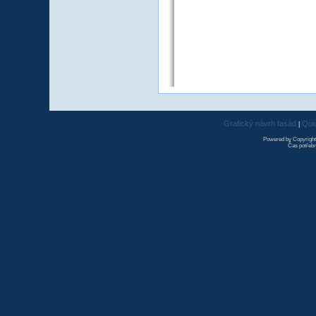
Grafický návrh fasád
Qui
|
Powered by Copyrigh
Čas potřebn