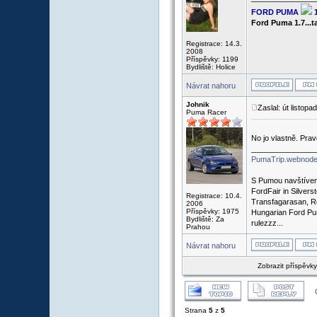
FORD PUMA
Ford Puma 1.7...
Registrace: 14.3.
2008
Příspěvky: 1199
Bydliště: Holice
Návrat nahoru
Johnik
Zaslal: út listop
Puma Racer
No jo vlastně. Pra
_______________
PumaTrip.webnode
S Pumou navštíven
FordFair in Silvers
Registrace: 10.4.
Transfagarasan, R
2006
Příspěvky: 1975
Hungarian Ford Pu
Bydliště: Za
rulezzz...
Prahou
Návrat nahoru
Zobrazit příspěvk
Strana
5
z
5