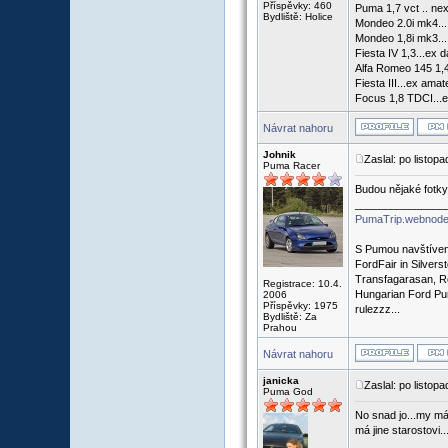
Příspěvky: 460
Puma 1,7 vct .. nex
Bydliště: Holice
Mondeo 2.0i mk4...
Mondeo 1,8i mk3...
Fiesta IV 1,3...ex d
Alfa Romeo 145 1,4
Fiesta III...ex ama
Focus 1,8 TDCI...e
Návrat nahoru
Johnik
Zaslal: po listop
Puma Racer
Budou nějaké fotky
_______________
PumaTrip.webnode
S Pumou navštíven
FordFair in Silvers
Transfagarasan, R
Registrace: 10.4.
Hungarian Ford Pu
2006
Příspěvky: 1975
rulezzz...
Bydliště: Za
Prahou
Návrat nahoru
janicka
Zaslal: po listop
Puma God
No snad jo...my mám
má jine starostovi..
_______________