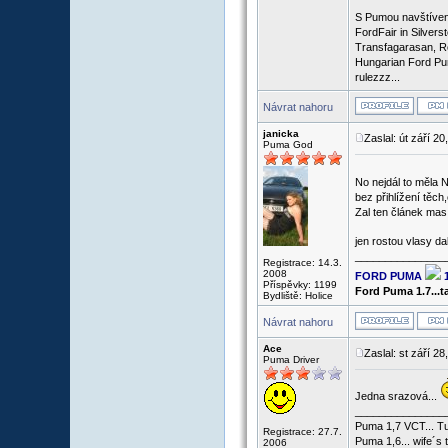
S Pumou navštíven
FordFair in Silvers
Transfagarasan, R
Hungarian Ford Pu
rulezzz...
Návrat nahoru
janicka
Zaslal: út září 2
Puma God
No nejdál to měla 
bez přihlížení těch,
Zal ten článek mas 
jen rostou vlasy d
_______________
Registrace: 14.3.
2008
FORD PUMA
Příspěvky: 1199
Ford Puma 1.7...
Bydliště: Holice
Návrat nahoru
Ace
Zaslal: st září 2
Puma Driver
Jedna srazová...
_______________
Puma 1,7 VCT... Tu
Registrace: 27.7.
Puma 1,6... wife´s 
2006