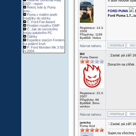
Oldtimer Bohemia Rally
V autě nebude spát
2023 - report
_______________
Řekni, kde ty Pumy
jsou...
FORD PUMA
Puma v malém aneb
Ford Puma 1.7...
modýlky do sbírky
Č: Ford Fan Award
Prodám rozpěru OMP
Registrace: 14.3.
Č: Jak do servisního
2008
módu palubního PC
Příspěvky: 1199
Články
Bydliště: Holice
Expedice starým Fordem
za polární kruh
Návrat nahoru
P: Ford Mondeo Mk.3 5D
rv.2004
Bill
Zaslal: pá září 1
Puma Owner
Dorazím na zítřek.
Registrace: 22.4.
2007
Příspěvky: 66
Bydliště: Brno-
venkov
Návrat nahoru
janicka
Zaslal: pá září 1
Puma God
Super,na všechny 