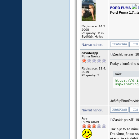
_______________
FORD PUMA
Ford Puma 1.7...
Registrace: 14.3.
2008
Příspěvky: 1199
Bydliště: Holice
Návrat nahoru
davidwapp
Zaslal: ne září 1
Puma Novice
Fotky z letošního 
Registrace: 13.4.
2015
Kód:
Příspěvky: 3
https://dri
usp=sharing
Ještě přihodím vide
Návrat nahoru
Ace
Zaslal: po září 1
Puma Driver
Tak a je to za námi.
Doufáme, že se sra
všem, že si udělali 