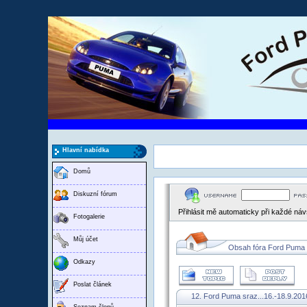
Hlavní nabídka
Domů
Diskuzní fórum
Přihlásit mě automaticky při každé ná
Fotogalerie
Můj účet
Obsah fóra Ford Puma
Odkazy
Poslat článek
12. Ford Puma sraz...16.-18.9.20
Seznam členů