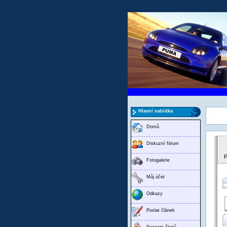
Hlavní nabídka
Domů
Diskuzní fórum
P
Fotogalerie
Můj účet
Odkazy
Poslat článek
Seznam členů