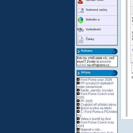
Soukromé zprávy
Stáhněte si
Vyhledávání
Články
Reklama
Kdo by chtěl platit víc, než
musí? Zvolte si
povinné
ručení
na ePojisteni.cz.
Střípky
Ford Puma sraz 2026
Při vysokých teplotách
nejde nastartovat.
Kaťák, parohy (svody)
Ford Puma Czech sraz
2025
PF 2025
Cvakání při přidání plynu
Boční krytka na blinkr
Č: Ford Puma a PC/video
hry
Videa o pumě by Ace
Ford Puma Czech sraz
2024
Napsali o nás...