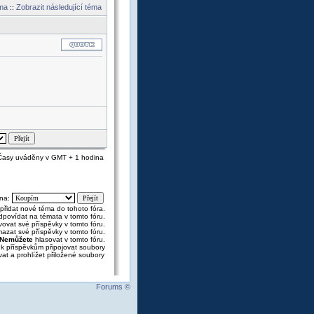
éma
Zobrazit následující téma
::
Časy uváděny v GMT + 1 hodina
 na:
přidat nové téma do tohoto fóra.
povídat na témata v tomto fóru.
ovat své příspěvky v tomto fóru.
azat své příspěvky v tomto fóru.
Nemůžete
hlasovat v tomto fóru.
k příspěvkům připojovat soubory
at a prohlížet přiložené soubory
Forums ©