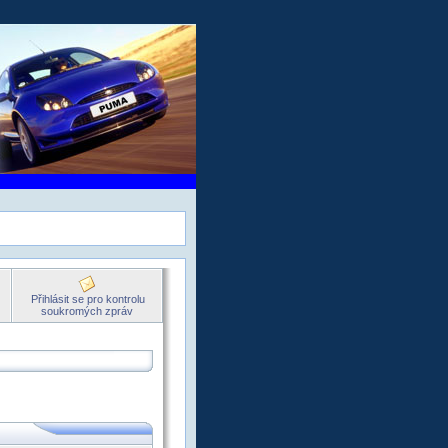
Přihlásit se pro kontrolu
soukromých zpráv