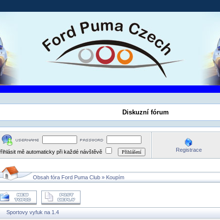
Diskuzní fórum
Registrace
řihlásit mě automaticky při každé návštěvě
Obsah fóra Ford Puma Club
»
Koupím
Sportovy vyfuk na 1.4