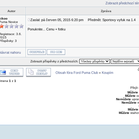
Zobrazit předchozí t
Autor
Zpráva
cikoo
Zaslal: pá červen 05, 2015 6:20 pm
Předmět: Sportovy vyfuk na 1.4
Puma Novice
Ponuknite... Cenu + fotku
Registrace: 3.6.
2015
Příspěvky: 3
Návrat nahoru
Zobrazit příspěvky z předchozích:
Obsah fóra Ford Puma Club
Koupím
»
Strana
1
z
1
Přejít
Můžete
Můžete
od
Nemůžete
uprav
Nemůžete
m
Můžete
Můžete
stahov