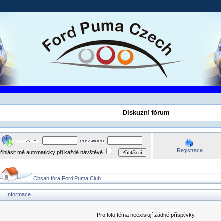
Diskuzní fórum
Registrace
řihlásit mě automaticky při každé návštěvě
Obsah fóra Ford Puma Club
Informace
Pro toto téma neexistují žádné příspěvky.