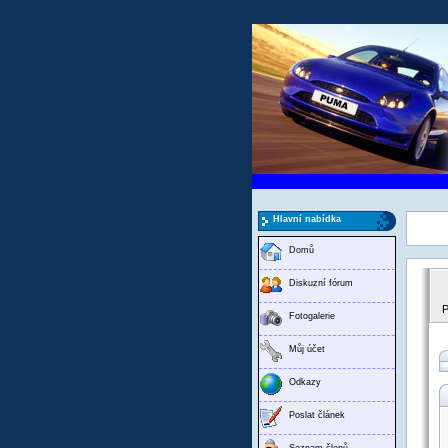
Hlavní nabídka
Domů
Diskuzní fórum
P
Fotogalerie
Můj účet
Odkazy
Poslat článek
Seznam členů