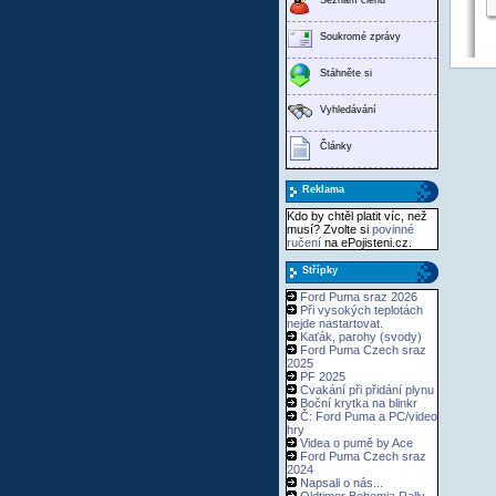
Soukromé zprávy
Stáhněte si
Vyhledávání
Články
Reklama
Kdo by chtěl platit víc, než
musí? Zvolte si
povinné
ručení
na ePojisteni.cz.
Střípky
Ford Puma sraz 2026
Při vysokých teplotách
nejde nastartovat.
Kaťák, parohy (svody)
Ford Puma Czech sraz
2025
PF 2025
Cvakání při přidání plynu
Boční krytka na blinkr
Č: Ford Puma a PC/video
hry
Videa o pumě by Ace
Ford Puma Czech sraz
2024
Napsali o nás...