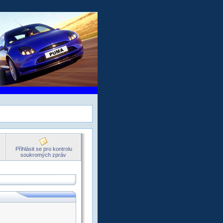
Přihlásit se pro kontrolu
soukromých zpráv