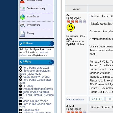
Soukromé zprávy
Autor
Ace
Zaslal: út leden 
Stáhněte si
Puma Driver
Přátelé, kamarádi, 
Vyhledávání
Co se termínu týče
Články
Registrace: 27.7.
2006
A místo konání by
Příspěvky: 460
Reklama
Bydliště: Holice
Vše se bude postup
Kdo by chtěl platit víc, než
Takže budeme doufa
musí? Zvolte si
povinné
počtu.
ručení
na ePojisteni.cz.
_______________
Puma 1,7 VCT... Tu
Střípky
Puma 1,6... wife´s 
Ford Puma sraz 2026
Puma 1,7 vct .. nex
Při vysokých teplotách
Mondeo 2.0i mk4...
nejde nastartovat.
Kaťák, parohy (svody)
Mondeo 1,8i mk3...
Ford Puma Czech sraz
Fiesta IV 1,3...ex d
2025
Alfa Romeo 145 1,4
PF 2025
Fiesta III...ex ama
Cvakání při přidání plynu
Boční krytka na blinkr
Focus 1,8 TDCI...e
Č: Ford Puma a PC/video
hry
Návrat nahoru
Videa o pumě by Ace
Ford Puma Czech sraz
Johnik
2024
Zaslal: út duben
Puma Racer
Napsali o nás...