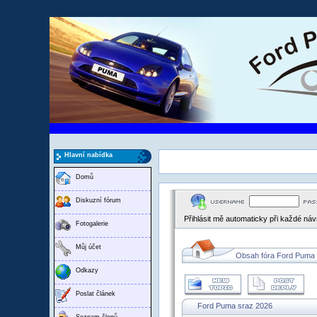
Hlavní nabídka
Domů
Diskuzní fórum
Přihlásit mě automaticky při každé ná
Fotogalerie
Můj účet
Obsah fóra Ford Puma
Odkazy
Poslat článek
Ford Puma sraz 2026
Seznam členů