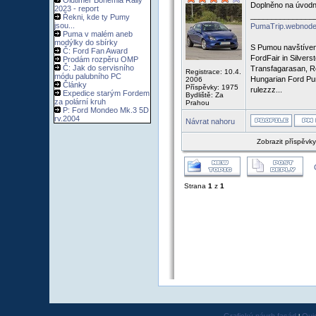
Oldtimer Bohemia Rally
Doplněno na úvodní
2023 - report
_______________
Řekni, kde ty Pumy
jsou...
PumaTrip.webnode
Puma v malém aneb
modýlky do sbírky
S Pumou navštíven
Č: Ford Fan Award
FordFair in Silvers
Prodám rozpěru OMP
Č: Jak do servisního
Transfagarasan, R
Registrace: 10.4.
módu palubního PC
Hungarian Ford Pu
2006
Články
Příspěvky: 1975
rulezzz...
Expedice starým Fordem
Bydliště: Za
za polární kruh
Prahou
P: Ford Mondeo Mk.3 5D
rv.2004
Návrat nahoru
Zobrazit příspěvk
Strana
1
z
1