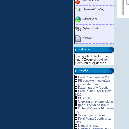
Soukromé zprávy
Stáhněte si
Vyhledávání
Články
Reklama
Kdo by chtěl platit víc, než
musí? Zvolte si
povinné
ručení
na ePojisteni.cz.
Střípky
Ford Puma sraz 2026
Při vysokých teplotách
nejde nastartovat.
Kaťák, parohy (svody)
Ford Puma Czech sraz
2025
PF 2025
Cvakání při přidání plynu
Boční krytka na blinkr
Č: Ford Puma a PC/video
hry
Videa o pumě by Ace
Ford Puma Czech sraz
2024
Napsali o nás...