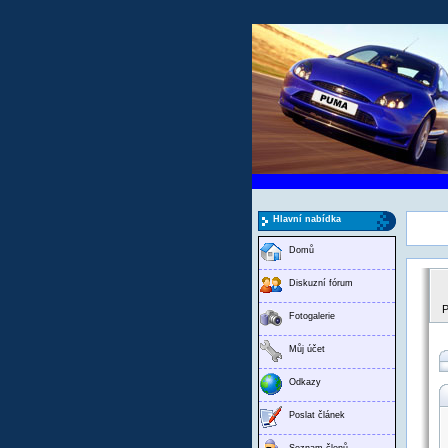
Hlavní nabídka
Domů
Diskuzní fórum
P
Fotogalerie
Můj účet
Odkazy
Poslat článek
Seznam členů