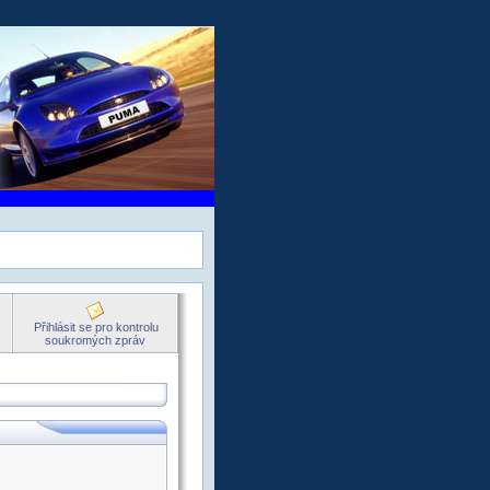
Přihlásit se pro kontrolu
soukromých zpráv