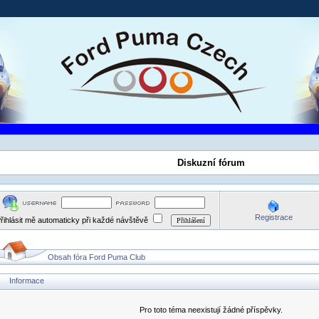
Diskuzní fórum
Registrace
řihlásit mě automaticky při každé návštěvě
Obsah fóra Ford Puma Club
Informace
Pro toto téma neexistují žádné příspěvky.