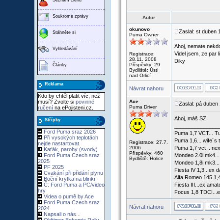
Soukromé zprávy
Autor
okunovo
Zaslal: st duben
Stáhněte si
Puma Owner
Ahoj, nemate nekdo
Vyhledávání
Videl jsem, ze par l
Registrace:
28.11. 2008
Diky
Příspěvky: 29
Články
Bydliště: Ústí
nad Orlicí
Reklama
Návrat nahoru
Kdo by chtěl platit víc, než
musí? Zvolte si
povinné
Ace
Zaslal: pá duben
Puma Driver
ručení
na ePojisteni.cz.
Ahoj, máš SZ.
Střípky
_______________
Ford Puma sraz 2026
Puma 1,7 VCT... Tu
Při vysokých teplotách
Puma 1,6... wife´s 
Registrace: 27.7.
nejde nastartovat.
2006
Puma 1,7 vct .. nex
Kaťák, parohy (svody)
Příspěvky: 460
Ford Puma Czech sraz
Mondeo 2.0i mk4...
Bydliště: Holice
2025
Mondeo 1,8i mk3...
PF 2025
Fiesta IV 1,3...ex d
Cvakání při přidání plynu
Alfa Romeo 145 1,4
Boční krytka na blinkr
Č: Ford Puma a PC/video
Fiesta III...ex ama
hry
Focus 1,8 TDCI...e
Videa o pumě by Ace
Ford Puma Czech sraz
Návrat nahoru
2024
Napsali o nás...