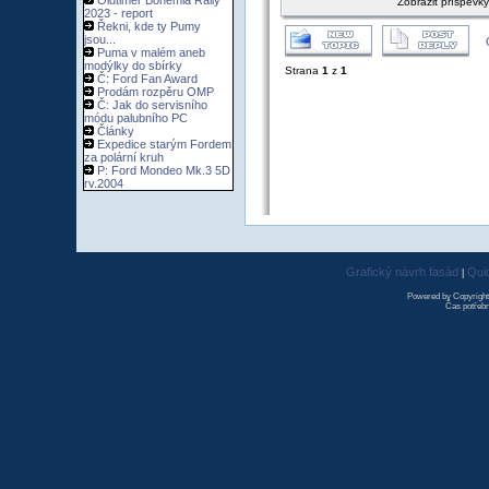
Oldtimer Bohemia Rally
Zobrazit příspěvk
2023 - report
Řekni, kde ty Pumy
jsou...
Puma v malém aneb
modýlky do sbírky
Strana
1
z
1
Č: Ford Fan Award
Prodám rozpěru OMP
Č: Jak do servisního
módu palubního PC
Články
Expedice starým Fordem
za polární kruh
P: Ford Mondeo Mk.3 5D
rv.2004
Grafický návrh fasád
Qui
|
Powered by Copyrigh
Čas potřebn