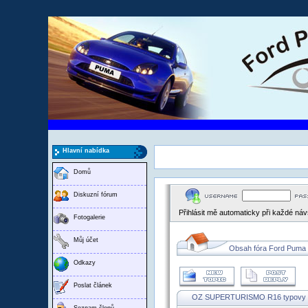
Hlavní nabídka
Domů
Diskuzní fórum
Přihlásit mě automaticky při každé ná
Fotogalerie
Můj účet
Obsah fóra Ford Puma
Odkazy
Poslat článek
OZ SUPERTURISMO R16 typovy l
Seznam členů