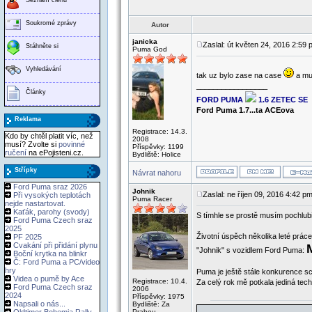
Soukromé zprávy
Autor
janicka
Zaslal: út květen 24, 2016 2:59
Stáhněte si
Puma God
Vyhledávání
tak uz bylo zase na case
a mu
_________________
Články
FORD PUMA
1.6 ZETEC SE
Ford Puma 1.7...ta ACEova
Reklama
Registrace: 14.3.
Kdo by chtěl platit víc, než
2008
musí? Zvolte si
povinné
Příspěvky: 1199
ručení
na ePojisteni.cz.
Bydliště: Holice
Střípky
Návrat nahoru
Ford Puma sraz 2026
Johnik
Zaslal: ne říjen 09, 2016 4:42 p
Při vysokých teplotách
Puma Racer
nejde nastartovat.
Kaťák, parohy (svody)
S tímhle se prostě musím pochlubi
Ford Puma Czech sraz
2025
Životní úspěch několika leté prác
PF 2025
Cvakání při přidání plynu
"Johnik" s vozidlem Ford Puma:
Boční krytka na blinkr
Č: Ford Puma a PC/video
hry
Puma je ještě stále konkurence sch
Videa o pumě by Ace
Registrace: 10.4.
Za celý rok mě potkala jediná tec
Ford Puma Czech sraz
2006
2024
Příspěvky: 1975
Napsali o nás...
Bydliště: Za
Prahou