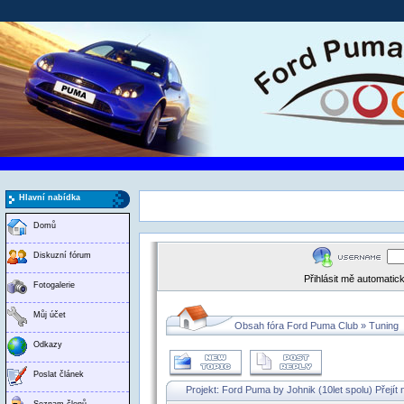
Hlavní nabídka
Domů
Diskuzní fórum
Přihlásit mě automati
Fotogalerie
Můj účet
Obsah fóra Ford Puma Club
»
Tuning
Odkazy
Poslat článek
Projekt: Ford Puma by Johnik (10let spolu)
Přejít
Seznam členů