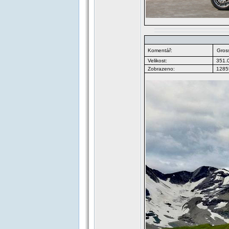
Komentář:
Gros
Velikost:
351.
Zobrazeno:
12855