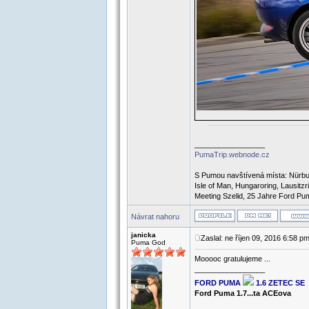
_________________
PumaTrip.webnode.cz
S Pumou navštívená místa: Nürbur
Isle of Man, Hungaroring, Lausit
Meeting Szelid, 25 Jahre Ford Pum
Návrat nahoru
janicka
Zaslal: ne říjen 09, 2016 6:58 p
Puma God
Mooooc gratulujeme ...
_________________
FORD PUMA
1.6 ZETEC SE
Ford Puma 1.7...ta ACEova