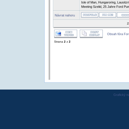
Isle of Man, Hungaroring, Lausit
Meeting Szelid, 25 Jahre Ford Pum
Návrat nahoru
Z
Obsah fóra Fo
Strana
2
z
2
Grafický n