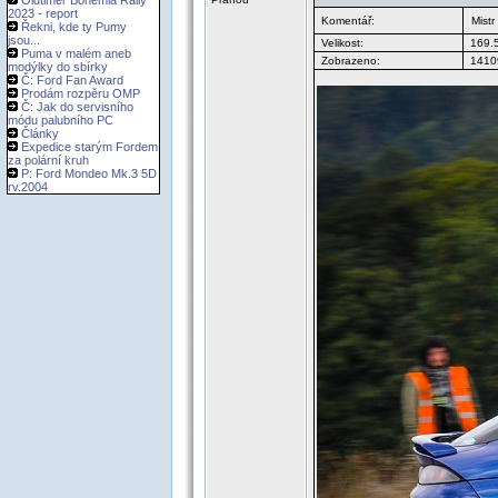
Oldtimer Bohemia Rally
2023 - report
Komentář:
Mistr
Řekni, kde ty Pumy
jsou...
Velikost:
169.
Puma v malém aneb
Zobrazeno:
14109
modýlky do sbírky
Č: Ford Fan Award
Prodám rozpěru OMP
Č: Jak do servisního
módu palubního PC
Články
Expedice starým Fordem
za polární kruh
P: Ford Mondeo Mk.3 5D
rv.2004