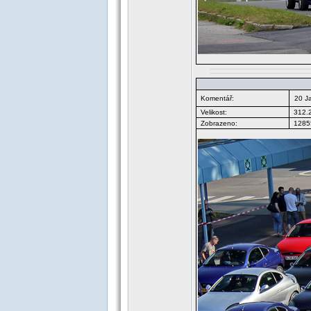
Komentář:
20 J
Velikost:
312.
Zobrazeno:
12855