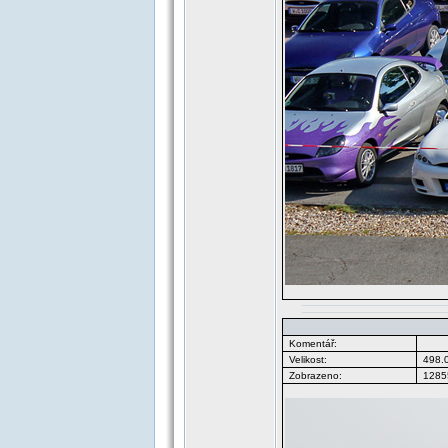
Komentář:
Velikost:
498.
Zobrazeno:
12855