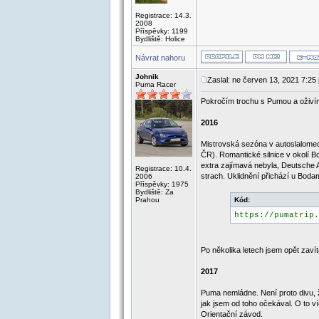
Registrace: 14.3.
2008
Příspěvky: 1199
Bydliště: Holice
Návrat nahoru
Johnik
Zaslal: ne červen 13, 2021 7:25
Puma Racer
Pokročím trochu s Pumou a oživím
2016
Mistrovská sezóna v autoslalomech
ČR). Romantické silnice v okolí B
extra zajímavá nebyla, Deutsche 
Registrace: 10.4.
strach. Uklidnění přichází u Boda
2006
Příspěvky: 1975
Bydliště: Za
Prahou
Kód:
https://pumatrip.
Po několika letech jsem opět zav
2017
Puma nemládne. Není proto divu, 
jak jsem od toho očekával. O to v
Orientační závod.