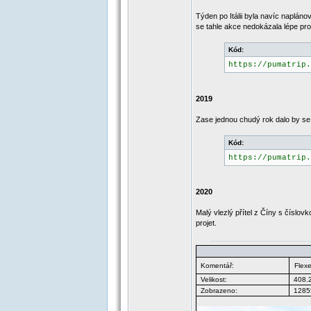
Týden po Itálii byla navíc naplán
se tahle akce nedokázala lépe pr
Kód:
https://pumatrip.
2019
Zase jednou chudý rok dalo by se 
Kód:
https://pumatrip.
2020
Malý vlezlý přítel z Číny s číslo
projet.
Komentář:
Flex
Velikost:
408.
Zobrazeno:
12855