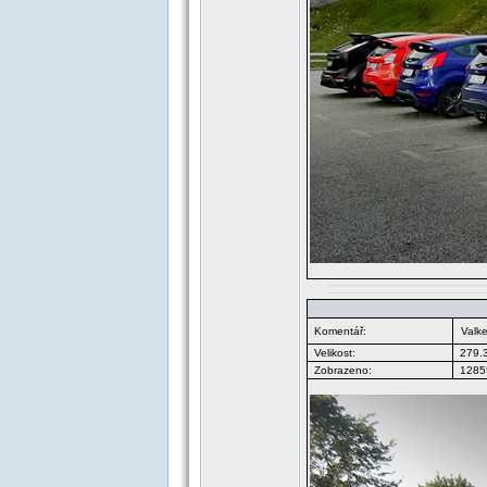
Komentář:
Valk
Velikost:
279.
Zobrazeno:
12855