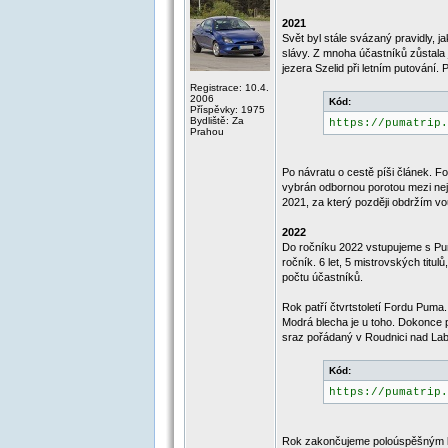
2021
Svět byl stále svázaný pravidly, 
slávy. Z mnoha účastníků zůstala
jezera Szelid při letním putování. 
Registrace: 10.4.
2006
Kód:
Příspěvky: 1975
Bydliště: Za
https://pumatrip.
Prahou
Po návratu o cestě píši článek. 
vybrán odbornou porotou mezi nejl
2021, za který později obdržím 
2022
Do ročníku 2022 vstupujeme s Pum
ročník. 6 let, 5 mistrovských titu
počtu účastníků.
Rok patří čtvrtstoletí Fordu Pum
Modrá blecha je u toho. Dokonce 
sraz pořádaný v Roudnici nad Lab
Kód:
https://pumatrip.
Rok zakončujeme poloúspěšným lod