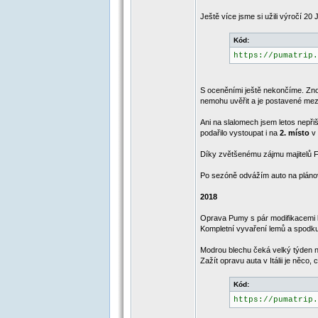
Ještě více jsme si užili výročí 
Kód:
https://pumatrip.
S oceněními ještě nekončíme. Zn
nemohu uvěřit a je postavené mezi
Ani na slalomech jsem letos nepř
podařilo vystoupat i na
2. místo
v 
Díky zvětšenému zájmu majitelů
Po sezóně odvážím auto na plán
2018
Oprava Pumy s pár modifikacemi 
Kompletní vyvaření lemů a spodku,
Modrou blechu čeká velký týden na
Zažít opravu auta v Itálii je něco
Kód:
https://pumatrip.