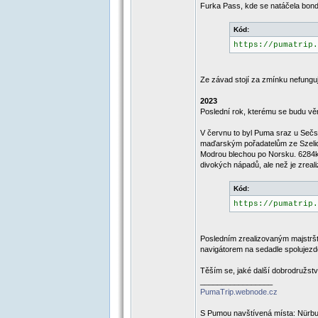
Furka Pass, kde se natáčela bo
Kód:
https://pumatrip.
Ze závad stojí za zmínku nefunguj
2023
Poslední rok, kterému se budu věn
V červnu to byl Puma sraz u Sečs
maďarským pořadatelům ze Szelidu.
Modrou blechou po Norsku. 6284km,
divokých nápadů, ale než je zrea
Kód:
https://pumatrip.
Posledním zrealizovaným majstršt
navigátorem na sedadle spolujezdce
Těším se, jaké další dobrodružst
_________________
PumaTrip.webnode.cz
S Pumou navštívená místa: Nürbur