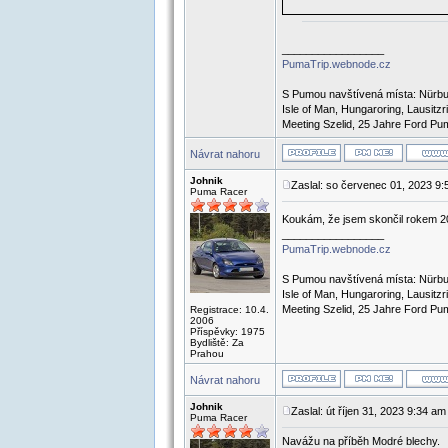
_________________
PumaTrip.webnode.cz
S Pumou navštívená místa: Nürbur
Isle of Man, Hungaroring, Lausit
Meeting Szelid, 25 Jahre Ford Pum
Návrat nahoru
Johnik
Zaslal: so červenec 01, 2023 9
Puma Racer
Koukám, že jsem skončil rokem 20
_________________
PumaTrip.webnode.cz
S Pumou navštívená místa: Nürbur
Isle of Man, Hungaroring, Lausit
Meeting Szelid, 25 Jahre Ford Pum
Registrace: 10.4.
2006
Příspěvky: 1975
Bydliště: Za
Prahou
Návrat nahoru
Johnik
Zaslal: út říjen 31, 2023 9:34 am
Puma Racer
Navážu na příběh Modré blechy.