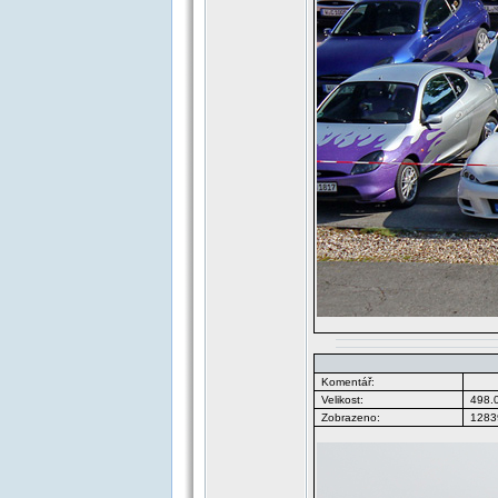
Komentář:
Velikost:
498.
Zobrazeno:
12839