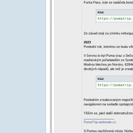
Furka Pass, kde se natáčela bo
Kód:
https://pumatrip.
Ze závad stojí za zmínku nefunguj
2023
Poslední rok, kterému se budu věn
V červnu to byl Puma sraz u Sečs
maďarským pořadatelům ze Szelidu.
Modrou blechou po Norsku. 6284km,
divokých nápadů, ale než je zrea
Kód:
https://pumatrip.
Posledním zrealizovaným majstršt
navigátorem na sedadle spolujezdce
Těším se, jaké další dobrodružst
_________________
PumaTrip.webnode.cz
S Pumou navštívená místa: Nürbur