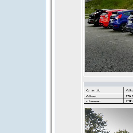
Komentář:
Valk
Velikost:
279.
Zobrazeno:
12839