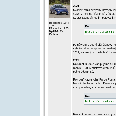
2021
Svět byl stále svázaný pravidly, 
slávy. Z mnoha účastníků zůstala
jezera Szelid při letním putování. 
Registrace: 10.4.
2006
Kód:
Příspěvky: 1975
Bydliště: Za
https://pumatrip.
Prahou
Po návratu o cestě píši článek. 
vybrán odbornou porotou mezi nejl
2021, za který později obdržím 
2022
Do ročníku 2022 vstupujeme s Pum
ročník. 6 let, 5 mistrovských titu
počtu účastníků.
Rok patří čtvrtstoletí Fordu Pum
Modrá blecha je u toho. Dokonce 
sraz pořádaný v Roudnici nad Lab
Kód:
https://pumatrip.
Rok zakončujeme poloúspěšným lod