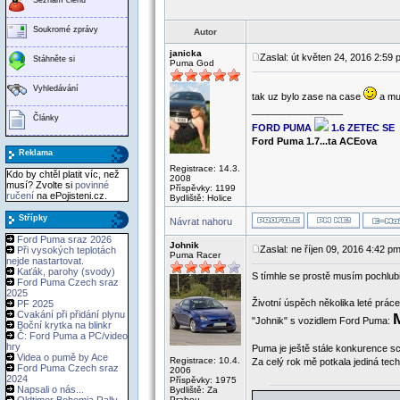
Soukromé zprávy
Autor
janicka
Zaslal: út květen 24, 2016 2:59
Stáhněte si
Puma God
Vyhledávání
tak uz bylo zase na case
a mu
_________________
Články
FORD PUMA
1.6 ZETEC SE
Ford Puma 1.7...ta ACEova
Reklama
Registrace: 14.3.
Kdo by chtěl platit víc, než
2008
musí? Zvolte si
povinné
Příspěvky: 1199
ručení
na ePojisteni.cz.
Bydliště: Holice
Střípky
Návrat nahoru
Ford Puma sraz 2026
Johnik
Zaslal: ne říjen 09, 2016 4:42 p
Při vysokých teplotách
Puma Racer
nejde nastartovat.
Kaťák, parohy (svody)
S tímhle se prostě musím pochlubi
Ford Puma Czech sraz
2025
Životní úspěch několika leté prác
PF 2025
Cvakání při přidání plynu
"Johnik" s vozidlem Ford Puma:
Boční krytka na blinkr
Č: Ford Puma a PC/video
hry
Puma je ještě stále konkurence sch
Videa o pumě by Ace
Registrace: 10.4.
Za celý rok mě potkala jediná tec
Ford Puma Czech sraz
2006
2024
Příspěvky: 1975
Napsali o nás...
Bydliště: Za
Prahou