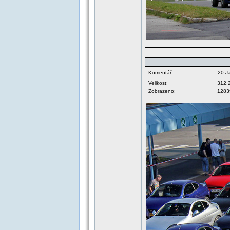
Komentář:
20 J
Velikost:
312.
Zobrazeno:
12839