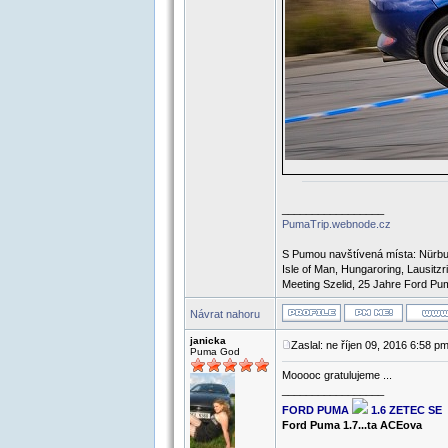
_________________
PumaTrip.webnode.cz
S Pumou navštívená místa: Nürbur
Isle of Man, Hungaroring, Lausit
Meeting Szelid, 25 Jahre Ford Pum
Návrat nahoru
janicka
Zaslal: ne říjen 09, 2016 6:58 p
Puma God
Mooooc gratulujeme ...
_________________
FORD PUMA
1.6 ZETEC SE
Ford Puma 1.7...ta ACEova