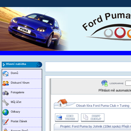
Hlavní nabídka
Domů
Diskuzní fórum
Přihlásit mě automati
Fotogalerie
Můj účet
Obsah fóra Ford Puma Club
»
Tuning
Odkazy
Poslat článek
Projekt: Ford Puma by Johnik (10let spolu)
Přejít
Seznam členů