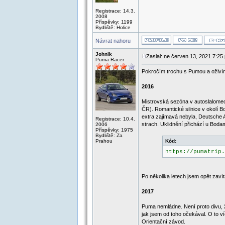
Registrace: 14.3.
2008
Příspěvky: 1199
Bydliště: Holice
Návrat nahoru
Johnik
Zaslal: ne červen 13, 2021 7:25
Puma Racer
Pokročím trochu s Pumou a oživím
2016
Mistrovská sezóna v autoslalomech
ČR). Romantické silnice v okolí B
extra zajímavá nebyla, Deutsche 
Registrace: 10.4.
strach. Uklidnění přichází u Boda
2006
Příspěvky: 1975
Bydliště: Za
Prahou
Kód:
https://pumatrip.
Po několika letech jsem opět zav
2017
Puma nemládne. Není proto divu, 
jak jsem od toho očekával. O to v
Orientační závod.