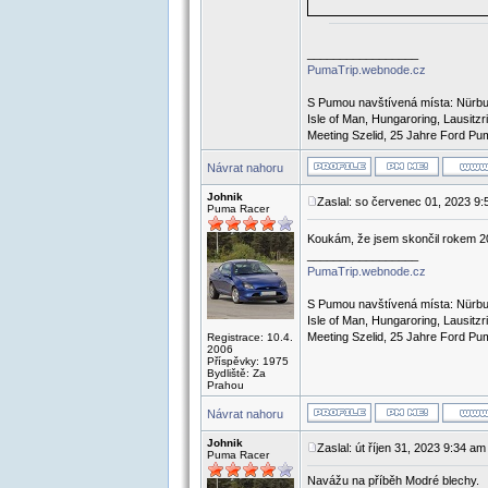
_________________
PumaTrip.webnode.cz
S Pumou navštívená místa: Nürbur
Isle of Man, Hungaroring, Lausit
Meeting Szelid, 25 Jahre Ford Pum
Návrat nahoru
Johnik
Zaslal: so červenec 01, 2023 9
Puma Racer
Koukám, že jsem skončil rokem 20
_________________
PumaTrip.webnode.cz
S Pumou navštívená místa: Nürbur
Isle of Man, Hungaroring, Lausit
Meeting Szelid, 25 Jahre Ford Pum
Registrace: 10.4.
2006
Příspěvky: 1975
Bydliště: Za
Prahou
Návrat nahoru
Johnik
Zaslal: út říjen 31, 2023 9:34 am
Puma Racer
Navážu na příběh Modré blechy.