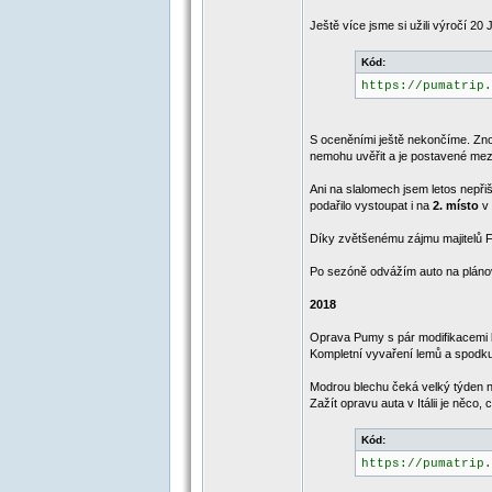
Ještě více jsme si užili výročí 
Kód:
https://pumatrip.
S oceněními ještě nekončíme. Zn
nemohu uvěřit a je postavené mezi
Ani na slalomech jsem letos nepř
podařilo vystoupat i na
2. místo
v 
Díky zvětšenému zájmu majitelů
Po sezóně odvážím auto na plán
2018
Oprava Pumy s pár modifikacemi 
Kompletní vyvaření lemů a spodku,
Modrou blechu čeká velký týden na
Zažít opravu auta v Itálii je něco
Kód:
https://pumatrip.