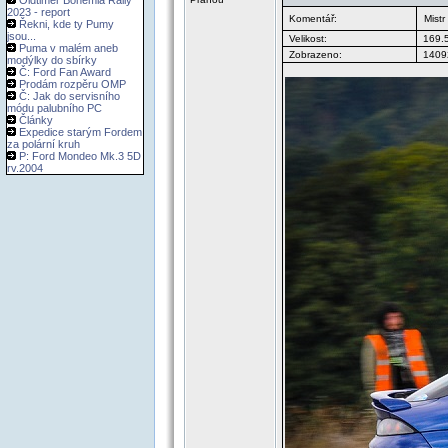
Oldtimer Bohemia Rally
2023 - report
Komentář:
Mistr
Řekni, kde ty Pumy
jsou...
Velikost:
169.
Puma v malém aneb
Zobrazeno:
14092
modýlky do sbírky
Č: Ford Fan Award
Prodám rozpěru OMP
Č: Jak do servisního
módu palubního PC
Články
Expedice starým Fordem
za polární kruh
P: Ford Mondeo Mk.3 5D
rv.2004