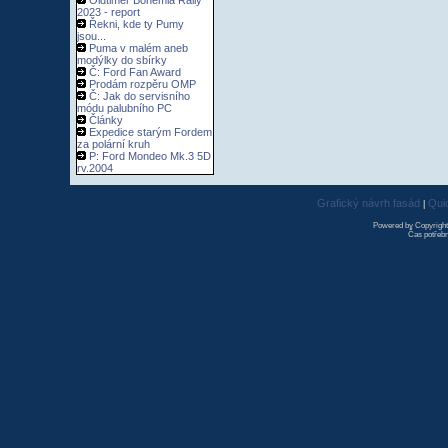
Oldtimer Bohemia Rally
2023 - report
Řekni, kde ty Pumy
jsou...
Puma v malém aneb
modýlky do sbírky
Č: Ford Fan Award
Prodám rozpěru OMP
Č: Jak do servisního
módu palubního PC
Články
Expedice starým Fordem
za polární kruh
P: Ford Mondeo Mk.3 5D
rv.2004
Grafický návrh fasád
Qui
|
Powered by Copyrigh
Čas potřebn