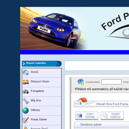
Hlavní nabídka
Domů
Diskuzní fórum
Přihlásit mě automaticky při každé ná
Fotogalerie
Můj účet
Obsah fóra Ford Puma
Odkazy
Poslat článek
Stredovy panel
Seznam členů