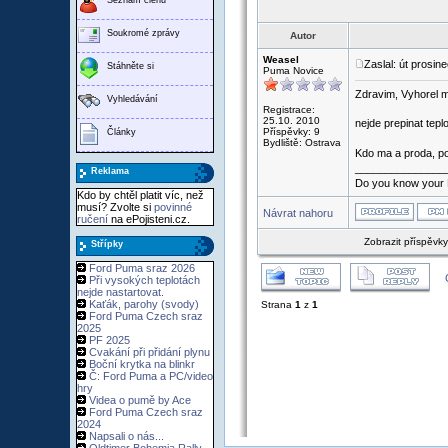
Soukromé zprávy
Autor
Weasel
Zaslal: út prosin
Stáhněte si
Puma Novice
Zdravim, Vyhorel m
Vyhledávání
Registrace:
25.10. 2010
nejde prepinat tep
Příspěvky: 9
Články
Bydliště: Ostrava
Kdo ma a proda, po
_______________
Reklama
Do you know your 
Kdo by chtěl platit víc, než
musí? Zvolte si
povinné
Návrat nahoru
ručení
na ePojisteni.cz.
Zobrazit příspěvk
Střípky
Ford Puma sraz 2026
Při vysokých teplotách
nejde nastartovat.
Kaťák, parohy (svody)
Strana
1
z
1
Ford Puma Czech sraz
2025
PF 2025
Cvakání při přidání plynu
Boční krytka na blinkr
Č: Ford Puma a PC/video
hry
Videa o pumě by Ace
Ford Puma Czech sraz
2024
Napsali o nás...