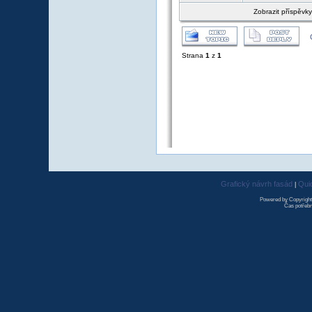
Zobrazit příspěvk
Strana
1
z
1
Grafický návrh fasád
Qui
|
Powered by Copyrigh
Čas potřebn