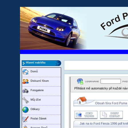
Hlavní nabídka
Domů
Diskuzní fórum
Přihlásit mě automaticky při každé ná
Fotogalerie
Můj účet
Obsah fóra Ford Puma
Odkazy
Poslat článek
Jak na to Ford Fiesta 1996 pdf kni
Seznam členů