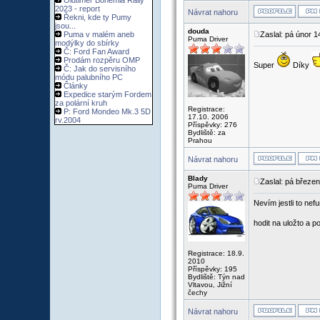
Oldtimer Bohemia Rally
2023 - report
Návrat nahoru
Řekni, kde ty Pumy
jsou...
douda
Puma v malém aneb
Zaslal: pá únor 
Puma Driver
modýlky do sbírky
Č: Ford Fan Award
Prodám rozpěru OMP
Super
Díky
Č: Jak do servisního
módu palubního PC
Články
Expedice starým Fordem
za polární kruh
Registrace:
P: Ford Mondeo Mk.3 5D
17.10. 2006
rv.2004
Příspěvky: 276
Bydliště: za
Prahou
Návrat nahoru
Blady
Zaslal: pá březe
Puma Driver
Nevím jestli to nef
hodit na uložto a 
Registrace: 18.9.
2010
Příspěvky: 195
Bydliště: Týn nad
Vltavou, Jižní
čechy
Návrat nahoru