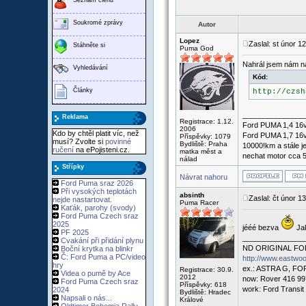
Soukromé zprávy
Autor
Lopez
Zaslal: st únor 1
Stáhněte si
Puma God
Nahrál jsem nám na
Vyhledávání
Kód:
Články
http://czsh
_______________
Reklama
Registrace: 1.12.
Ford PUMA 1,4 16v
2006
Kdo by chtěl platit víc, než
Ford PUMA 1,7 16v
Příspěvky: 1079
musí? Zvolte si
povinné
Bydliště: Praha
10000!km a stále je
ručení
na ePojisteni.cz.
matka měst a
nechat motor cca 5m
nálad
Střípky
Návrat nahoru
Ford Puma sraz 2026
Při vysokých teplotách
absinth
Zaslal: čt únor 1
nejde nastartovat.
Puma Racer
Kaťák, parohy (svody)
Ford Puma Czech sraz
2025
jééé bezva
Jak
PF 2025
_______________
Cvakání při přidání plynu
ND ORIGINAL FO
Boční krytka na blinkr
Č: Ford Puma a PC/video
http://www.eastwo
hry
ex.: ASTRA G, F
Registrace: 30.9.
Videa o pumě by Ace
2012
now: Rover 416 99
Ford Puma Czech sraz
Příspěvky: 618
work: Ford Transit
2024
Bydliště: Hradec
Napsali o nás...
Králové