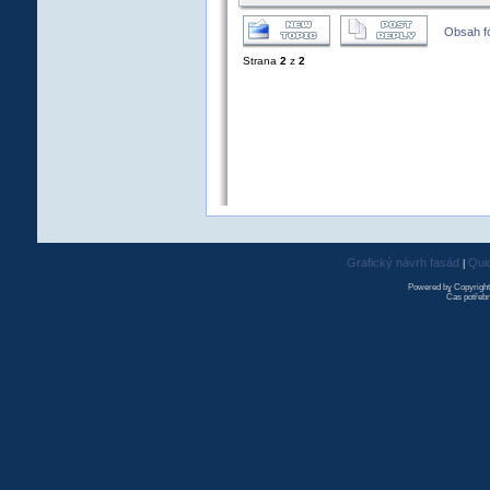
Obsah f
Strana
2
z
2
Grafický návrh fasád
Qui
|
Powered by Copyrigh
Čas potřebn