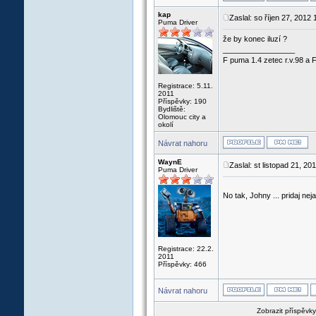
kap
Zaslal: so říjen 27, 2012
Puma Driver
že by konec iluzí ?
_________________
F puma 1.4 zetec r.v.98 a 
Registrace: 5.11.
2011
Příspěvky: 190
Bydliště:
Olomouc city a
okolí
Návrat nahoru
WaynE
Zaslal: st listopad 21, 2
Puma Driver
No tak, Johny ... pridaj ne
Registrace: 22.2.
2011
Příspěvky: 466
Návrat nahoru
Zobrazit příspěvk