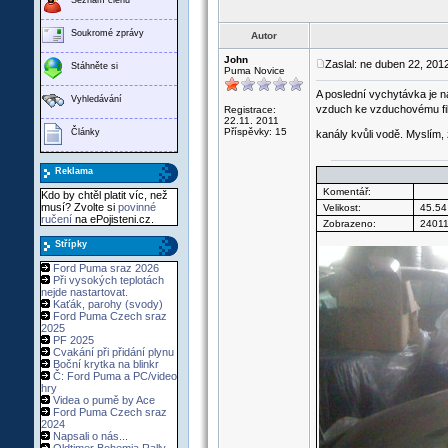
Soukromé zprávy
Autor
John
Zaslal: ne duben 22, 201
Stáhněte si
Puma Novice
A poslední vychytávka je n
Vyhledávání
vzduch ke vzduchovému filt
Registrace:
22.11. 2011
Příspěvky: 15
Články
kanály kvůli vodě. Myslím, 
Reklama
Komentář:
Kdo by chtěl platit víc, než
musí? Zvolte si
povinné
Velikost:
45.54
ručení
na ePojisteni.cz.
Zobrazeno:
24011
Střípky
Ford Puma sraz 2026
Při vysokých teplotách
nejde nastartovat.
Kaťák, parohy (svody)
Ford Puma Czech sraz
2025
PF 2025
Cvakání při přidání plynu
Boční krytka na blinkr
Č: Ford Puma a PC/video
hry
Videa o pumě by Ace
Ford Puma Czech sraz
2024
Napsali o nás...