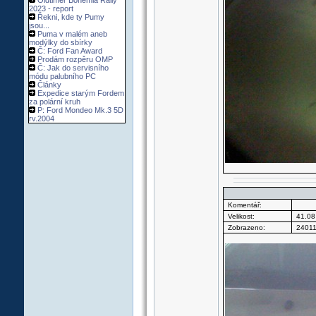
Oldtimer Bohemia Rally
2023 - report
Řekni, kde ty Pumy
jsou...
Puma v malém aneb
modýlky do sbírky
Č: Ford Fan Award
Prodám rozpěru OMP
Č: Jak do servisního
módu palubního PC
Články
Expedice starým Fordem
za polární kruh
P: Ford Mondeo Mk.3 5D
rv.2004
Komentář:
Velikost:
41.08
Zobrazeno:
24011