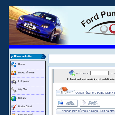
Hlavní nabídka
Domů
Diskuzní fórum
Přihlásit mě automaticky při každé ná
Fotogalerie
Můj účet
Obsah fóra Ford Puma Club
»
Odkazy
Poslat článek
Nehoda jako důvod k tuningu
Přejít na str
Seznam členů