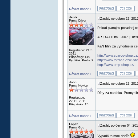
Návrat nahoru
Jenik
Zaslal: ne duben 22, 201
Puma Driver
Pokud planujes poradnej ote
_________________
AR 147JTDm | 2007 | Disti
K&N filtry za výhodnější c
Registrace: 21.5.
2011
http://www.sparco-shop.cz
Příspěvky: 419
http://www.forrace.cz/e-sh
Bydliště: Praha 9
http://www.omp-shop.cz/
Návrat nahoru
John
Zaslal: ne duben 22, 201
Puma Novice
Díky za nabídku. Promyslí
Registrace:
22.11. 2011
Příspěvky: 15
Návrat nahoru
Lopez
Zaslal: po červen 04, 20
Puma God
Vypadá to moc dobře