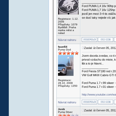
_________________
Ford PUMA 1,4 16v 90hp p
Ford PUMA 1,7 16v 125hp R
jezdí jen mezi 3-4 tis otáč
se dusí taky nejede víc jak 
Registrace: 1.12.
2006
Příspěvky: 1079
Bydliště: Praha
matka měst a
nálad
Návrat nahoru
faust54
Zaslal: út červen 05, 20
Puma God
Jsem docela zvedav, co ti na
privod vzduchu do miste, kd
libi a to je hlavni...
_________________
Ford Fiesta ST180 red r.2
VW Golf MKIII Cabrio GTI 8
Registrace:
Ford Puma 1.7 r.99 silwer 
28.10. 2008
Příspěvky: 1350
Ford Puma 1.7 r.01 silwer 
http://www.youtube.com/
Návrat nahoru
Jenik
Zaslal: út červen 05, 20
Puma Driver