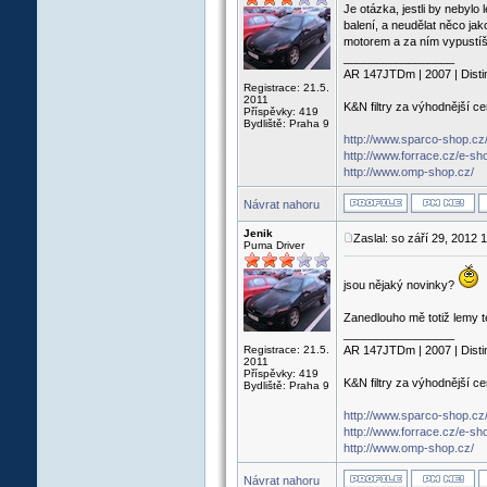
Je otázka, jestli by nebylo
balení, a neudělat něco ja
motorem a za ním vypustíš v
_________________
AR 147JTDm | 2007 | Disti
Registrace: 21.5.
2011
K&N filtry za výhodnější c
Příspěvky: 419
Bydliště: Praha 9
http://www.sparco-shop.cz
http://www.forrace.cz/e-sh
http://www.omp-shop.cz/
Návrat nahoru
Jenik
Zaslal: so září 29, 2012 
Puma Driver
jsou nějaký novinky?
Zanedlouho mě totiž lemy té
_________________
Registrace: 21.5.
AR 147JTDm | 2007 | Disti
2011
Příspěvky: 419
K&N filtry za výhodnější c
Bydliště: Praha 9
http://www.sparco-shop.cz
http://www.forrace.cz/e-sh
http://www.omp-shop.cz/
Návrat nahoru