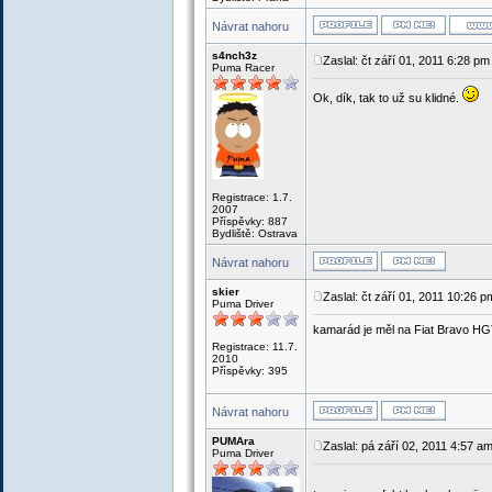
Návrat nahoru
s4nch3z
Zaslal: čt září 01, 2011 6:28 pm
Puma Racer
Ok, dík, tak to už su klidné.
Registrace: 1.7.
2007
Příspěvky: 887
Bydliště: Ostrava
Návrat nahoru
skier
Zaslal: čt září 01, 2011 10:26 p
Puma Driver
kamarád je měl na Fiat Bravo HG
Registrace: 11.7.
2010
Příspěvky: 395
Návrat nahoru
PUMAra
Zaslal: pá září 02, 2011 4:57 a
Puma Driver