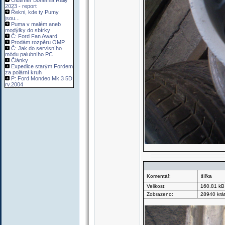
Oldtimer Bohemia Rally
2023 - report
Řekni, kde ty Pumy
jsou...
Puma v malém aneb
modýlky do sbírky
Č: Ford Fan Award
Prodám rozpěru OMP
Č: Jak do servisního
módu palubního PC
Články
Expedice starým Fordem
za polární kruh
P: Ford Mondeo Mk.3 5D
rv.2004
Komentář:
šířka
Velikost:
160.81 kB
Zobrazeno:
28940 krá