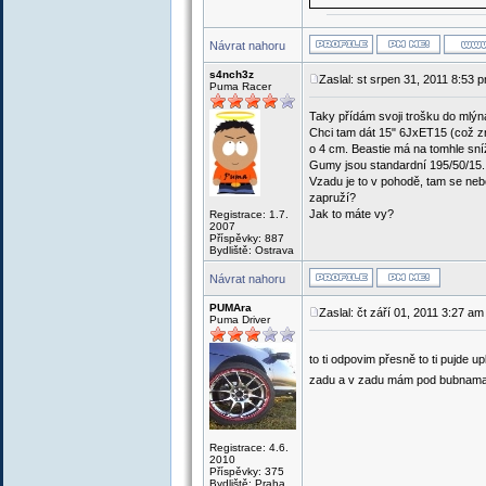
Návrat nahoru
s4nch3z
Zaslal: st srpen 31, 2011 8:53 
Puma Racer
Taky přídám svoji trošku do mlýn
Chci tam dát 15" 6JxET15 (což zn
o 4 cm. Beastie má na tomhle sn
Gumy jsou standardní 195/50/15.
Vzadu je to v pohodě, tam se nebo
zapruží?
Jak to máte vy?
Registrace: 1.7.
2007
Příspěvky: 887
Bydliště: Ostrava
Návrat nahoru
PUMAra
Zaslal: čt září 01, 2011 3:27 am
Puma Driver
to ti odpovim přesně to ti pujde u
zadu a v zadu mám pod bubnama
Registrace: 4.6.
2010
Příspěvky: 375
Bydliště: Praha