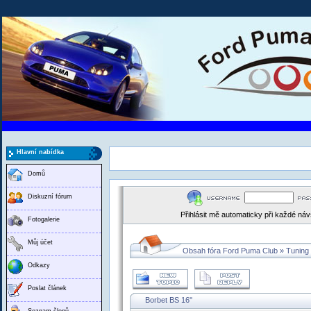
Hlavní nabídka
Domů
Diskuzní fórum
Přihlásit mě automaticky při každé ná
Fotogalerie
Můj účet
Obsah fóra Ford Puma Club
»
Tuning
Odkazy
Poslat článek
Borbet BS 16''
Seznam členů