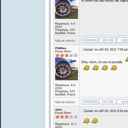
to verim sou fakt hezky ale zaji
Registrace: 4.6.
2010
Příspěvky: 375
Bydliště: Praha
Návrat nahoru
PUMAra
Zaslal: ne září 04, 2011 7:58 p
Puma Driver
Díky všem, že ste mi poradily
Registrace: 4.6.
2010
Příspěvky: 375
Bydliště: Praha
Návrat nahoru
skier
Zaslal: ne září 04, 2011 8:54 p
Puma Driver
Registrace: 11.7.
2010