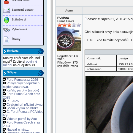
Soukromé zprávy
Autor
PUMAra
Zaslal: st srpen 31, 2011 4:15 
Stáhněte si
Puma Driver
Vyhledávání
Chci si koupit novy kola a stavaji
Články
ET 16... kdo tu máte nejmenší ET 
Reklama
Registrace: 4.6.
Kdo by chtěl platit víc, než
Komentář:
design
2010
musí? Zvolte si
povinné
Příspěvky: 375
Velikost:
150.72 kB
ručení
na ePojisteni.cz.
Bydliště: Praha
Zobrazeno:
28940 krá
Střípky
Ford Puma sraz 2026
Při vysokých teplotách
nejde nastartovat.
Kaťák, parohy (svody)
Ford Puma Czech sraz
2025
PF 2025
Cvakání při přidání plynu
Boční krytka na blinkr
Č: Ford Puma a PC/video
hry
Videa o pumě by Ace
Ford Puma Czech sraz
2024
Napsali o nás...