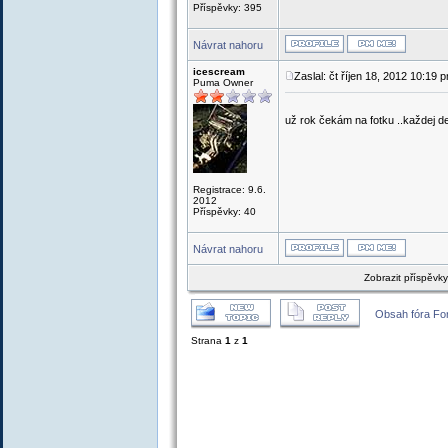
Příspěvky: 395
Návrat nahoru
icescream
Zaslal: čt říjen 18, 2012 10:19 
Puma Owner
už rok čekám na fotku ..každej de
Registrace: 9.6.
2012
Příspěvky: 40
Návrat nahoru
Zobrazit příspěvk
Obsah fóra Fo
Strana
1
z
1