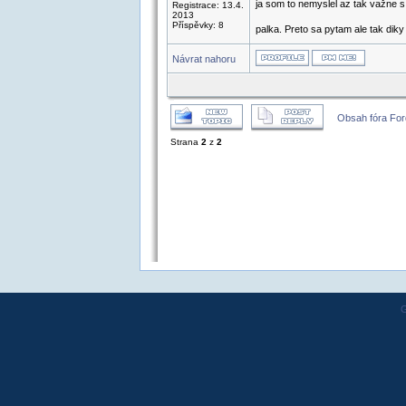
ja som to nemyslel az tak važne 
Registrace: 13.4.
2013
Příspěvky: 8
palka. Preto sa pytam ale tak diky
Návrat nahoru
Obsah fóra Fo
Strana
2
z
2
G