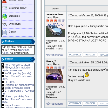
Soukromé zprávy
Autor
dreamcatchers
Zaslal: st březen 25, 2009 8:31
Stáhněte si
Puma Driver
Vyhledávání
Hele a ptal jsi se v Audi jestli h
_________________
Články
Ford puma 1,7 16V limited edition
PRODÁNO teď se vozím v Mondeu co
DIAGNOSTIKA NA VOZY FORD
Registrace: 21.4.
Reklama
2007
Příspěvky: 185
Kdo by chtěl platit víc, než
Bydliště: Praha
musí? Zvolte si
povinné
ručení
na ePojisteni.cz.
Návrat nahoru
Střípky
Marca_7
Zaslal: pá květen 15, 2009 9:26
Puma Owner
Ford Puma sraz 2026
Při vysokých teplotách
Tak kde se teda dá sehnat, neví 
nejde nastartovat.
Kaťák, parohy (svody)
Ford Puma Czech sraz
Je fakt hustej
.
2025
Díky za každé info
PF 2025
Cvakání při přidání plynu
Registrace: 10.5.
Boční krytka na blinkr
2009
Č: Ford Puma a PC/video
Příspěvky: 47
hry
Bydliště:
Videa o pumě by Ace
Třebenice
Ford Puma Czech sraz
2024
Návrat nahoru
Napsali o nás...