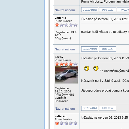
Puma Ahrdorf... Fordem tam, vlake
Návrat nahoru
valterko
Zaslal: pá květen 31, 2013 12:1
Puma Novice
nazdar hoši, všade su tu odkazy na
Registrace: 13.4.
2013
Příspěvky: 8
Návrat nahoru
Zdeny
Zaslal: pá květen 31, 2013 11:2
Puma Racer
Za A8smičkovýho nár
Nárazník není z žádné audi.. Dá
Registrace:
Já doporučuju prodat pumu a koupi
28.10. 2009
Příspěvky: 681
Bydliště:
Boskovice
Návrat nahoru
valterko
Zaslal: ne červen 02, 2013 6:25
Puma Novice