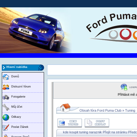
Hlavní nabídka
Domů
Diskuzní fórum
Přihlásit mě
Fotogalerie
Můj účet
Obsah fóra Ford Puma Club
»
Tuning
Odkazy
Poslat článek
kde koupit tuning naraznik
Přejít na stránku
Předc
Seznam členů