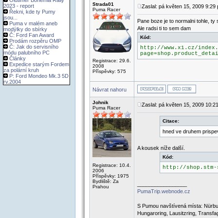
Oldtimer Bohemia Rally
Strada01
2023 - report
Zaslal: pá květen 15, 2009 9:29
Puma Racer
Řekni, kde ty Pumy
jsou...
Pane boze je to normalni tohle, t
Puma v malém aneb
Ale radsi ti to sem dam
modýlky do sbírky
Č: Ford Fan Award
Kód:
Prodám rozpěru OMP
Č: Jak do servisního
http://www.x1.cz/index
módu palubního PC
page=shop.product_deta
Články
Registrace: 29.6.
Expedice starým Fordem
2008
za polární kruh
Příspěvky: 575
P: Ford Mondeo Mk.3 5D
rv.2004
Návrat nahoru
Johnik
Zaslal: pá květen 15, 2009 10:2
Puma Racer
Citace:
hned ve druhem prispe
A kousek níže další.
Kód:
Registrace: 10.4.
http://shop.stm-
2006
Příspěvky: 1975
Bydliště: Za
_________________
Prahou
PumaTrip.webnode.cz
S Pumou navštívená místa: Nürbur
Hungaroring, Lausitzring, Transf