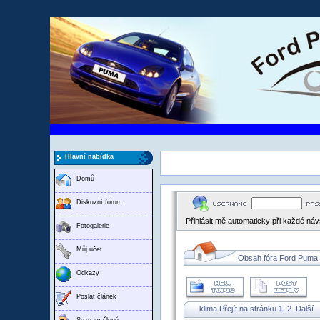
Hlavní nabídka
Domů
Diskuzní fórum
Přihlásit mě automaticky při každé ná
Fotogalerie
Můj účet
Obsah fóra Ford Puma
Odkazy
Poslat článek
klima
Přejít na stránku
1
,
2
Další
Seznam členů