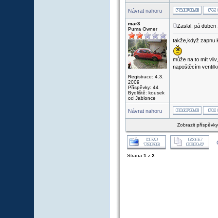
Návrat nahoru
mar3
Zaslal: pá duben
Puma Owner
takže,když zapnu k
může na to mít vli
napoštěcím ventilk
Registrace: 4.3.
2009
Příspěvky: 44
Bydliště: kousek
od Jablonce
Návrat nahoru
Zobrazit příspěvk
Strana
1
z
2