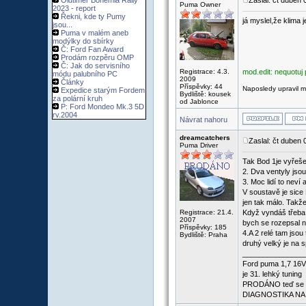
Oldtimer Bohemia Rally
Zaslal: čt duben
Puma Owner
2023 - report
Řekni, kde ty Pumy
já myslel,že klima 
jsou...
Puma v malém aneb
modýlky do sbírky
Č: Ford Fan Award
Prodám rozpěru OMP
Č: Jak do servisního
Registrace: 4.3.
mod.edit: nequotuj 
módu palubního PC
2009
Články
Příspěvky: 44
Naposledy upravil m
Expedice starým Fordem
Bydliště: kousek
za polární kruh
od Jablonce
P: Ford Mondeo Mk.3 5D
rv.2004
Návrat nahoru
dreamcatchers
Zaslal: čt duben
Puma Driver
Tak Bod 1je vyřešen
2. Dva ventyly jsou
3. Moc lidí to nev
V soustavě je sice
jen tak málo. Takže
Registrace: 21.4.
Když vyndáš třeba c
2007
bych se rozepsal n
Příspěvky: 185
4.A 2 relé tam jsou
Bydliště: Praha
druhý velký je na 
_______________
Ford puma 1,7 16V 
je 31. lehký tuning
PRODÁNO teď se voz
DIAGNOSTIKA NA