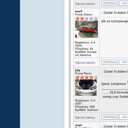
Návrat nahoru
mar3
Zaslal: čt duben
Puma Owner
dík za vyčerpávají
Registrace: 4.3.
2009
Příspěvky: 44
Bydliště: kousek
od Jablonce
Návrat nahoru
july
Zaslal: čt duben
Puma Racer
(jano)..kompresor
_______________
..........DLD Acoustics.
..tuning zraz Svidni
Registrace: 5.5.
2007
Příspěvky: 586
Bydliště: Sabinov
Návrat nahoru
asps
Zaslal: čt duben