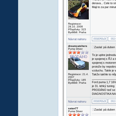
derava... Cele to st
Maji to za par minu
Registrace:
28.10. 2008
Příspěvky: 315
Bydliště: Praha
Návrat nahoru
dreamcatchers
Zaslal: pá duben
Puma Driver
To je uplne jednod
je spojenej s ŘJ a 
spojenej s motorem
protože by nepobra
vzduchu. Takle je 
Registrace: 21.4.
Takže takhle to ně
2007
_______________
Příspěvky: 185
Ford puma 1,7 16V 
Bydliště: Praha
je 31. lehký tuning
PRODÁNO teď se voz
DIAGNOSTIKA NA
Návrat nahoru
satan77
Zaslal: pá duben
Puma Driver