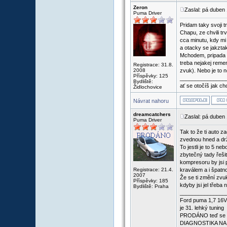
Zeron
Zaslal: pá duben
Puma Driver
Pridam taky svoji 
Chapu, ze chvili tr
cca minutu, kdy mi 
a otacky se jakztakz
Mchodem, pripada m
treba nejakej reme
Registrace: 31.8.
2008
zvuk). Nebo je to 
Příspěvky: 125
_______________
Bydliště:
ať se otočíš jak c
Židlochovice
Návrat nahoru
dreamcatchers
Zaslal: pá duben
Puma Driver
Tak to že ti auto 
zvednou hned a drž
To jestli je to 5 n
zbytečný tady řešit
kompresoru by jsi 
Registrace: 21.4.
kraválem a i špatno
2007
Že se ti změní zvu
Příspěvky: 185
kdyby jsi jel třeba 
Bydliště: Praha
_______________
Ford puma 1,7 16V 
je 31. lehký tuning
PRODÁNO teď se voz
DIAGNOSTIKA NA