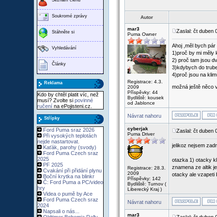
Soukromé zprávy
Autor
mar3
Zaslal: čt duben
Stáhněte si
Puma Owner
Ahoj ,měl bych pár
Vyhledávání
1)proč by mi měly 
2) proč tam jsou dv
Články
3)kdybych do trubek
4)proč jsou na klim
Registrace: 4.3.
Reklama
možná ještě něco 
2009
Příspěvky: 44
Kdo by chtěl platit víc, než
Bydliště: kousek
musí? Zvolte si
povinné
od Jablonce
ručení
na ePojisteni.cz.
Návrat nahoru
Střípky
cyberjak
Ford Puma sraz 2026
Zaslal: čt duben
Puma Driver
Při vysokých teplotách
nejde nastartovat.
jelikoz nejsem zad
Kaťák, parohy (svody)
Ford Puma Czech sraz
2025
otazka 1) otacky k
PF 2025
znamena ze altik j
Registrace: 28.3.
Cvakání při přidání plynu
2009
otacky ale vzapeti 
Boční krytka na blinkr
Příspěvky: 142
Č: Ford Puma a PC/video
Bydliště: Turnov (
hry
Liberecký Kraj )
Videa o pumě by Ace
Ford Puma Czech sraz
Návrat nahoru
2024
Napsali o nás...
mar3