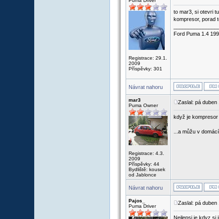
Puma Driver
to mar3, si otevri 
kompresor, porad 
_______________
Ford Puma 1.4 19
Registrace: 29.1.
2009
Příspěvky: 301
Návrat nahoru
mar3
Zaslal: pá duben
Puma Owner
když je kompresor 
...a můžu v domácí
Registrace: 4.3.
2009
Příspěvky: 44
Bydliště: kousek
od Jablonce
Návrat nahoru
Pajos_
Zaslal: pá duben
Puma Driver
Nejlepsi je kdyz si 