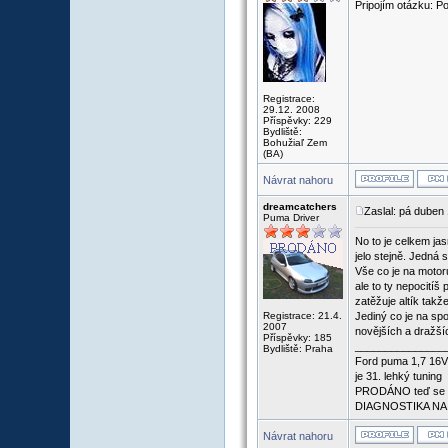
Pripojím otázku: P
Registrace:
29.12. 2008
Příspěvky: 229
Bydliště:
Bohužiaľ Zem
(BA)
Návrat nahoru
dreamcatchers
Zaslal: pá duben
Puma Driver
No to je celkem jas
jelo stejně. Jedná 
Vše co je na motor
ale to ty nepocitíš
zatěžuje altík tak
Registrace: 21.4.
Jediný co je na spo
2007
novějších a dražší
Příspěvky: 185
_______________
Bydliště: Praha
Ford puma 1,7 16V 
je 31. lehký tuning
PRODÁNO teď se voz
DIAGNOSTIKA NA
Návrat nahoru