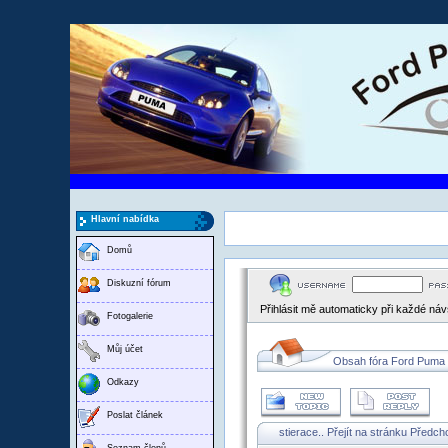
Hlavní nabídka
Domů
Diskuzní fórum
Přihlásit mě automaticky při každé ná
Fotogalerie
Můj účet
Obsah fóra Ford Puma
Odkazy
Poslat článek
stierace..
Přejít na stránku
Předch
Seznam členů