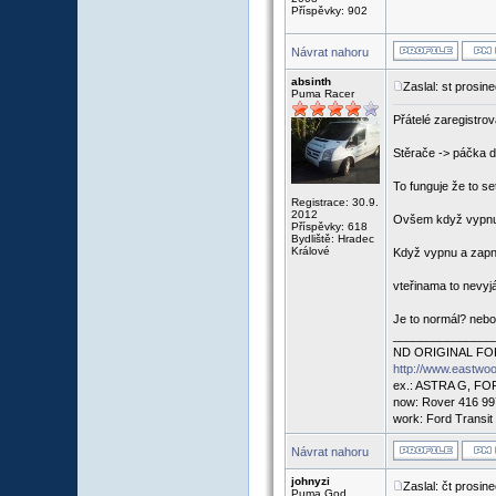
Příspěvky: 902
Návrat nahoru
absinth
Zaslal: st prosin
Puma Racer
Přátelé zaregistrov
Stěrače -> páčka d
To funguje že to se
Registrace: 30.9.
2012
Ovšem když vypnu 
Příspěvky: 618
Bydliště: Hradec
Králové
Když vypnu a zapnu
vteřinama to nevyj
Je to normál? neb
_______________
ND ORIGINAL FO
http://www.eastwo
ex.: ASTRA G, F
now: Rover 416 99
work: Ford Transit
Návrat nahoru
johnyzi
Zaslal: čt prosin
Puma God