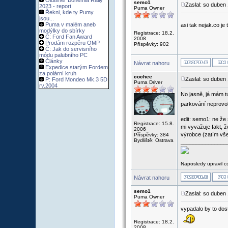
Oldtimer Bohemia Rally
semo1
Zaslal: so duben
2023 - report
Puma Owner
Řekni, kde ty Pumy
jsou...
Puma v malém aneb
asi tak nejak.co je
modýlky do sbírky
Registrace: 18.2.
Č: Ford Fan Award
2008
Prodám rozpěru OMP
Příspěvky: 902
Č: Jak do servisního
módu palubního PC
Články
Návrat nahoru
Expedice starým Fordem
za polární kruh
cochee
Zaslal: so duben
P: Ford Mondeo Mk.3 5D
Puma Driver
rv.2004
No jasně, já mám t
parkování neprovo
edit: semo1: ne že 
Registrace: 15.8.
mi vyvažuje fakt, ž
2006
výrobce (zatím vš
Příspěvky: 384
Bydliště: Ostrava
_______________
Naposledy upravil 
Návrat nahoru
semo1
Zaslal: so duben
Puma Owner
vypadalo by to dost
Registrace: 18.2.
2008