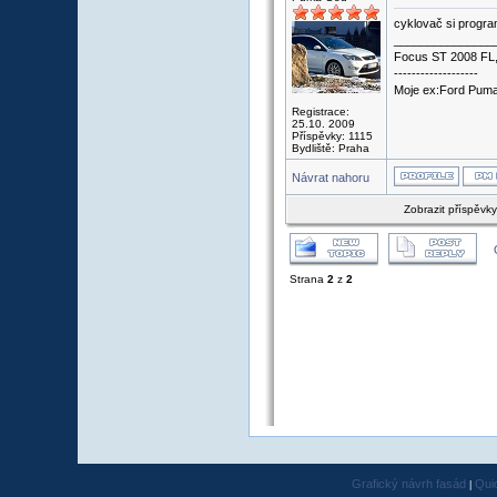
cyklovač si progra
_______________
Focus ST 2008 FL
-------------------
Moje ex:Ford Puma 
Registrace:
25.10. 2009
Příspěvky: 1115
Bydliště: Praha
Návrat nahoru
Zobrazit příspěvk
Strana
2
z
2
Grafický návrh fasád
Qui
|