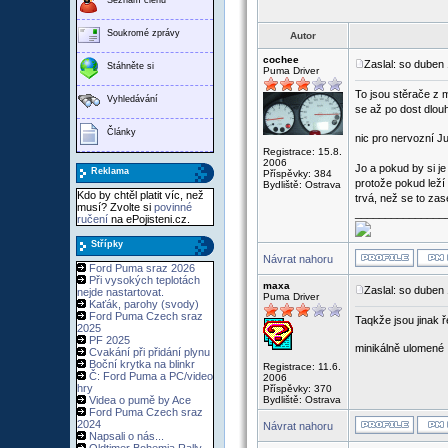
Soukromé zprávy
Autor
cochee
Zaslal: so duben
Stáhněte si
Puma Driver
To jsou stěrače z m
Vyhledávání
se až po dost dlouh
Články
nic pro nervozní J
Registrace: 15.8.
2006
Jo a pokud by si j
Reklama
Příspěvky: 384
protože pokud leží
Bydliště: Ostrava
Kdo by chtěl platit víc, než
trvá, než se to zas
musí? Zvolte si
povinné
_______________
ručení
na ePojisteni.cz.
Střípky
Návrat nahoru
Ford Puma sraz 2026
Při vysokých teplotách
maxa
Zaslal: so duben
nejde nastartovat.
Puma Driver
Kaťák, parohy (svody)
Ford Puma Czech sraz
Taqkže jsou jinak
2025
PF 2025
minikálně ulomené
Cvakání při přidání plynu
Boční krytka na blinkr
Registrace: 11.6.
Č: Ford Puma a PC/video
2006
hry
Příspěvky: 370
Videa o pumě by Ace
Bydliště: Ostrava
Ford Puma Czech sraz
2024
Návrat nahoru
Napsali o nás...