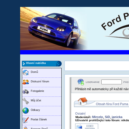
Hlavní nabídka
Domů
Diskuzní fórum
Přihlásit mě automaticky při každé ná
Fotogalerie
Můj účet
Obsah fóra Ford Puma
Odkazy
Ostatní
Mircelo
SiD
janicka
Moderátoři:
,
,
Poslat článek
Uživatelé prohlížející toto fórum: nikd
Seznam členů