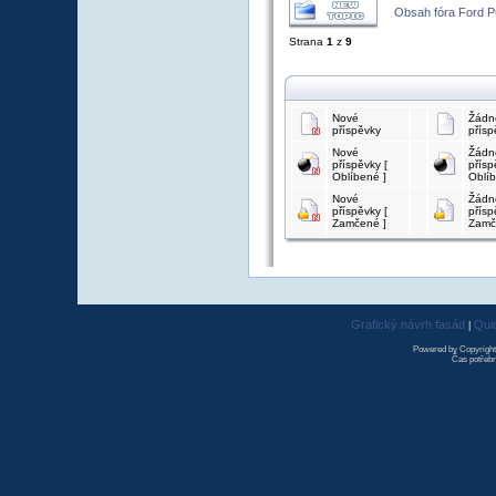
Obsah fóra Ford 
Strana
1
z
9
Nové
Žádn
příspěvky
přísp
Nové
Žádn
příspěvky [
přísp
Oblíbené ]
Oblíb
Nové
Žádn
příspěvky [
přísp
Zamčené ]
Zamč
Grafický návrh fasád
Qui
|
Powered by Copyrigh
Čas potřebn