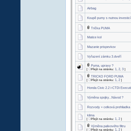
Airbag
Koupě pumy s nutnou investicí
Trička PUMA
Matice kol
Mazanie prispevkov
Vyřazení zámku 3.dveří
Puma, upravy ?
1
2
3
[
Přejít na stránku:
,
,
]
TRICKO FORD PUMA
1
2
[
Přejít na stránku:
,
]
Honda Civic 2.2 i-CTDi Execut
Výměna spojky...Návod ?
Rozvody + celková prehliadka
klima
1
2
[
Přejít na stránku:
,
]
Výměna palivového filtru
1
2
[
Přejít na stránku:
,
]