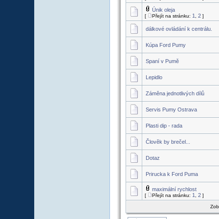
Únik oleja
1
2
[
Přejít na stránku:
,
]
dálkové ovládání k centrálu.
Kúpa Ford Pumy
Spaní v Pumě
Lepidlo
Záměna jednotlivých dílů
Servis Pumy Ostrava
Plasti dip - rada
Člověk by brečel...
Dotaz
Prirucka k Ford Puma
maximální rychlost
1
2
[
Přejít na stránku:
,
]
Zob