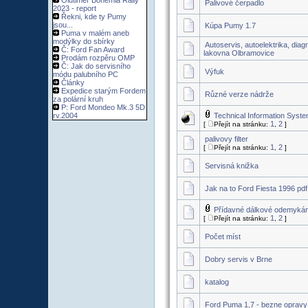
Oldtimer Bohemia Rally
Palivové čerpadlo
2023 - report
Řekni, kde ty Pumy
jsou...
Kúpa Pumy 1.7
Puma v malém aneb
modýlky do sbírky
Autoservis, autoelektrika, diag
Č: Ford Fan Award
lakovna Olbramovice
Prodám rozpěru OMP
Č: Jak do servisního
Výfuk
módu palubního PC
Články
Expedice starým Fordem
Různé verze nádrže
za polární kruh
P: Ford Mondeo Mk.3 5D
rv.2004
Technical Information Syst
1
2
[
Přejít na stránku:
,
]
palivovy filter
1
2
[
Přejít na stránku:
,
]
Servisná knižka
Jak na to Ford Fiesta 1996 pdf
Přídavné dálkové odemykán
1
2
[
Přejít na stránku:
,
]
Počet míst
Dobry servis v Brne
katalog
Ford Puma 1,7 - bezne opravy