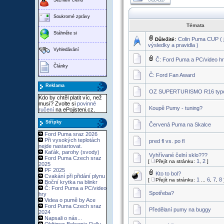
Soukromé zprávy
Témata
Stáhněte si
Colin Puma CUP ( j
Důležité:
výsledky a pravidla )
Vyhledávání
Č: Ford Puma a PC/video h
Články
Č: Ford Fan Award
Reklama
OZ SUPERTURISMO R16 typov
Kdo by chtěl platit víc, než
musí? Zvolte si
povinné
Koupě Pumy - tuning?
ručení
na ePojisteni.cz.
Střípky
Červená Puma na Skalce
Ford Puma sraz 2026
Při vysokých teplotách
pred fl vs. po fl
nejde nastartovat.
Kaťák, parohy (svody)
Vyhřívané čelní sklo???
Ford Puma Czech sraz
1
2
[
Přejít na stránku:
,
]
2025
PF 2025
Kto to bol?
Cvakání při přidání plynu
1
6
7
8
[
Přejít na stránku:
...
,
,
Boční krytka na blinkr
Č: Ford Puma a PC/video
Spotřeba?
hry
Videa o pumě by Ace
Ford Puma Czech sraz
Předělaní pumy na buggy
2024
Napsali o nás...