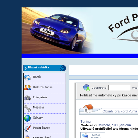
Hlavní nabídka
Domů
Diskuzní fórum
Přihlásit mě automaticky při každé ná
Fotogalerie
Můj účet
Obsah fóra Ford Puma
Odkazy
Tuning
Mircelo
SiD
janicka
Moderátoři:
,
,
Poslat článek
Uživatelé prohlížející toto fórum: nikd
Seznam členů