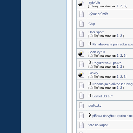
autofolie
1
2
3
[
Přejít na stránku:
,
,
]
Výfuk průměr
Chip
Ulter sport
1
2
[
Přejít na stránku:
,
]
Klimatizovaná přihrádka spo
Sport vyfuk
1
2
3
[
Přejít na stránku:
,
,
]
Regultor tlaku paliva
1
2
[
Přejít na stránku:
,
]
Blinkry..
1
2
3
[
Přejít na stránku:
,
,
]
Nehoda jako důvod k tuning
1
2
[
Přejít na stránku:
,
]
Borbet BS 16''
podložky
píšťala do výfuku(turbo simu
folie na kapotu