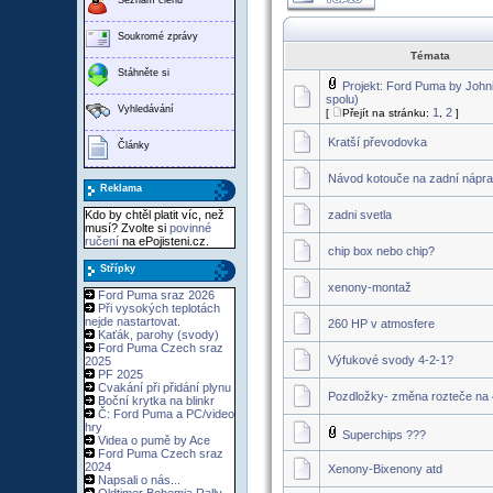
Soukromé zprávy
Témata
Stáhněte si
Projekt: Ford Puma by Johni
spolu)
Vyhledávání
1
2
[
Přejít na stránku:
,
]
Kratší převodovka
Články
Návod kotouče na zadní nápr
Reklama
Kdo by chtěl platit víc, než
zadni svetla
musí? Zvolte si
povinné
ručení
na ePojisteni.cz.
chip box nebo chip?
Střípky
xenony-montaž
Ford Puma sraz 2026
Při vysokých teplotách
nejde nastartovat.
260 HP v atmosfere
Kaťák, parohy (svody)
Ford Puma Czech sraz
Výfukové svody 4-2-1?
2025
PF 2025
Cvakání při přidání plynu
Pozdložky- změna rozteče na
Boční krytka na blinkr
Č: Ford Puma a PC/video
hry
Superchips ???
Videa o pumě by Ace
Ford Puma Czech sraz
2024
Xenony-Bixenony atd
Napsali o nás...