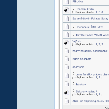
Příručka
Decentní křídlo
1
2
3
[
Přejít na stránku:
,
,
]
Barvení disků - Foliatec Spray
Plecháče s LÍMCEM ?!
Throttle Bodies YAMAHA R
Vejfuck
1
2
3
[
Přejít na stránku:
,
,
]
zadny naraznik / podnaraznik
Křídlo ala lopata
short shift
puma facelift - práce s plast
1
2
[
Přejít na stránku:
,
]
Tahokov
Elektrony na leto?
1
2
[
Přejít na stránku:
,
]
AKCE na chiptuning do 4.5.201
Zob