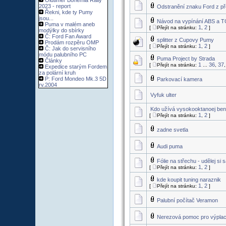
Oldtimer Bohemia Rally
2023 - report
Odstranění znaku Ford z p
Řekni, kde ty Pumy
jsou...
Návod na vypínání ABS a TC
Puma v malém aneb
1
2
[
Přejít na stránku:
,
]
modýlky do sbírky
Č: Ford Fan Award
splitter z Cupovy Pumy
Prodám rozpěru OMP
1
2
[
Přejít na stránku:
,
]
Č: Jak do servisního
módu palubního PC
Puma Project by Strada
Články
1
36
37
[
Přejít na stránku:
...
,
Expedice starým Fordem
za polární kruh
P: Ford Mondeo Mk.3 5D
Parkovací kamera
rv.2004
Vyfuk ulter
Kdo užívá vysokooktanoej be
1
2
[
Přejít na stránku:
,
]
zadne svetla
Audi puma
Fólie na střechu - udělej si 
1
2
[
Přejít na stránku:
,
]
kde koupit tuning naraznik
1
2
[
Přejít na stránku:
,
]
Palubní počítač Veramon
Nerezová pomoc pro výpla