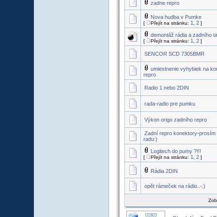
zadne repro
Nova hudba v Pumke
1
2
[
Přejít na stránku:
,
]
demontáž rádia a zadního t
1
2
[
Přejít na stránku:
,
]
SENCOR SCD 7305BMR
umiestnenie vyhybiek na k
repro
Radio 1 nebo 2DIN
rada-radio pre pumku
Výkon origo zadního repro
Zadní repro konektory-prosím 
radu:)
Logitech do pumy ?!!!
1
2
[
Přejít na stránku:
,
]
Rádia 2DIN
opět rámeček na rádio..-:)
Zob