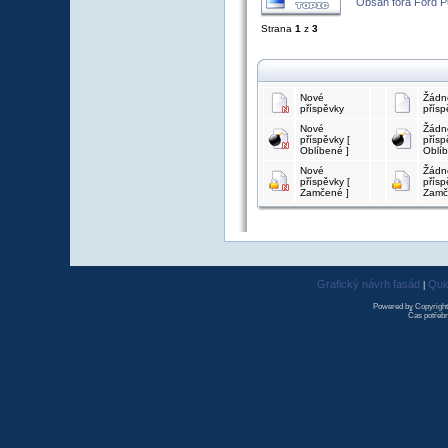
Obsah fóra Ford 
Strana
1
z
3
Nové
Žádn
příspěvky
přísp
Nové
Žádn
příspěvky [
přísp
Oblíbené ]
Oblíb
Nové
Žádn
příspěvky [
přísp
Zamčené ]
Zamč
Grafický návrh fasád
Qui
|
Powered by Copyrigh
Čas potřebn