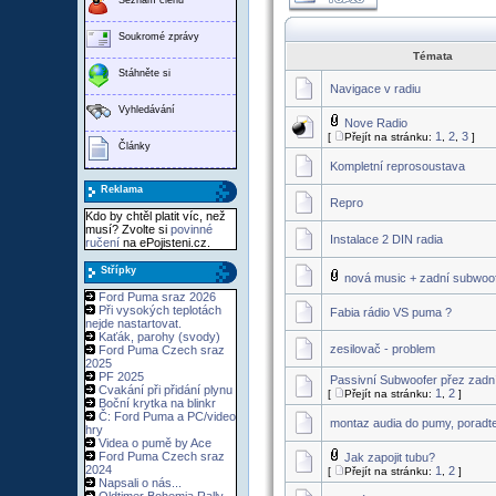
Soukromé zprávy
Témata
Stáhněte si
Navigace v radiu
Vyhledávání
Nove Radio
1
2
3
[
Přejít na stránku:
,
,
]
Články
Kompletní reprosoustava
Reklama
Repro
Kdo by chtěl platit víc, než
musí? Zvolte si
povinné
Instalace 2 DIN radia
ručení
na ePojisteni.cz.
Střípky
nová music + zadní subwoo
Ford Puma sraz 2026
Při vysokých teplotách
Fabia rádio VS puma ?
nejde nastartovat.
Kaťák, parohy (svody)
zesilovač - problem
Ford Puma Czech sraz
2025
PF 2025
Passivní Subwoofer přez zadn
Cvakání při přidání plynu
1
2
[
Přejít na stránku:
,
]
Boční krytka na blinkr
Č: Ford Puma a PC/video
montaz audia do pumy, poradt
hry
Videa o pumě by Ace
Ford Puma Czech sraz
Jak zapojit tubu?
2024
1
2
[
Přejít na stránku:
,
]
Napsali o nás...