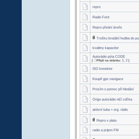
repro
Radio Ford
Repro přední dveře
Trošku brutální hudba do pu
kvalitny kapacitor
Autorádio pýta CODE
1
2
[
Přejít na stránku:
,
]
ISO konektor
Koupě gps navigace
Prosím o pomoc při hledání
Origo autorádio ničí cdčka
aktivní tuba + org. rádio
Repro v platu
radio a prijem FM