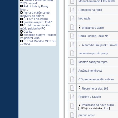
Oldtimer Bohemia Rally
Manuál autoradia EON 6000
2023 - report
Řekni, kde ty Pumy
jsou...
Ramecek na radio
Puma v malém aneb
modýlky do sbírky
kod radia
Č: Ford Fan Award
Prodám rozpěru OMP
Č: Jak do servisního
príplatkove audio
módu palubního PC
Články
Expedice starým Fordem
Radio Locked...cele zle
za polární kruh
P: Ford Mondeo Mk.3 5D
rv.2004
Autorádio Blaupunkt TravelPi
zanovni repro do pumy
Montaž zadnych repro
Anténa interiérová
CD prehávaní audio súborů
Repro hertz dcx 165
Problem s radiem
Prisiel cas na nove audio.
1
2
[
Přejít na stránku:
,
]
predne repro