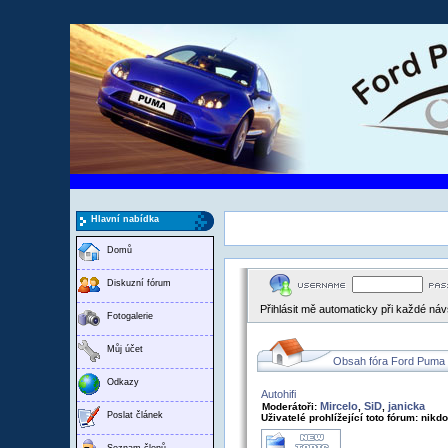
Hlavní nabídka
Domů
Diskuzní fórum
Přihlásit mě automaticky při každé ná
Fotogalerie
Můj účet
Obsah fóra Ford Puma
Odkazy
Autohifi
Mircelo
SiD
janicka
Moderátoři:
,
,
Poslat článek
Uživatelé prohlížející toto fórum: nikd
Seznam členů