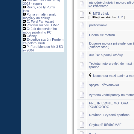
Oldtimer Bohemia Rally
náhodné chcípání motoru při d
2023 - report
ke křižovatce
Řekni, kde ty Pumy
jsou...
MTS výfuk
Puma v malém aneb
1
2
[
Přejít na stránku:
,
]
modýlky do sbírky
Č: Ford Fan Award
Prodám rozpěru OMP
prehrievanie
Č: Jak do servisního
módu palubního PC
Dochnutie motoru.
Články
Expedice starým Fordem
za polární kruh
Dusenie motora pri studenom š
P: Ford Mondeo Mk.3 5D
(dlhšom stání)
rv.2004
dusí se a padají otáčky...
Teplota motoru vyletí do maxi
spadne
Netesnost mezi sanim a mo
spojka - převodovka
vymena vodni pumpy na motor
PREHRIEVANIE MOTORA
POMOOOOC
Netáhne + vysoká spotřeba
Chyba při čištění MAF