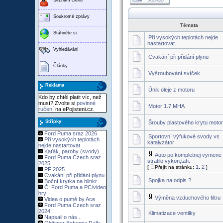
Soukromé zprávy
Témata
Stáhněte si
Při vysokých teplotách nejde
nastartovat.
Vyhledávání
Cvakání při přidání plynu
Články
Vyšroubování svíček
Reklama
Únik oleje z motoru
Kdo by chtěl platit víc, než
musí? Zvolte si
povinné
Motor 1.7 MHA
ručení
na ePojisteni.cz.
Střípky
Šrouby plastového krytu moto
Ford Puma sraz 2026
Sportovní výfukové svody vs
Při vysokých teplotách
katalyzátor
nejde nastartovat.
Kaťák, parohy (svody)
Auto po kompletnej vymene
Ford Puma Czech sraz
stratilo vykon,tah.
2025
1
2
[
Přejít na stránku:
,
]
PF 2025
Cvakání při přidání plynu
Spojka na odpis ?
Boční krytka na blinkr
Č: Ford Puma a PC/video
hry
Výměna vzduchového filtru
Videa o pumě by Ace
Ford Puma Czech sraz
2024
Klimatizace ventilky
Napsali o nás...