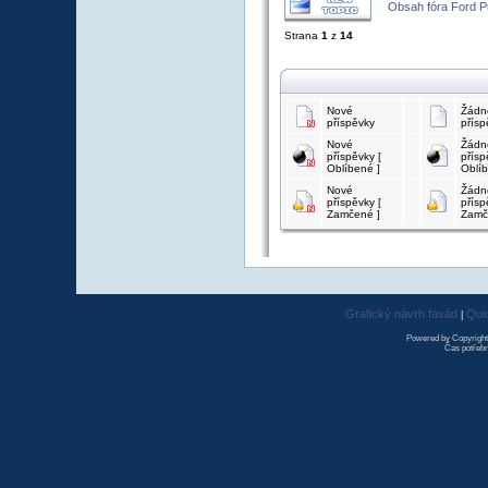
Obsah fóra Ford 
Strana
1
z
14
Nové
Žádn
příspěvky
přísp
Nové
Žádn
příspěvky [
přísp
Oblíbené ]
Oblíb
Nové
Žádn
příspěvky [
přísp
Zamčené ]
Zamč
Grafický návrh fasád
Qui
|
Powered by Copyrigh
Čas potřebn