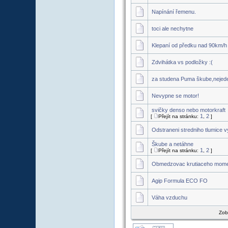
Napínání řemenu.
toci ale nechytne
Klepaní od předku nad 90km/h
Zdvihátka vs podložky :(
za studena Puma škube,nejed
Nevypne se motor!
svičky denso nebo motorkraft
1
2
[
Přejít na stránku:
,
]
Odstraneni stredniho tlumice v
Škube a netáhne
1
2
[
Přejít na stránku:
,
]
Obmedzovac krutiaceho mom
Agip Formula ECO FO
Váha vzduchu
Zob