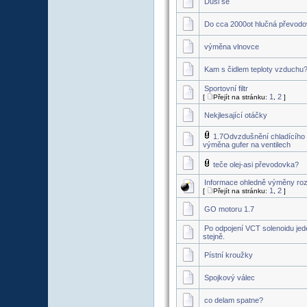
Dusi se
Do cca 2000ot hlučná převodo
výměna vlnovce
Kam s čidlem teploty vzduchu
Sportovní filtr
1
2
[
Přejít na stránku:
,
]
Nekjlesající otáčky
1.7Odvzdušnění chladícího
výměna gufer na ventilech
teče olej-asi převodovka?
Informace ohledně výměny ro
1
2
[
Přejít na stránku:
,
]
GO motoru 1.7
Po odpojení VCT solenoidu jed
stejně.
Pístní kroužky
Spojkový válec
co delam spatne?