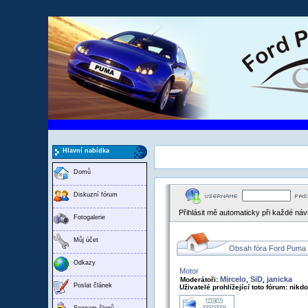
Hlavní nabídka
Domů
Diskuzní fórum
Přihlásit mě automaticky při každé ná
Fotogalerie
Můj účet
Obsah fóra Ford Puma
Odkazy
Motor
Mircelo
SiD
janicka
Moderátoři:
,
,
Poslat článek
Uživatelé prohlížející toto fórum: nikd
Seznam členů