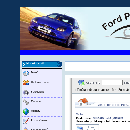
Hlavní nabídka
Domů
Diskuzní fórum
Přihlásit mě automaticky při každé ná
Fotogalerie
Můj účet
Obsah fóra Ford Puma
Odkazy
Motor
Mircelo
SiD
janicka
Moderátoři:
,
,
Poslat článek
Uživatelé prohlížející toto fórum: nikd
Seznam členů