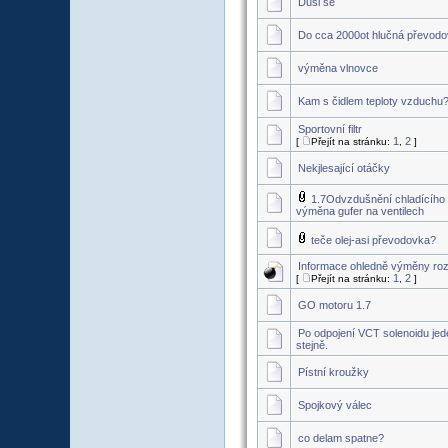
Dusi se
Do cca 2000ot hlučná převodo
výměna vlnovce
Kam s čidlem teploty vzduchu
Sportovní filtr
1
2
[
Přejít na stránku:
,
]
Nekjlesající otáčky
1.7Odvzdušnění chladícího
výměna gufer na ventilech
teče olej-asi převodovka?
Informace ohledně výměny ro
1
2
[
Přejít na stránku:
,
]
GO motoru 1.7
Po odpojení VCT solenoidu jed
stejně.
Pístní kroužky
Spojkový válec
co delam spatne?