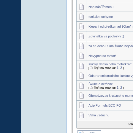
Napínání řemenu.
toci ale nechytne
Klepaní od předku nad 90km/h
Zdvihátka vs podložky :(
za studena Puma škube,nejed
Nevypne se motor!
svičky denso nebo motorkraft
1
2
[
Přejít na stránku:
,
]
Odstraneni stredniho tlumice v
Škube a netáhne
1
2
[
Přejít na stránku:
,
]
Obmedzovac krutiaceho mom
Agip Formula ECO FO
Váha vzduchu
Zob