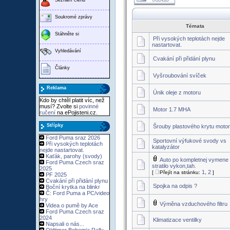
Soukromé zprávy
Témata
Stáhněte si
Při vysokých teplotách nejde
nastartovat.
Vyhledávání
Cvakání při přidání plynu
Články
Vyšroubování svíček
Reklama
Únik oleje z motoru
Kdo by chtěl platit víc, než
musí? Zvolte si
povinné
Motor 1.7 MHA
ručení
na ePojisteni.cz.
Střípky
Šrouby plastového krytu moto
Ford Puma sraz 2026
Sportovní výfukové svody vs
Při vysokých teplotách
katalyzátor
nejde nastartovat.
Kaťák, parohy (svody)
Auto po kompletnej vymene
Ford Puma Czech sraz
stratilo vykon,tah.
2025
1
2
[
Přejít na stránku:
,
]
PF 2025
Cvakání při přidání plynu
Spojka na odpis ?
Boční krytka na blinkr
Č: Ford Puma a PC/video
hry
Výměna vzduchového filtru
Videa o pumě by Ace
Ford Puma Czech sraz
2024
Klimatizace ventilky
Napsali o nás...