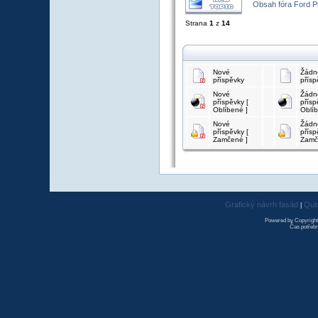
Obsah fóra Ford 
Strana
1
z
14
Nové
Žádn
příspěvky
přísp
Nové
Žádn
příspěvky [
přísp
Oblíbené ]
Oblíb
Nové
Žádn
příspěvky [
přísp
Zamčené ]
Zamč
Grafický návrh fasád
Qui
|
Powered by Copyrigh
Čas potřebn