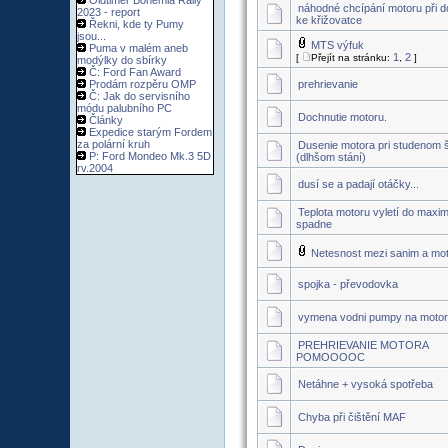
Oldtimer Bohemia Rally
náhodné chcípání motoru při d
2023 - report
ke křižovatce
Řekni, kde ty Pumy
jsou...
MTS výfuk
Puma v malém aneb
1
2
[
Přejít na stránku:
,
]
modýlky do sbírky
Č: Ford Fan Award
Prodám rozpěru OMP
prehrievanie
Č: Jak do servisního
módu palubního PC
Dochnutie motoru.
Články
Expedice starým Fordem
za polární kruh
Dusenie motora pri studenom š
P: Ford Mondeo Mk.3 5D
(dlhšom stání)
rv.2004
dusí se a padají otáčky...
Teplota motoru vyletí do maxi
spadne
Netesnost mezi sanim a mo
spojka - převodovka
vymena vodni pumpy na motor
PREHRIEVANIE MOTORA
POMOOOOC
Netáhne + vysoká spotřeba
Chyba při čištění MAF