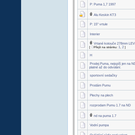
P: Puma 1,7 1997
Alu Keskin KT3
P: 15" vrtule
Interier
Vrtané kotouče 278mm LEV
1
2
[
Přejít na stránku:
,
]
H
Prodej Puma, nejspíš jen na ND
platné až do odvolání.
sportovní sedačky
Prodám Pumu
Plechy na plech
rozprodam Pumu 1.7 na ND
nd na puma 1.7
Vodní pumpa