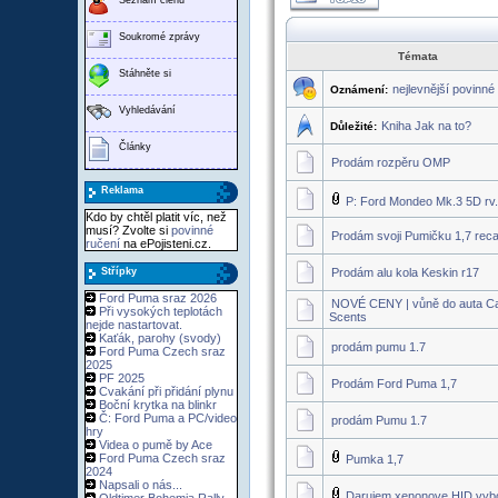
Soukromé zprávy
Témata
Stáhněte si
nejlevnější povinné
Oznámení:
Vyhledávání
Kniha Jak na to?
Důležité:
Články
Prodám rozpěru OMP
Reklama
P: Ford Mondeo Mk.3 5D rv
Kdo by chtěl platit víc, než
musí? Zvolte si
povinné
Prodám svoji Pumičku 1,7 rec
ručení
na ePojisteni.cz.
Střípky
Prodám alu kola Keskin r17
Ford Puma sraz 2026
NOVÉ CENY | vůně do auta Cal
Při vysokých teplotách
Scents
nejde nastartovat.
Kaťák, parohy (svody)
prodám pumu 1.7
Ford Puma Czech sraz
2025
PF 2025
Prodám Ford Puma 1,7
Cvakání při přidání plynu
Boční krytka na blinkr
Č: Ford Puma a PC/video
prodám Pumu 1.7
hry
Videa o pumě by Ace
Ford Puma Czech sraz
Pumka 1,7
2024
Napsali o nás...
Darujem xenonove HID vyb