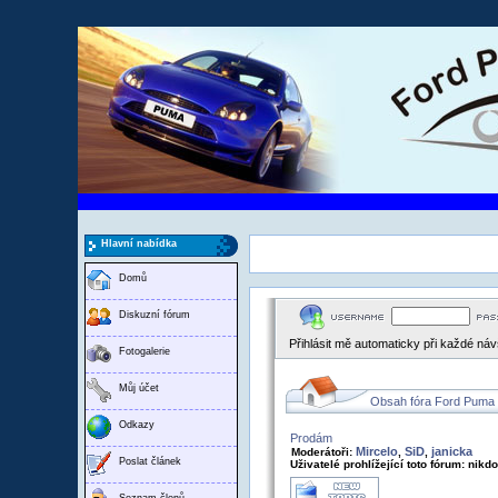
Hlavní nabídka
Domů
Diskuzní fórum
Přihlásit mě automaticky při každé ná
Fotogalerie
Můj účet
Obsah fóra Ford Puma
Odkazy
Prodám
Mircelo
SiD
janicka
Moderátoři:
,
,
Poslat článek
Uživatelé prohlížející toto fórum: nikd
Seznam členů