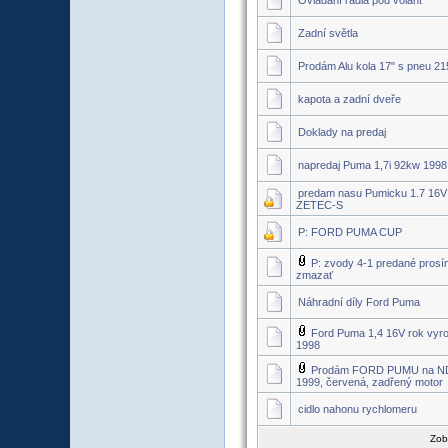
Ovládání rádia pod volant
Zadní světla
Prodám Alu kola 17" s pneu 21
kapota a zadní dveře
Doklady na predaj
napredaj Puma 1,7i 92kw 1998
predam nasu Pumicku 1.7 16V
ZETEC-S
P: FORD PUMA CUP
P: zvody 4-1 predané prosí
zmazať
Náhradní díly Ford Puma
Ford Puma 1,4 16V rok vyr
1998
Prodám FORD PUMU na ND 
1999, červená, zadřený motor
cidlo nahonu rychlomeru
Zob