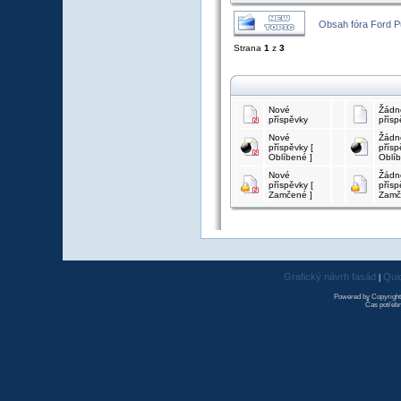
Obsah fóra Ford 
Strana
1
z
3
Nové
Žádn
příspěvky
přísp
Nové
Žádn
příspěvky [
přísp
Oblíbené ]
Oblíb
Nové
Žádn
příspěvky [
přísp
Zamčené ]
Zamč
Grafický návrh fasád
Qui
|
Powered by Copyrigh
Čas potřebn