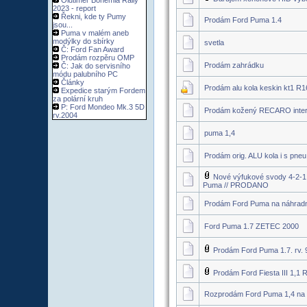
Oldtimer Bohemia Rally
2023 - report
Řekni, kde ty Pumy
Prodám Ford Puma 1.4
jsou...
Puma v malém aneb
modýlky do sbírky
svetla
Č: Ford Fan Award
Prodám rozpěru OMP
Prodám zahrádku
Č: Jak do servisního
módu palubního PC
Články
Prodám alu kola keskin kt1 R1
Expedice starým Fordem
za polární kruh
P: Ford Mondeo Mk.3 5D
Prodám kožený RECARO inter
rv.2004
puma 1,4
Prodám orig. ALU kola i s pneu
Nové výfukové svody 4-2-1
Puma // PRODANO
Prodám Ford Puma na náhradní
Ford Puma 1.7 ZETEC 2000
Prodám Ford Puma 1.7. rv. 
Prodám Ford Fiesta III 1,1 
Rozprodám Ford Puma 1,4 na