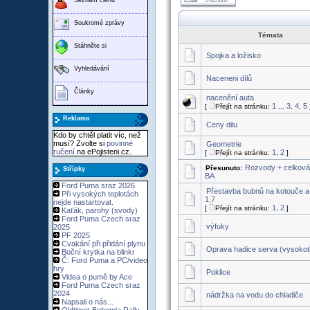
Soukromé zprávy
Témata
Stáhněte si
Spojka a ložisko
Vyhledávání
Naceneni dílů
Články
nacenění auta
1
3
4
5
[
Přejít na stránku:
...
,
,
Reklama
Ceny dilu
Kdo by chtěl platit víc, než
musí? Zvolte si
povinné
Geometrie
ručení
na ePojisteni.cz.
1
2
[
Přejít na stránku:
,
]
Rozvody + celková 
Přesunuto:
Střípky
BA
Ford Puma sraz 2026
Přestavba bubnů na kotouče a
Při vysokých teplotách
1,7
nejde nastartovat.
1
2
[
Přejít na stránku:
,
]
Kaťák, parohy (svody)
Ford Puma Czech sraz
výfuky
2025
PF 2025
Cvakání při přidání plynu
Oprava hadice serva (vysokot
Boční krytka na blinkr
Č: Ford Puma a PC/video
hry
Poklice
Videa o pumě by Ace
Ford Puma Czech sraz
2024
nádržka na vodu do chladiče
Napsali o nás...