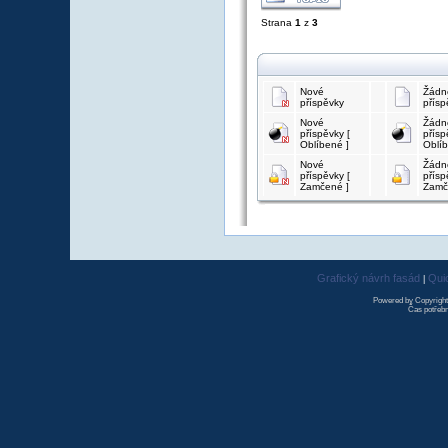
Strana
1
z
3
Nové
Žádn
příspěvky
přísp
Nové
Žádn
příspěvky [
přísp
Oblíbené ]
Oblíb
Nové
Žádn
příspěvky [
přísp
Zamčené ]
Zamč
Grafický návrh fasád
Qui
|
Powered by Copyrigh
Čas potřebn