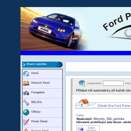
Hlavní nabídka
Domů
Diskuzní fórum
Přihlásit mě automaticky při každé ná
Fotogalerie
Můj účet
Obsah fóra Ford Puma
Odkazy
Ceny
Mircelo
SiD
janicka
Moderátoři:
,
,
Poslat článek
Uživatelé prohlížející toto fórum: nikd
Seznam členů