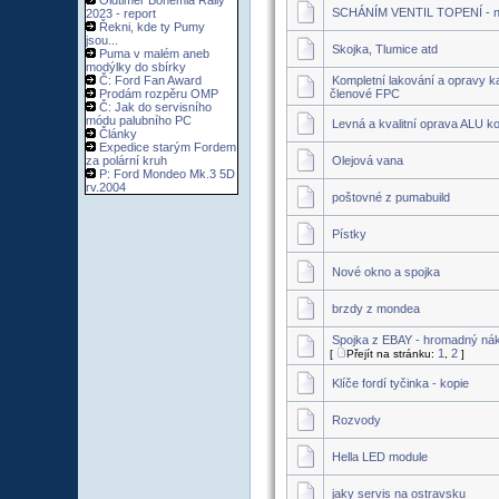
Oldtimer Bohemia Rally
SCHÁNÍM VENTIL TOPENÍ - n
2023 - report
Řekni, kde ty Pumy
jsou...
Skojka, Tlumice atd
Puma v malém aneb
modýlky do sbírky
Č: Ford Fan Award
Kompletní lakování a opravy k
Prodám rozpěru OMP
členové FPC
Č: Jak do servisního
módu palubního PC
Levná a kvalitní oprava ALU ko
Články
Expedice starým Fordem
za polární kruh
Olejová vana
P: Ford Mondeo Mk.3 5D
rv.2004
poštovné z pumabuild
Pístky
Nové okno a spojka
brzdy z mondea
Spojka z EBAY - hromadný ná
1
2
[
Přejít na stránku:
,
]
Klíče fordí tyčinka - kopie
Rozvody
Hella LED module
jaky servis na ostravsku