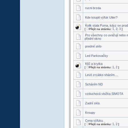
rucni brzda
Kde koupit výfuk Ulter?
Kolik stala Puma, kdyz se pro
1
2
3
[
Přejít na stránku:
,
,
]
Pro všechny co uvažují nebo 
přední okno
predné sklo
Led Parkovačky
Klíč a krytka
1
2
[
Přejít na stránku:
,
]
Levé zrcátko sháním....
Scháním ND
vzduchová vložka SIMOTA
Zadní sklo
Kroupy
Cena výfuku
1
2
[
Přejít na stránku:
,
]