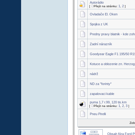
Autorádio
1
2
[
Přejít na stránku:
,
]
Ovladače El. Oken
Spojka z UK
Predny pravy blatnik - kde zoh
Zadní nárazník
Goodyear Eagle F1 195/50 R1
Kotuce a oblozenie zn. Herzog
nádrž
ND za "forinty"
zapalovaci kable
puma 1,7 r.99, 120 tis.km
1
2
3
[
Přejít na stránku:
,
,
]
Pneu Pirelli
Zob
Obsah fóra Ford 