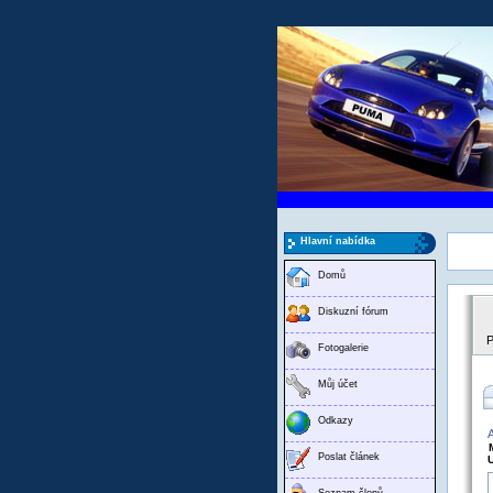
Hlavní nabídka
Domů
Diskuzní fórum
P
Fotogalerie
Můj účet
Odkazy
Poslat článek
U
Seznam členů