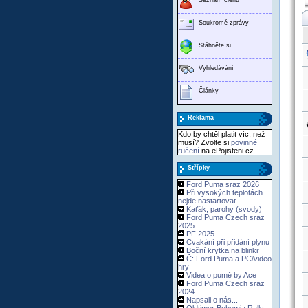
Soukromé zprávy
Stáhněte si
Vyhledávání
Články
Reklama
Kdo by chtěl platit víc, než
musí? Zvolte si
povinné
ručení
na ePojisteni.cz.
Střípky
Ford Puma sraz 2026
Při vysokých teplotách
nejde nastartovat.
Kaťák, parohy (svody)
Ford Puma Czech sraz
2025
PF 2025
Cvakání při přidání plynu
Boční krytka na blinkr
Č: Ford Puma a PC/video
hry
Videa o pumě by Ace
Ford Puma Czech sraz
2024
Napsali o nás...