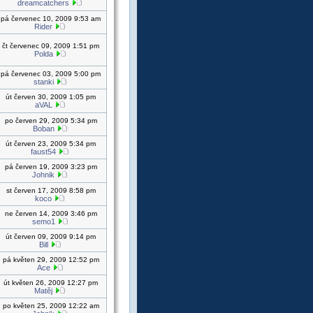
dreamcatchers
pá červenec 10, 2009 9:53 am
Rider
čt červenec 09, 2009 1:51 pm
Polda
pá červenec 03, 2009 5:00 pm
stanki
út červen 30, 2009 1:05 pm
aVAL
po červen 29, 2009 5:34 pm
Boban
út červen 23, 2009 5:34 pm
faust54
pá červen 19, 2009 3:23 pm
Johnik
st červen 17, 2009 8:58 pm
koco
ne červen 14, 2009 3:46 pm
semo1
út červen 09, 2009 9:14 pm
Bill
pá květen 29, 2009 12:52 pm
Ace
út květen 26, 2009 12:27 pm
Matěj
po květen 25, 2009 12:22 am