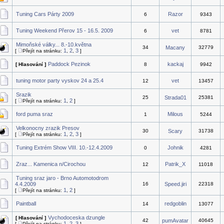
Tuning Cars Párty 2009
Razor
6
9343
Tuning Weekend Přerov 15 - 16.5. 2009
vet
6
8781
Mimoňské války... 8.-10.května
34
Macany
32779
1
2
3
[
Přejít na stránku:
,
,
]
Paddock Pezinok
kackaj
[ Hlasování ]
8
9942
tuning motor party vyskov 24 a 25.4
vet
12
13457
Srazik
25
Strada01
25381
1
2
[
Přejít na stránku:
,
]
ford puma sraz
Milous
1
5244
Velkonocny zrazik Presov
30
Scary
31738
1
2
3
[
Přejít na stránku:
,
,
]
Tuning Extrém Show VIII. 10.-12.4.2009
Johnik
0
4281
Zraz... Kamenica n/Cirochou
Patrik_X
12
11018
Tuning sraz jaro - Brno Automotodrom
4.4.2009
16
Speed.jiri
22318
1
2
[
Přejít na stránku:
,
]
Paintball
redgoblin
14
13077
Vychodoceska dzungle
[ Hlasování ]
42
pumAvatar
40645
1
2
3
[
Přejít na stránku:
,
,
]