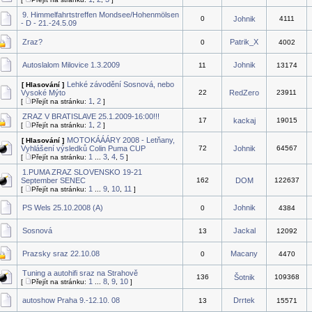
9. Himmelfahrtstreffen Mondsee/Hohenmölsen
0
Johnik
4111
- D - 21.-24.5.09
Zraz?
Patrik_X
0
4002
Autoslalom Milovice 1.3.2009
Johnik
11
13174
Lehké závodění Sosnová, nebo
[ Hlasování ]
Vysoké Mýto
22
RedZero
23911
1
2
[
Přejít na stránku:
,
]
ZRAZ V BRATISLAVE 25.1.2009-16:00!!!
17
kackaj
19015
1
2
[
Přejít na stránku:
,
]
MOTOKÁÁÁRY 2008 - Letňany,
[ Hlasování ]
Vyhlášení výsledků Colin Puma CUP
72
Johnik
64567
1
3
4
5
[
Přejít na stránku:
...
,
,
]
1.PUMA ZRAZ SLOVENSKO 19-21
September SENEC
162
DOM
122637
1
9
10
11
[
Přejít na stránku:
...
,
,
]
PS Wels 25.10.2008 (A)
Johnik
0
4384
Sosnová
Jackal
13
12092
Prazsky sraz 22.10.08
Macany
0
4470
Tuning a autohifi sraz na Strahově
136
Šotnik
109368
1
8
9
10
[
Přejít na stránku:
...
,
,
]
autoshow Praha 9.-12.10. 08
Drrtek
13
15571