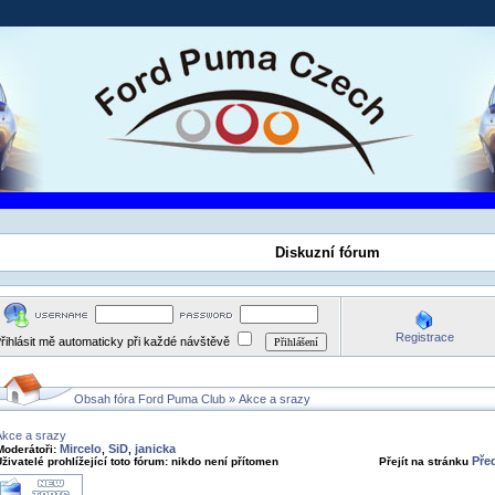
Diskuzní fórum
Registrace
řihlásit mě automaticky při každé návštěvě
Obsah fóra Ford Puma Club
»
Akce a srazy
Akce a srazy
Mircelo
SiD
janicka
Moderátoři:
,
,
Pře
živatelé prohlížející toto fórum: nikdo není přítomen
Přejít na stránku