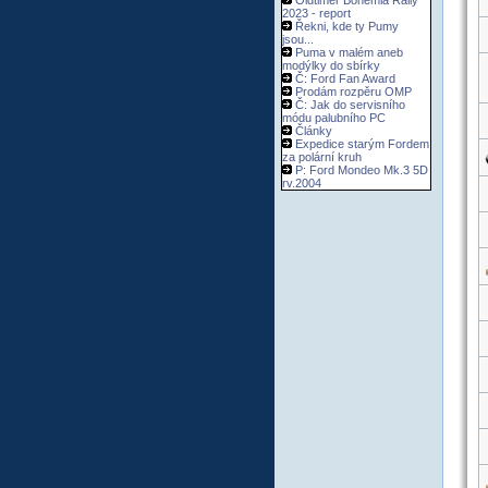
Oldtimer Bohemia Rally
2023 - report
Řekni, kde ty Pumy
jsou...
Puma v malém aneb
modýlky do sbírky
Č: Ford Fan Award
Prodám rozpěru OMP
Č: Jak do servisního
módu palubního PC
Články
Expedice starým Fordem
za polární kruh
P: Ford Mondeo Mk.3 5D
rv.2004