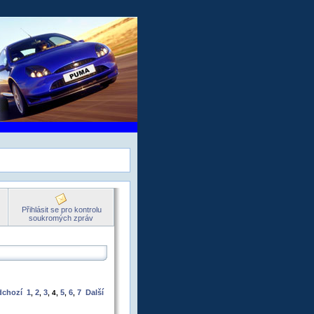
Přihlásit se pro kontrolu
soukromých zpráv
dchozí
1
2
3
5
6
7
Další
,
,
,
4
,
,
,