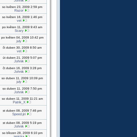
Johnik
so květen 23, 2009 2:59 pm
Razor
so květen 16, 2009 1:46 pm
vet
po květen 11, 2009 9:43 am
Scary
po květen 04, 2009 10:42 pm
july
čt duben 30, 2009 8:50 am
vet
út duben 21, 2009 5:07 pm
Johnik
čt duben 16, 2009 3:28 pm
Johnik
so duben 11, 2009 10:09 pm
july
so duben 11, 2009 7:50 pm
Johnik
so duben 11, 2009 11:21 am
Patrik_X
st duben 08, 2009 7:46 pm
Speed.jiri
st duben 08, 2009 5:19 pm
Johnik
so březen 28, 2009 6:10 pm
janicka