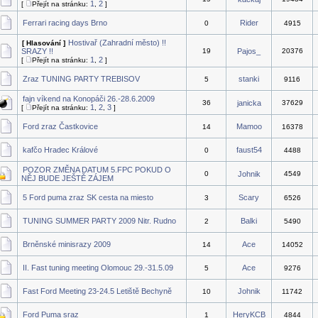
1
2
[
Přejít na stránku:
,
]
Ferrari racing days Brno
Rider
0
4915
Hostivař (Zahradní město) !!
[ Hlasování ]
SRAZY !!
19
Pajos_
20376
1
2
[
Přejít na stránku:
,
]
Zraz TUNING PARTY TREBISOV
stanki
5
9116
fajn víkend na Konopáči 26.-28.6.2009
36
janicka
37629
1
2
3
[
Přejít na stránku:
,
,
]
Ford zraz Častkovice
Mamoo
14
16378
kafčo Hradec Králové
faust54
0
4488
POZOR ZMĚNA DATUM 5.FPC POKUD O
0
Johnik
4549
NĚJ BUDE JEŠTĚ ZÁJEM
5 Ford puma zraz SK cesta na miesto
Scary
3
6526
TUNING SUMMER PARTY 2009 Nitr. Rudno
Balki
2
5490
Brněnské minisrazy 2009
Ace
14
14052
II. Fast tuning meeting Olomouc 29.-31.5.09
Ace
5
9276
Fast Ford Meeting 23-24.5 Letiště Bechyně
Johnik
10
11742
Ford Puma sraz
HeryKCB
1
4844