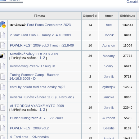
Označit
Témata
Odpovědi
Autor
Shlédnuto
Ford Puma Czech sraz 2023
Ace
Oznámení:
14
134541
2.Sraz Ford Clubu - Hamry 2.-4.10.2009
Johnik
8
9981
POWER FEST 2009 vol.3 Trenčín 22.8-09
Auranoir
10
11064
Mimoňské války 21.8-23.8.2009
26
Macany
27738
1
2
[
Přejít na stránku:
,
]
minimeeting Presov 17 august
Scary
2
6621
Tuning Summer Camp - Bautzen
2
Johnik
5713
14.-16.8.2009 - D
chtel by nekdo mini sraz cesky raj??
cyberjak
13
14537
minisraz Kunětická hora 11.8. (u Parbudic)
janicka
7
8864
AUTODROM VYSOKÉ MÝTO 2009
19
Johnik
22945
1
2
[
Přejít na stránku:
,
]
Hubice tuning zraz 31.7. - 2.8.2009
Auranoir
2
5520
POWER FEST 2009 vol.2
Beastie
6
8139
4. Ford sraz - Krivonoska
15
kackaj
19434