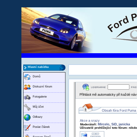
Hlavní nabídka
Domů
Diskuzní fórum
Přihlásit mě automaticky při každé ná
Fotogalerie
Můj účet
Obsah fóra Ford Puma
Odkazy
Akce a srazy
Mircelo
SiD
janicka
Moderátoři:
,
,
Poslat článek
Uživatelé prohlížející toto fórum: nikd
Seznam členů