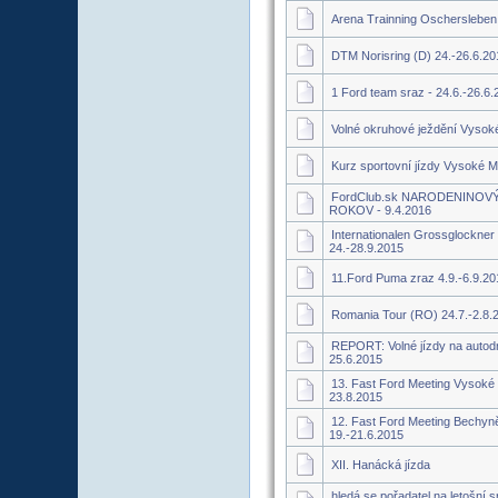
Arena Trainning Oschersleben
DTM Norisring (D) 24.-26.6.20
1 Ford team sraz - 24.6.-26.6.
Volné okruhové ježdění Vysok
Kurz sportovní jízdy Vysoké M
FordClub.sk NARODENINOVÝ
ROKOV - 9.4.2016
Internationalen Grossglockner
24.-28.9.2015
11.Ford Puma zraz 4.9.-6.9.20
Romania Tour (RO) 24.7.-2.8.
REPORT: Volné jízdy na auto
25.6.2015
13. Fast Ford Meeting Vysoké 
23.8.2015
12. Fast Ford Meeting Bechyn
19.-21.6.2015
XII. Hanácká jízda
hledá se pořadatel na letošní sr