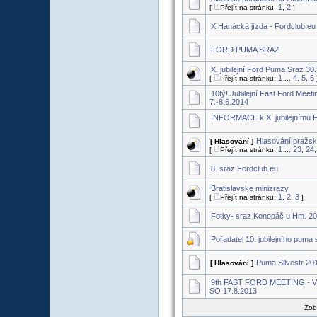
1
2
[
Přejít na stránku:
,
]
X.Hanácká jízda - Fordclub.eu
FORD PUMA SRAZ
X. jubilejní Ford Puma Sraz 30
1
4
5
6
[
Přejít na stránku:
...
,
,
10tý! Jubilejní Fast Ford Meet
7.-8.6.2014
INFORMACE k X. jubilejnímu 
Hlasování pražsk
[ Hlasování ]
1
23
24
[
Přejít na stránku:
...
,
8. sraz Fordclub.eu
Bratislavske minizrazy
1
2
3
[
Přejít na stránku:
,
,
]
Fotky- sraz Konopáč u Hm. 2
Pořadatel 10. jubilejního puma
Puma Silvestr 20
[ Hlasování ]
9th FAST FORD MEETING -
SO 17.8.2013
Zob