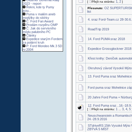
Oldtimer Bohemia Rally
1
2
[
Přejít na stránku:
,
]
2023 - report
Řekni, kde ty Pumy
OZ SUPERTURISM
Přesunuto:
jsou...
list
Puma v malém aneb
modýlky do sbírky
4. sraz Ford-Team.cz 28-30.6
Č: Ford Fan Award
Prodám rozpěru OMP
Č: Jak do servisního
RoadTrip 2019
módu palubního PC
Články
Expedice starým Fordem
14. Ford PUMA sraz 2018
za polární kruh
P: Ford Mondeo Mk.3 5D
Expedice Grossglockner 2018
rv.2004
Křest knihy: Deníček automobi
Okruhový závod Vysoké Mýto 
13. Ford Puma sraz Mohelnice 
Ford puma sraz Mohelnice záp
20 Jahre Ford Puma + Nürburg
12. Ford Puma sraz...16.-18.9
1
3
4
5
[
Přejít na stránku:
...
,
,
Neuschwanstein a Romantisch
24.-28.9.2016
STdriveRS 15th Vysoké Mýto V
ZBÝVÁ 5 MÍST