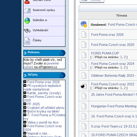
Soukromé zprávy
Témata
Stáhněte si
Ford Puma Czech 
Oznámení:
Vyhledávání
Ford Puma sraz 2026
Články
Ford Puma Czech sraz 2025
Reklama
FORD PUMA CUP
1
2
[
Přejít na stránku:
,
]
Kdo by chtěl platit víc, než
musí? Zvolte si
povinné
Ford Puma Czech sraz 2024
ručení
na ePojisteni.cz.
1
2
[
Přejít na stránku:
,
]
Střípky
Oldtimer Bohemia Rally 2023 - 
Ford Puma sraz 2026
Ford Puma Czech sraz 2022
Při vysokých teplotách
1
2
[
Přejít na stránku:
,
]
nejde nastartovat.
Kaťák, parohy (svody)
25 Jahre Ford Puma Ahrdorf / 
Ford Puma Czech sraz
2025
PF 2025
Hungarian Ford Puma Meeting
Cvakání při přidání plynu
Boční krytka na blinkr
Č: Ford Puma a PC/video
16. Ford Puma Czech sraz k 1
hry
Videa o pumě by Ace
Ford Puma Czech sraz
5.sraz Ford-Team.cz 19-21.6.
2024
Napsali o nás...
15.FORD PUMA CZECH SRAZ