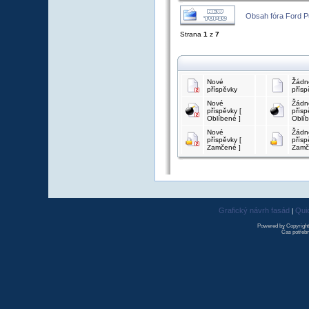
Obsah fóra Ford 
Strana
1
z
7
Nové
Žádn
příspěvky
přísp
Nové
Žádn
příspěvky [
přísp
Oblíbené ]
Oblíb
Nové
Žádn
příspěvky [
přísp
Zamčené ]
Zamč
Grafický návrh fasád
Qui
|
Powered by Copyrigh
Čas potřebn