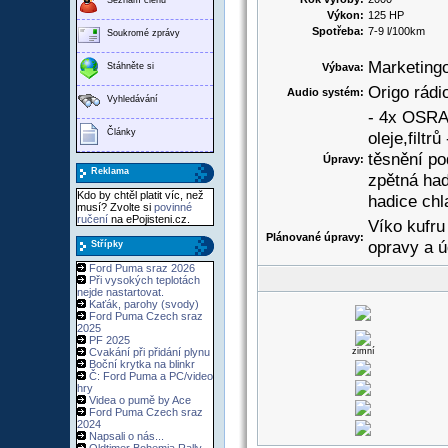
Výkon:
125 HP
Spotřeba:
7-9 l/100km
Soukromé zprávy
Marketing
Stáhněte si
Výbava:
Origo rádi
Audio systém:
Vyhledávání
- 4x OSRA
Články
oleje,filt
těsnění po
Úpravy:
Reklama
zpětná hadi
Kdo by chtěl platit víc, než
hadice chl
musí? Zvolte si
povinné
ručení
na ePojisteni.cz.
Víko kufru
Plánované úpravy:
opravy a ú
Střípky
Ford Puma sraz 2026
Při vysokých teplotách
nejde nastartovat.
Kaťák, parohy (svody)
Ford Puma Czech sraz
2025
PF 2025
Cvakání při přidání plynu
zimní
Boční krytka na blinkr
Č: Ford Puma a PC/video
hry
Videa o pumě by Ace
Ford Puma Czech sraz
2024
Napsali o nás...