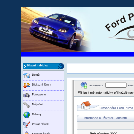
Hlavní nabídka
Domů
Diskuzní fórum
Přihlásit mě automaticky při každé ná
Fotogalerie
Můj účet
Obsah fóra Ford Puma
Odkazy
Informace o uživateli - absinth
Poslat článek
Rok výroby:
2000
Seznam členů