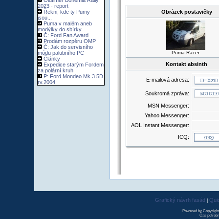
Oldtimer Bohemia Rally
2023 - report
Řekni, kde ty Pumy
Obrázek postavičky
jsou...
Puma v malém aneb
modýlky do sbírky
Č: Ford Fan Award
Prodám rozpěru OMP
Č: Jak do servisního
módu palubního PC
Puma Racer
Články
Kontakt absinth
Expedice starým Fordem
za polární kruh
P: Ford Mondeo Mk.3 5D
E-mailová adresa:
rv.2004
Soukromá zpráva:
MSN Messenger:
Yahoo Messenger:
AOL Instant Messenger:
ICQ:
Grafický návrh fasád
Qui
|
Powered by Copyrigh
Čas potřebn