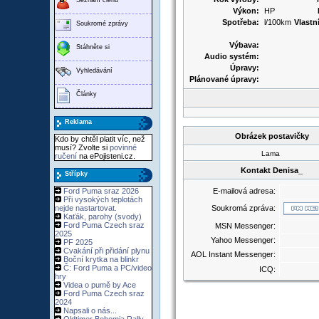
Výkon:
HP
Spotřeba:
l/100km
Vlastn
Soukromé zprávy
Výbava:
Stáhněte si
Audio systém:
Úpravy:
Vyhledávání
Plánované úpravy:
Články
Reklama
Obrázek postavičky
Kdo by chtěl platit víc, než
musí? Zvolte si
povinné
Lama
ručení
na ePojisteni.cz.
Kontakt Denisa_
Střípky
Ford Puma sraz 2026
E-mailová adresa:
Při vysokých teplotách
nejde nastartovat.
Soukromá zpráva:
Kaťák, parohy (svody)
Ford Puma Czech sraz
MSN Messenger:
2025
Yahoo Messenger:
PF 2025
Cvakání při přidání plynu
AOL Instant Messenger:
Boční krytka na blinkr
Č: Ford Puma a PC/video
ICQ:
hry
Videa o pumě by Ace
Ford Puma Czech sraz
2024
Napsali o nás...