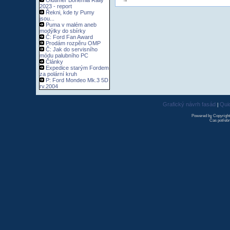
Oldtimer Bohemia Rally
2023 - report
Řekni, kde ty Pumy
jsou...
Puma v malém aneb
modýlky do sbírky
Č: Ford Fan Award
Prodám rozpěru OMP
Č: Jak do servisního
módu palubního PC
Články
Expedice starým Fordem
za polární kruh
P: Ford Mondeo Mk.3 5D
rv.2004
Grafický návrh fasád
Qui
|
Powered by Copyrigh
Čas potřebn