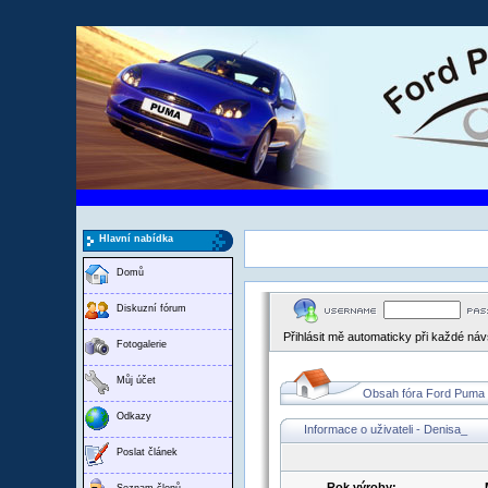
Hlavní nabídka
Domů
Diskuzní fórum
Přihlásit mě automaticky při každé ná
Fotogalerie
Můj účet
Obsah fóra Ford Puma
Odkazy
Informace o uživateli - Denisa_
Poslat článek
Rok výroby:
Seznam členů