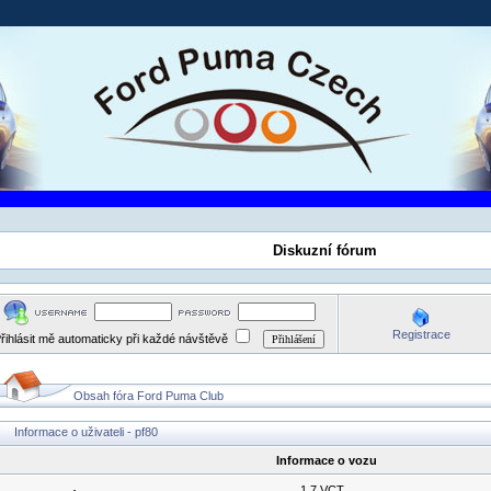
Diskuzní fórum
Registrace
řihlásit mě automaticky při každé návštěvě
Obsah fóra Ford Puma Club
Informace o uživateli - pf80
Informace o vozu
1.7 VCT