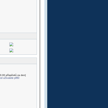
 0.00 příspěvků za den]
d uživatele pf80