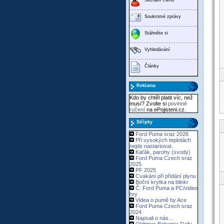
Soukromé zprávy
Stáhněte si
Vyhledávání
Články
Reklama
Kdo by chtěl platit víc, než
musí? Zvolte si
povinné
ručení
na ePojisteni.cz.
Střípky
Ford Puma sraz 2026
Při vysokých teplotách
nejde nastartovat.
Kaťák, parohy (svody)
Ford Puma Czech sraz
2025
PF 2025
Cvakání při přidání plynu
Boční krytka na blinkr
Č: Ford Puma a PC/video
hry
Videa o pumě by Ace
Ford Puma Czech sraz
2024
Napsali o nás...