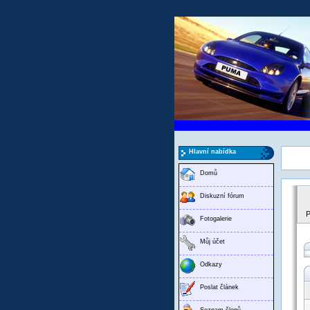
Hlavní nabídka
Domů
Diskuzní fórum
P
Fotogalerie
Můj účet
Odkazy
Poslat článek
Seznam členů