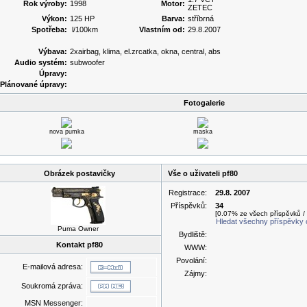
Rok výroby:
1998
Motor:
ZETEC
Výkon:
125 HP
Barva:
stříbrná
Spotřeba:
l/100km
Vlastním od:
29.8.2007
Výbava:
2xairbag, klima, el.zrcatka, okna, central, abs
Audio systém:
subwoofer
Úpravy:
Plánované úpravy:
Fotogalerie
nova pumka
maska
Obrázek postavičky
Vše o uživateli pf80
Registrace:
29.8. 2007
Příspěvků:
34
[0.07% ze všech příspěvků /
Hledat všechny příspěvky o
Puma Owner
Bydliště:
Kontakt pf80
WWW:
Povolání:
E-mailová adresa:
Zájmy:
Soukromá zpráva:
MSN Messenger: