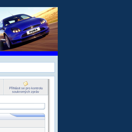
Přihlásit se pro kontrolu
soukromých zpráv