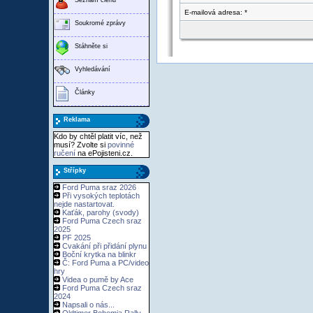
E-mailová adresa: *
Soukromé zprávy
Stáhněte si
Vyhledávání
Články
Reklama
Kdo by chtěl platit víc, než
musí? Zvolte si
povinné
ručení
na ePojisteni.cz.
Střípky
Ford Puma sraz 2026
Při vysokých teplotách
nejde nastartovat.
Kaťák, parohy (svody)
Ford Puma Czech sraz
2025
PF 2025
Cvakání při přidání plynu
Boční krytka na blinkr
Č: Ford Puma a PC/video
hry
Videa o pumě by Ace
Ford Puma Czech sraz
2024
Napsali o nás...