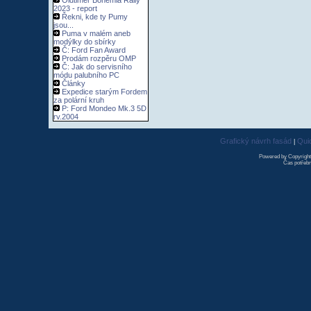
Oldtimer Bohemia Rally
2023 - report
Řekni, kde ty Pumy
jsou...
Puma v malém aneb
modýlky do sbírky
Č: Ford Fan Award
Prodám rozpěru OMP
Č: Jak do servisního
módu palubního PC
Články
Expedice starým Fordem
za polární kruh
P: Ford Mondeo Mk.3 5D
rv.2004
Grafický návrh fasád
Qui
|
Powered by Copyrigh
Čas potřebn