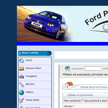
Hlavní nabídka
Domů
Diskuzní fórum
Přihlásit mě automaticky při každé ná
Fotogalerie
Můj účet
Obsah fóra Ford Puma
Odkazy
Zašlete mi nové heslo
Poslat článek
Pole označená "*" jsou povinná a musí
Uživatel: *
Seznam členů