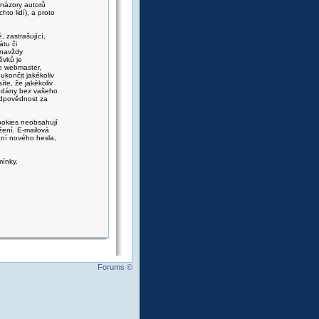
 názory autorů
to lidí), a proto
 zastrašující,
átu či
 navždy
ěvků je
e webmaster,
ukončit jakékoliv
íte, že jakékoliv
ředány bez vašeho
zodpovědnost za
ookies neobsahují
ížení. E-mailová
ání nového hesla,
mínky.
Forums ©