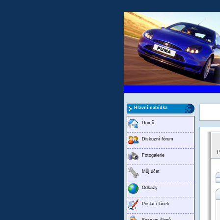
Hlavní nabídka
Domů
Diskuzní fórum
P
Fotogalerie
Můj účet
Odkazy
Poslat článek
Seznam členů