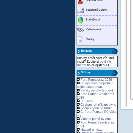
Soukromé zprávy
Stáhněte si
Vyhledávání
Články
Reklama
Kdo by chtěl platit víc, než
musí? Zvolte si
povinné
ručení
na ePojisteni.cz.
Střípky
Ford Puma sraz 2026
Při vysokých teplotách
nejde nastartovat.
Kaťák, parohy (svody)
Ford Puma Czech sraz
2025
PF 2025
Cvakání při přidání plynu
Boční krytka na blinkr
Č: Ford Puma a PC/video
hry
Videa o pumě by Ace
Ford Puma Czech sraz
2024
Napsali o nás...