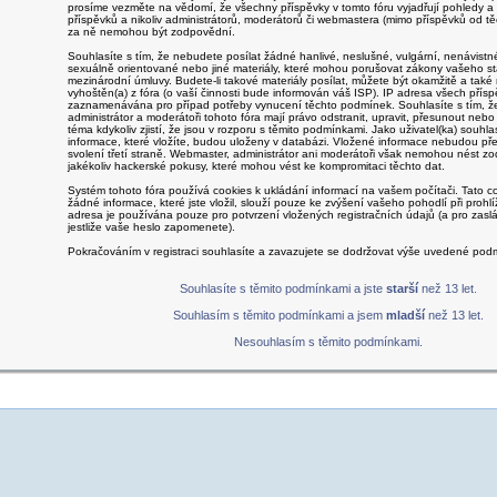
prosíme vezměte na vědomí, že všechny příspěvky v tomto fóru vyjadřují pohledy a
příspěvků a nikoliv administrátorů, moderátorů či webmastera (mimo příspěvků od těch
za ně nemohou být zodpovědní.
Souhlasíte s tím, že nebudete posílat žádné hanlivé, neslušné, vulgární, nenávistné,
sexuálně orientované nebo jiné materiály, které mohou porušovat zákony vašeho st
mezinárodní úmluvy. Budete-li takové materiály posílat, můžete být okamžitě a také
vyhoštěn(a) z fóra (o vaší činnosti bude informován váš ISP). IP adresa všech přísp
zaznamenávána pro případ potřeby vynucení těchto podmínek. Souhlasíte s tím, ž
administrátor a moderátoři tohoto fóra mají právo odstranit, upravit, přesunout nebo 
téma kdykoliv zjistí, že jsou v rozporu s těmito podmínkami. Jako uživatel(ka) souhlas
informace, které vložíte, budou uloženy v databázi. Vložené informace nebudou p
svolení třetí straně. Webmaster, administrátor ani moderátoři však nemohou nést 
jakékoliv hackerské pokusy, které mohou vést ke kompromitaci těchto dat.
Systém tohoto fóra používá cookies k ukládání informací na vašem počítači. Tato c
žádné informace, které jste vložil, slouží pouze ke zvýšení vašeho pohodlí při prohl
adresa je používána pouze pro potvrzení vložených registračních údajů (a pro zasl
jestliže vaše heslo zapomenete).
Pokračováním v registraci souhlasíte a zavazujete se dodržovat výše uvedené pod
Souhlasíte s těmito podmínkami a jste
starší
než 13 let.
Souhlasím s těmito podmínkami a jsem
mladší
než 13 let.
Nesouhlasím s těmito podmínkami.