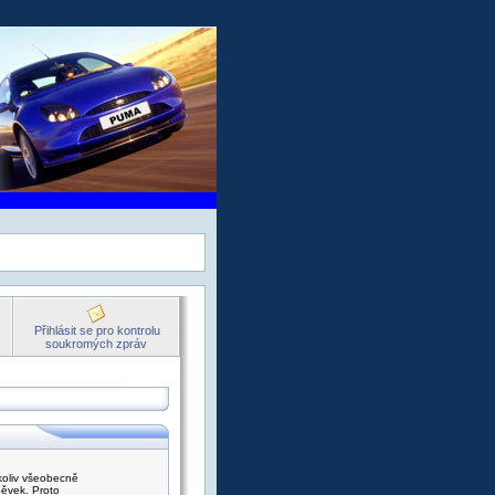
Přihlásit se pro kontrolu
soukromých zpráv
ýkoliv všeobecně
pěvek. Proto