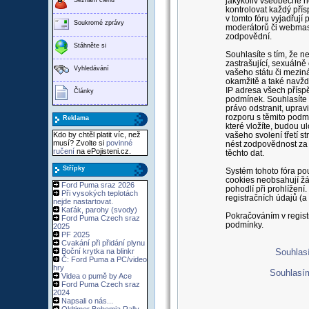
jakýkoliv všeobecně n
kontrolovat každý pří
v tomto fóru vyjadřují
Soukromé zprávy
moderátorů či webmast
zodpovědní.
Stáhněte si
Souhlasíte s tím, že n
zastrašující, sexuáln
Vyhledávání
vašeho státu či meziná
okamžitě a také navždy
IP adresa všech přísp
Články
podmínek. Souhlasíte s
právo odstranit, upravi
rozporu s těmito podmí
Reklama
které vložíte, budou 
Kdo by chtěl platit víc, než
vašeho svolení třetí 
musí? Zvolte si
povinné
nést zodpovědnost za 
ručení
na ePojisteni.cz.
těchto dat.
Střípky
Systém tohoto fóra pou
cookies neobsahují žád
Ford Puma sraz 2026
pohodlí při prohlížen
Při vysokých teplotách
registračních údajů (a
nejde nastartovat.
Kaťák, parohy (svody)
Pokračováním v regist
Ford Puma Czech sraz
podmínky.
2025
PF 2025
Cvakání při přidání plynu
Boční krytka na blinkr
Souhlasí
Č: Ford Puma a PC/video
hry
Souhlasí
Videa o pumě by Ace
Ford Puma Czech sraz
2024
Napsali o nás...