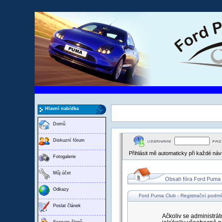
Hlavní nabídka
Domů
Diskuzní fórum
Přihlásit mě automaticky při každé ná
Fotogalerie
Můj účet
Obsah fóra Ford Puma
Odkazy
Ford Puma Club - Registrační podm
Poslat článek
Ačkoliv se administrát
Seznam členů