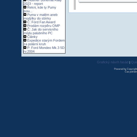
Oldtimer Bohemia Rally
2023 - report
Řekni, kde ty Pumy
jsou...
Puma v malém aneb
modýlky do sbírky
Č: Ford Fan Award
Prodám rozpěru OMP
Č: Jak do servisního
módu palubního PC
Články
Expedice starým Fordem
za polární kruh
P: Ford Mondeo Mk.3 5D
rv.2004
Grafický návrh fasád
Qui
|
Powered by Copyrigh
Čas potřebn