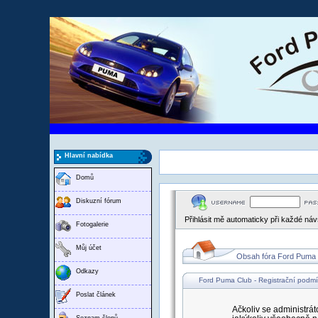
Hlavní nabídka
Domů
Diskuzní fórum
Přihlásit mě automaticky při každé ná
Fotogalerie
Můj účet
Obsah fóra Ford Puma
Odkazy
Ford Puma Club - Registrační podm
Poslat článek
Ačkoliv se administrát
Seznam členů