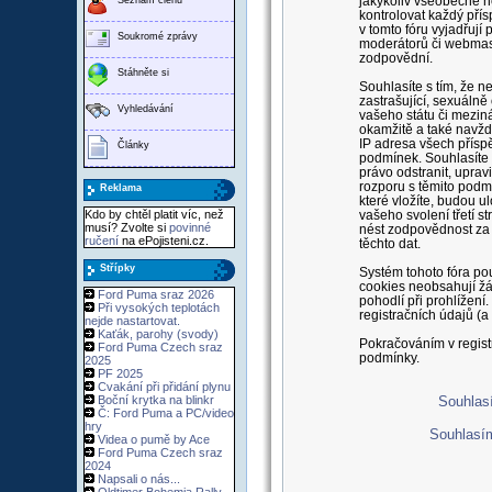
jakýkoliv všeobecně n
kontrolovat každý pří
v tomto fóru vyjadřují
Soukromé zprávy
moderátorů či webmast
zodpovědní.
Stáhněte si
Souhlasíte s tím, že n
zastrašující, sexuáln
Vyhledávání
vašeho státu či meziná
okamžitě a také navždy
IP adresa všech přísp
Články
podmínek. Souhlasíte s
právo odstranit, upravi
rozporu s těmito podmí
Reklama
které vložíte, budou 
Kdo by chtěl platit víc, než
vašeho svolení třetí 
musí? Zvolte si
povinné
nést zodpovědnost za 
ručení
na ePojisteni.cz.
těchto dat.
Střípky
Systém tohoto fóra pou
cookies neobsahují žád
Ford Puma sraz 2026
pohodlí při prohlížen
Při vysokých teplotách
registračních údajů (a
nejde nastartovat.
Kaťák, parohy (svody)
Pokračováním v regist
Ford Puma Czech sraz
podmínky.
2025
PF 2025
Cvakání při přidání plynu
Boční krytka na blinkr
Souhlasí
Č: Ford Puma a PC/video
hry
Souhlasí
Videa o pumě by Ace
Ford Puma Czech sraz
2024
Napsali o nás...