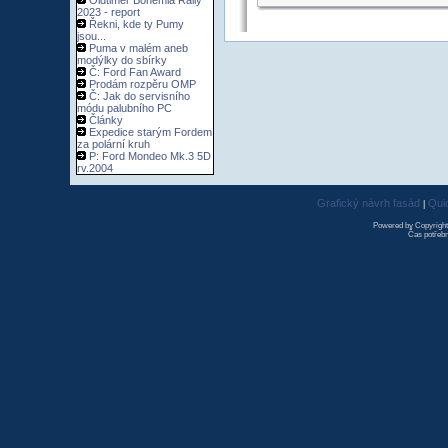
Oldtimer Bohemia Rally
2023 - report
Řekni, kde ty Pumy
jsou...
Puma v malém aneb
modýlky do sbírky
Č: Ford Fan Award
Prodám rozpěru OMP
Č: Jak do servisního
módu palubního PC
Články
Expedice starým Fordem
za polární kruh
P: Ford Mondeo Mk.3 5D
rv.2004
Grafický návrh fasád
Qui
|
Powered by Copyrigh
Čas potřebn