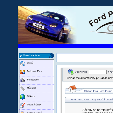
Hlavní nabídka
Domů
Diskuzní fórum
Přihlásit mě automaticky při každé ná
Fotogalerie
Můj účet
Obsah fóra Ford Puma
Odkazy
Ford Puma Club - Registrační podm
Poslat článek
Ačkoliv se administrát
Seznam členů