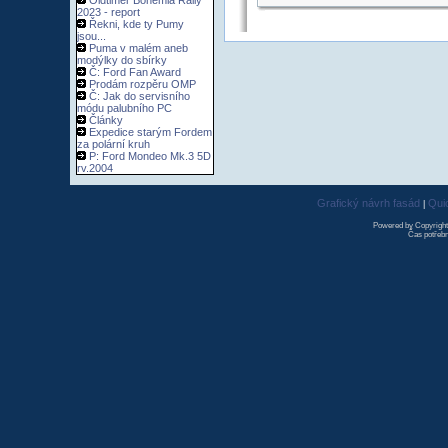
Oldtimer Bohemia Rally
2023 - report
Řekni, kde ty Pumy
jsou...
Puma v malém aneb
modýlky do sbírky
Č: Ford Fan Award
Prodám rozpěru OMP
Č: Jak do servisního
módu palubního PC
Články
Expedice starým Fordem
za polární kruh
P: Ford Mondeo Mk.3 5D
rv.2004
Grafický návrh fasád
Qui
|
Powered by Copyrigh
Čas potřebn