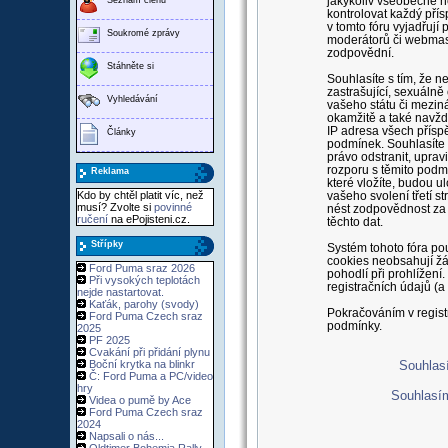
jakýkoliv všeobecně n
kontrolovat každý pří
v tomto fóru vyjadřují
Soukromé zprávy
moderátorů či webmast
zodpovědní.
Stáhněte si
Souhlasíte s tím, že n
zastrašující, sexuáln
Vyhledávání
vašeho státu či meziná
okamžitě a také navždy
IP adresa všech přísp
Články
podmínek. Souhlasíte s
právo odstranit, upravi
rozporu s těmito podmí
Reklama
které vložíte, budou 
Kdo by chtěl platit víc, než
vašeho svolení třetí 
musí? Zvolte si
povinné
nést zodpovědnost za 
ručení
na ePojisteni.cz.
těchto dat.
Střípky
Systém tohoto fóra pou
cookies neobsahují žád
Ford Puma sraz 2026
pohodlí při prohlížen
Při vysokých teplotách
registračních údajů (a
nejde nastartovat.
Kaťák, parohy (svody)
Pokračováním v regist
Ford Puma Czech sraz
podmínky.
2025
PF 2025
Cvakání při přidání plynu
Boční krytka na blinkr
Souhlasí
Č: Ford Puma a PC/video
hry
Souhlasí
Videa o pumě by Ace
Ford Puma Czech sraz
2024
Napsali o nás...