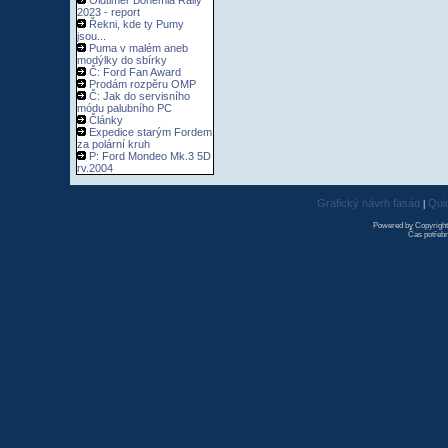
Oldtimer Bohemia Rally
2023 - report
Řekni, kde ty Pumy
jsou...
Puma v malém aneb
modýlky do sbírky
Č: Ford Fan Award
Prodám rozpěru OMP
Č: Jak do servisního
módu palubního PC
Články
Expedice starým Fordem
za polární kruh
P: Ford Mondeo Mk.3 5D
rv.2004
Grafický návrh fasád
Qui
|
Powered by Copyrigh
Čas potřebn