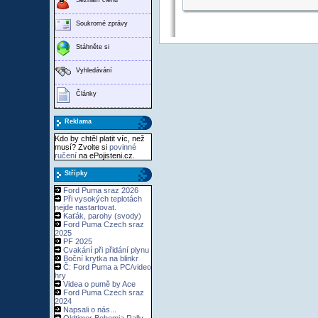
Soukromé zprávy
Stáhněte si
Vyhledávání
Články
Reklama
Kdo by chtěl platit víc, než
musí? Zvolte si
povinné
ručení
na ePojisteni.cz.
Střípky
Ford Puma sraz 2026
Při vysokých teplotách
nejde nastartovat.
Kaťák, parohy (svody)
Ford Puma Czech sraz
2025
PF 2025
Cvakání při přidání plynu
Boční krytka na blinkr
Č: Ford Puma a PC/video
hry
Videa o pumě by Ace
Ford Puma Czech sraz
2024
Napsali o nás...