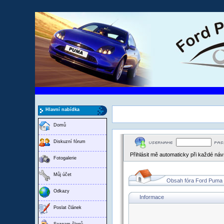
Hlavní nabídka
Domů
Diskuzní fórum
Přihlásit mě automaticky při každé ná
Fotogalerie
Můj účet
Obsah fóra Ford Puma
Odkazy
Informace
Poslat článek
Seznam členů