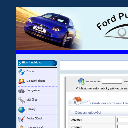
Hlavní nabídka
Domů
Diskuzní fórum
Přihlásit mě automaticky při každé n
Fotogalerie
Můj účet
Obsah fóra Ford Puma Clu
Odkazy
Odeslání odpovědi
Poslat článek
Uživatel
Předmět
Seznam členů