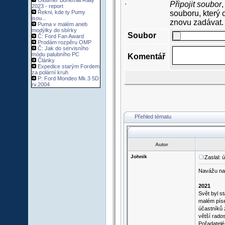
Oldtimer Bohemia Rally
Připojit soubor
,
·
2023 - report
Řekni, kde ty Pumy
souboru, který 
jsou...
znovu zadávat.
Puma v malém aneb
modýlky do sbírky
Soubor
Č: Ford Fan Award
Prodám rozpěru OMP
Č: Jak do servisního
módu palubního PC
Komentář
Články
Expedice starým Fordem
za polární kruh
P: Ford Mondeo Mk.3 5D
rv.2004
Přehled tématu