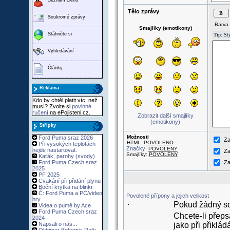
Tělo zprávy
Soukromé zprávy
Barva 
Smajlíky (emotikony)
Stáhněte si
Vyhledávání
Články
Reklama
Kdo by chtěl platit víc, než
musí? Zvolte si
povinné
ručení
na ePojisteni.cz.
Zobrazit další smajlíky
(emotikony)
Střípky
Možnosti
Ford Puma sraz 2026
Za
HTML:
POVOLENO
Při vysokých teplotách
Značky
:
POVOLENY
nejde nastartovat.
Za
Smajlíky:
POVOLENY
Kaťák, parohy (svody)
Ford Puma Czech sraz
Za
2025
PF 2025
Cvakání při přidání plynu
Boční krytka na blinkr
Č: Ford Puma a PC/video
Povolené přípony a jejich velikost
hry
Pokud žádný sou
·
Videa o pumě by Ace
Ford Puma Czech sraz
Chcete-li přeps
2024
Napsali o nás...
jako při přiklá