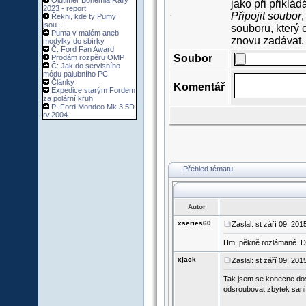
Oldtimer Bohemia Rally
jako při přiklá
2023 - report
Připojit soubor
,
Řekni, kde ty Pumy
·
jsou...
souboru, který 
Puma v malém aneb
znovu zadávat.
modýlky do sbírky
Č: Ford Fan Award
Soubor
Prodám rozpěru OMP
Č: Jak do servisního
módu palubního PC
Články
Komentář
Expedice starým Fordem
za polární kruh
P: Ford Mondeo Mk.3 5D
rv.2004
Přehled tématu