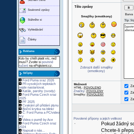
Tělo zprávy
Soukromé zprávy
Barva 
Smajlíky (emotikony)
Stáhněte si
Vyhledávání
Články
Reklama
Kdo by chtěl platit víc, než
musí? Zvolte si
povinné
ručení
na ePojisteni.cz.
Zobrazit další smajlíky
(emotikony)
Střípky
Ford Puma sraz 2026
Při vysokých teplotách
Možnosti
Za
nejde nastartovat.
HTML:
POVOLENO
Kaťák, parohy (svody)
Značky
:
POVOLENY
Za
Ford Puma Czech sraz
Smajlíky:
POVOLENY
2025
Za
PF 2025
Cvakání při přidání plynu
Boční krytka na blinkr
Č: Ford Puma a PC/video
hry
Povolené přípony a jejich velikost
Videa o pumě by Ace
Pokud žádný sou
Ford Puma Czech sraz
·
2024
Chcete-li přeps
Napsali o nás...