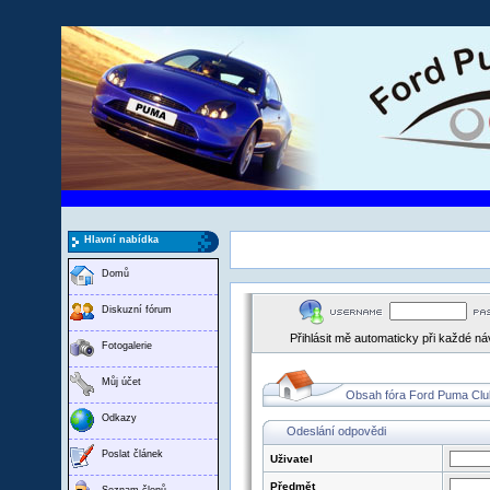
Hlavní nabídka
Domů
Diskuzní fórum
Přihlásit mě automaticky při každé n
Fotogalerie
Můj účet
Obsah fóra Ford Puma Clu
Odkazy
Odeslání odpovědi
Poslat článek
Uživatel
Předmět
Seznam členů