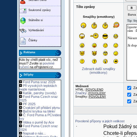
Tělo zprávy
Soukromé zprávy
Barva 
Smajlíky (emotikony)
Stáhněte si
Vyhledávání
Články
Reklama
Kdo by chtěl platit víc, než
musí? Zvolte si
povinné
ručení
na ePojisteni.cz.
Zobrazit další smajlíky
(emotikony)
Střípky
Ford Puma sraz 2026
Při vysokých teplotách
Možnosti
Za
nejde nastartovat.
HTML:
POVOLENO
Kaťák, parohy (svody)
Značky
:
POVOLENY
Za
Ford Puma Czech sraz
Smajlíky:
POVOLENY
2025
Za
PF 2025
Cvakání při přidání plynu
Boční krytka na blinkr
Č: Ford Puma a PC/video
hry
Povolené přípony a jejich velikost
Videa o pumě by Ace
Pokud žádný sou
Ford Puma Czech sraz
·
2024
Chcete-li přeps
Napsali o nás...