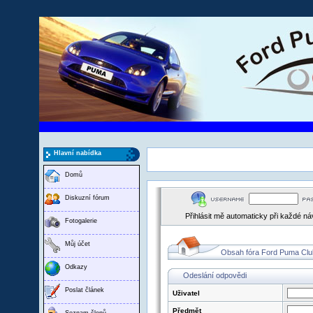
Hlavní nabídka
Domů
Diskuzní fórum
Přihlásit mě automaticky při každé n
Fotogalerie
Můj účet
Obsah fóra Ford Puma Clu
Odkazy
Odeslání odpovědi
Poslat článek
Uživatel
Předmět
Seznam členů