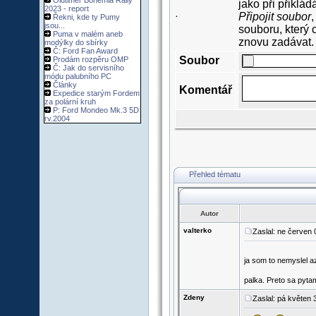
Oldtimer Bohemia Rally
jako při přiklá
2023 - report
Připojit soubor
,
Řekni, kde ty Pumy
·
jsou...
souboru, který 
Puma v malém aneb
znovu zadávat.
modýlky do sbírky
Č: Ford Fan Award
Soubor
Prodám rozpěru OMP
Č: Jak do servisního
módu palubního PC
Články
Komentář
Expedice starým Fordem
za polární kruh
P: Ford Mondeo Mk.3 5D
rv.2004
Přehled tématu