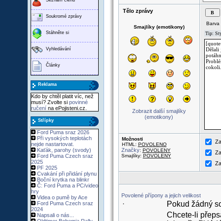
Tělo zprávy
Soukromé zprávy
Barva 
Smajlíky (emotikony)
Stáhněte si
Vyhledávání
Články
Reklama
Kdo by chtěl platit víc, než
musí? Zvolte si
povinné
ručení
na ePojisteni.cz.
Zobrazit další smajlíky
(emotikony)
Střípky
Ford Puma sraz 2026
Při vysokých teplotách
Možnosti
Za
nejde nastartovat.
HTML:
POVOLENO
Kaťák, parohy (svody)
Značky
:
POVOLENY
Za
Ford Puma Czech sraz
Smajlíky:
POVOLENY
2025
Za
PF 2025
Cvakání při přidání plynu
Boční krytka na blinkr
Č: Ford Puma a PC/video
hry
Povolené přípony a jejich velikost
Videa o pumě by Ace
Pokud žádný sou
Ford Puma Czech sraz
·
2024
Chcete-li přeps
Napsali o nás...