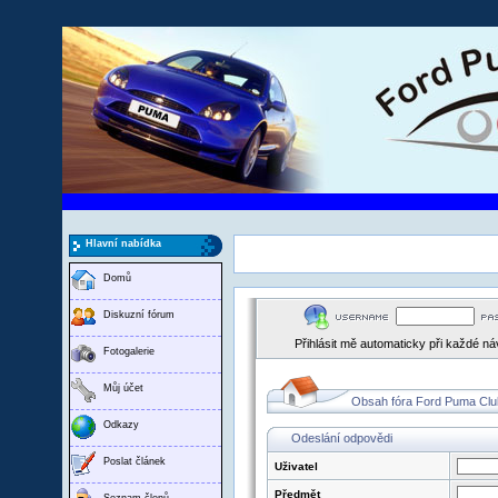
Hlavní nabídka
Domů
Diskuzní fórum
Přihlásit mě automaticky při každé n
Fotogalerie
Můj účet
Obsah fóra Ford Puma Clu
Odkazy
Odeslání odpovědi
Poslat článek
Uživatel
Předmět
Seznam členů