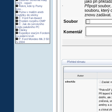
Oldtimer Bohemia Rally
jako při přiklá
2023 - report
Připojit soubor
,
Řekni, kde ty Pumy
·
jsou...
souboru, který 
Puma v malém aneb
znovu zadávat.
modýlky do sbírky
Č: Ford Fan Award
Soubor
Prodám rozpěru OMP
Č: Jak do servisního
módu palubního PC
Články
Komentář
Expedice starým Fordem
za polární kruh
P: Ford Mondeo Mk.3 5D
rv.2004
Přehled tématu