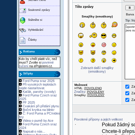
Tělo zprávy
Soukromé zprávy
Barva 
Smajlíky (emotikony)
Stáhněte si
Vyhledávání
Články
Reklama
Kdo by chtěl platit víc, než
musí? Zvolte si
povinné
ručení
na ePojisteni.cz.
Zobrazit další smajlíky
(emotikony)
Střípky
Ford Puma sraz 2026
Při vysokých teplotách
Možnosti
Za
nejde nastartovat.
HTML:
POVOLENO
Kaťák, parohy (svody)
Značky
:
POVOLENY
Za
Ford Puma Czech sraz
Smajlíky:
POVOLENY
2025
Za
PF 2025
Cvakání při přidání plynu
Boční krytka na blinkr
Č: Ford Puma a PC/video
hry
Povolené přípony a jejich velikost
Videa o pumě by Ace
Pokud žádný sou
Ford Puma Czech sraz
·
2024
Chcete-li přeps
Napsali o nás...