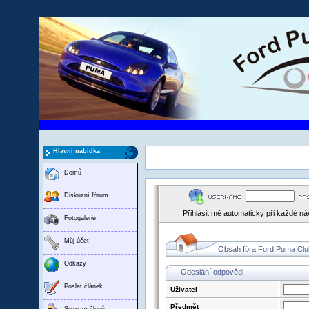
Hlavní nabídka
Domů
Diskuzní fórum
Přihlásit mě automaticky při každé n
Fotogalerie
Můj účet
Obsah fóra Ford Puma Clu
Odkazy
Odeslání odpovědi
Poslat článek
Uživatel
Předmět
Seznam členů