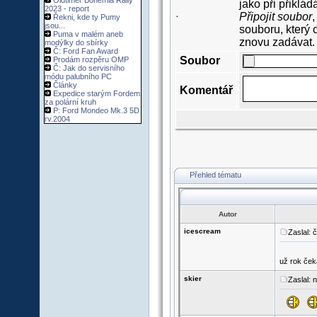
Oldtimer Bohemia Rally
jako při přiklá
2023 - report
Připojit soubor
,
Řekni, kde ty Pumy
·
jsou...
souboru, který 
Puma v malém aneb
znovu zadávat.
modýlky do sbírky
Č: Ford Fan Award
Soubor
Prodám rozpěru OMP
Č: Jak do servisního
módu palubního PC
Články
Komentář
Expedice starým Fordem
za polární kruh
P: Ford Mondeo Mk.3 5D
rv.2004
Přehled tématu