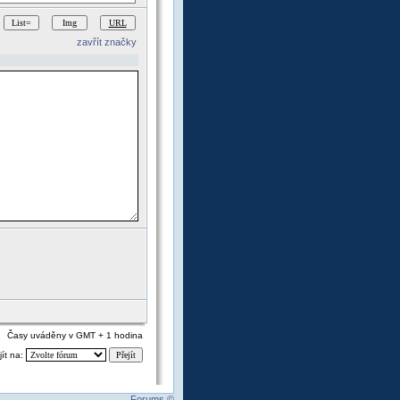
zavřít značky
Časy uváděny v GMT + 1 hodina
jít na:
Forums ©