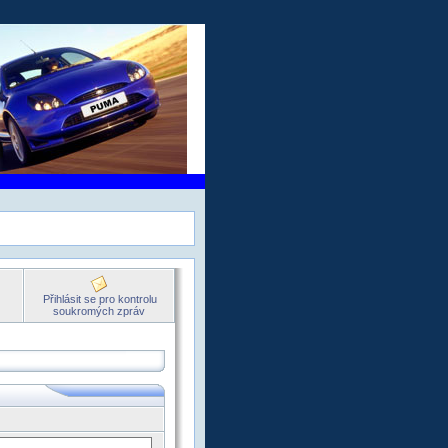
Přihlásit se pro kontrolu
soukromých zpráv