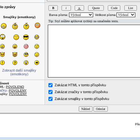
lo zprávy
Barva písma:
Velikost písma:
Smajlíky (emotikony)
Zobrazit další smajlíky
(emotikony)
žnosti
Zakázat HTML v tomto příspěvku
ML:
POVOLENO
ačky
:
POVOLENY
Zakázat značky v tomto příspěvku
jlíky:
POVOLENY
Zakázat smajlíky v tomto příspěvku
Pře