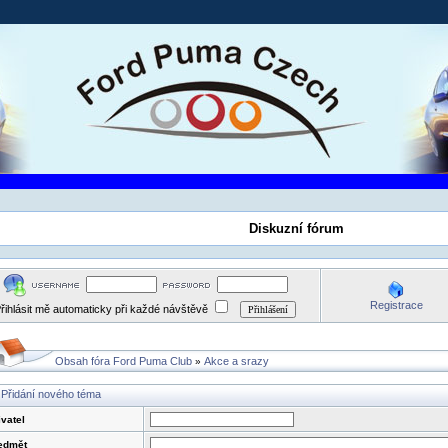
Diskuzní fórum
Registrace
řihlásit mě automaticky při každé návštěvě
Obsah fóra Ford Puma Club
Akce a srazy
»
Přidání nového téma
ivatel
edmět