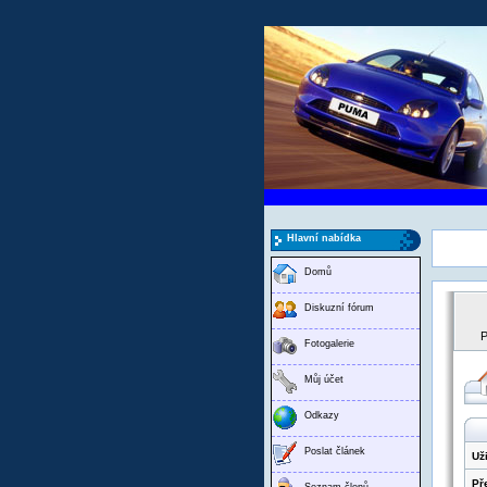
Hlavní nabídka
Domů
Diskuzní fórum
P
Fotogalerie
Můj účet
Odkazy
Poslat článek
Už
Př
Seznam členů