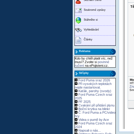
Tě
Soukromé zprávy
Stáhněte si
Vyhledávání
Články
Reklama
Kdo by chtěl platit víc, než
musí? Zvolte si
povinné
ručení
na ePojisteni.cz.
Střípky
Mo
Ford Puma sraz 2026
HT
Při vysokých teplotách
Zn
nejde nastartovat.
Sma
Kaťák, parohy (svody)
Ford Puma Czech sraz
2025
PF 2025
Cvakání při přidání plynu
Boční krytka na blinkr
Č: Ford Puma a PC/video
hry
Videa o pumě by Ace
Ford Puma Czech sraz
2024
Napsali o nás...