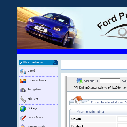
Hlavní nabídka
Domů
Diskuzní fórum
Přihlásit mě automaticky při každé ná
Fotogalerie
Můj účet
Obsah fóra Ford Puma Cl
Odkazy
Přidání nového téma
Poslat článek
Uživatel
Předmět
Seznam členů