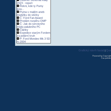
Oldtimer Bohemia Rally
2023 - report
Řekni, kde ty Pumy
jsou...
Puma v malém aneb
modýlky do sbírky
Č: Ford Fan Award
Prodám rozpěru OMP
Č: Jak do servisního
módu palubního PC
Články
Expedice starým Fordem
za polární kruh
P: Ford Mondeo Mk.3 5D
rv.2004
Grafický návrh fasád
Qui
|
Powered by Copyrigh
Čas potřebn