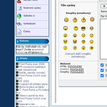
Tělo zprávy
Soukromé zprávy
Barva
Smajlíky (emotikony)
Stáhněte si
Vyhledávání
Články
Reklama
Kdo by chtěl platit víc, než
musí? Zvolte si
povinné
ručení
na ePojisteni.cz.
Zobrazit další smajlíky
(emotikony)
Střípky
Možnosti
Ford Puma sraz 2026
Z
HTML:
POVOLENO
Při vysokých teplotách
Značky
:
POVOLENY
nejde nastartovat.
Z
Smajlíky:
POVOLENY
Kaťák, parohy (svody)
Ford Puma Czech sraz
Z
2025
PF 2025
Cvakání při přidání plynu
Boční krytka na blinkr
Č: Ford Puma a PC/video
hry
Videa o pumě by Ace
Ford Puma Czech sraz
2024
Napsali o nás...