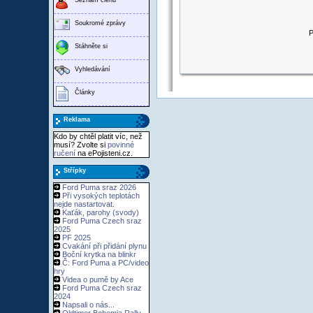
Soukromé zprávy
P
Stáhněte si
Vyhledávání
Články
Reklama
Kdo by chtěl platit víc, než
musí? Zvolte si
povinné
ručení
na ePojisteni.cz.
Střípky
Ford Puma sraz 2026
Při vysokých teplotách
nejde nastartovat.
Kaťák, parohy (svody)
Ford Puma Czech sraz
2025
PF 2025
Cvakání při přidání plynu
Boční krytka na blinkr
Č: Ford Puma a PC/video
hry
Videa o pumě by Ace
Ford Puma Czech sraz
2024
Napsali o nás...