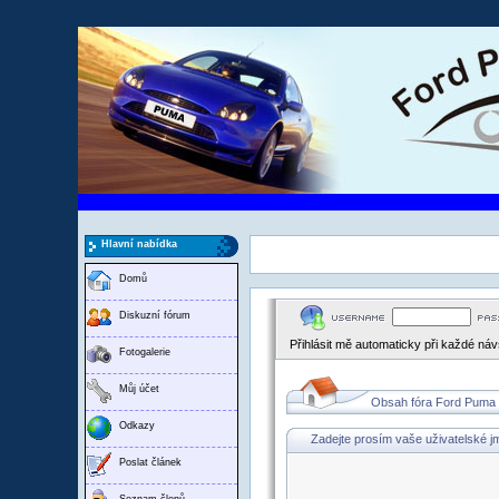
Hlavní nabídka
Domů
Diskuzní fórum
Přihlásit mě automaticky při každé ná
Fotogalerie
Můj účet
Obsah fóra Ford Puma
Odkazy
Zadejte prosím vaše uživatelské j
Poslat článek
Seznam členů