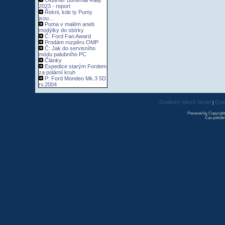
Oldtimer Bohemia Rally
2023 - report
Řekni, kde ty Pumy
jsou...
Puma v malém aneb
modýlky do sbírky
Č: Ford Fan Award
Prodám rozpěru OMP
Č: Jak do servisního
módu palubního PC
Články
Expedice starým Fordem
za polární kruh
P: Ford Mondeo Mk.3 5D
rv.2004
Grafický návrh fasád
Qui
|
Powered by Copyrigh
Čas potřebn