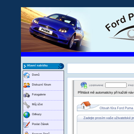
Hlavní nabídka
Domů
Diskuzní fórum
Přihlásit mě automaticky při každé ná
Fotogalerie
Můj účet
Obsah fóra Ford Puma
Odkazy
Zadejte prosím vaše uživatelské j
Poslat článek
Seznam členů