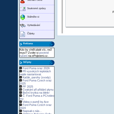
Soukromé zprávy
P
Stáhněte si
Vyhledávání
Články
Reklama
Kdo by chtěl platit víc, než
musí? Zvolte si
povinné
ručení
na ePojisteni.cz.
Střípky
Ford Puma sraz 2026
Při vysokých teplotách
nejde nastartovat.
Kaťák, parohy (svody)
Ford Puma Czech sraz
2025
PF 2025
Cvakání při přidání plynu
Boční krytka na blinkr
Č: Ford Puma a PC/video
hry
Videa o pumě by Ace
Ford Puma Czech sraz
2024
Napsali o nás...