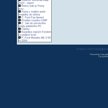
Oldtimer Bohemia Rally
2023 - report
Řekni, kde ty Pumy
jsou...
Puma v malém aneb
modýlky do sbírky
Č: Ford Fan Award
Prodám rozpěru OMP
Č: Jak do servisního
módu palubního PC
Články
Expedice starým Fordem
za polární kruh
P: Ford Mondeo Mk.3 5D
rv.2004
Grafický návrh fasád
Qui
|
Powered by Copyrigh
Čas potřebn