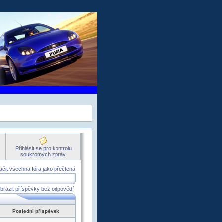
Přihlásit se pro kontrolu
soukromých zpráv
čit všechna fóra jako přečtená
brazit příspěvky bez odpovědí
Poslední příspěvek