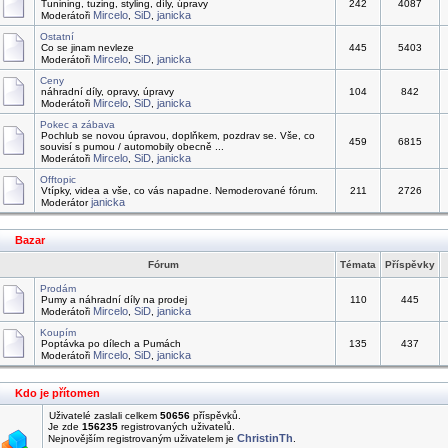
Tunining, tuzing, styling, díly, úpravy
242
4087
Mircelo
SiD
janicka
Moderátoři
,
,
Ostatní
Co se jinam nevleze
445
5403
Mircelo
SiD
janicka
Moderátoři
,
,
Ceny
náhradní díly, opravy, úpravy
104
842
Mircelo
SiD
janicka
Moderátoři
,
,
Pokec a zábava
Pochlub se novou úpravou, doplňkem, pozdrav se. Vše, co
459
6815
souvisí s pumou / automobily obecně ...
Mircelo
SiD
janicka
Moderátoři
,
,
Offtopic
Vtípky, videa a vše, co vás napadne. Nemoderované fórum.
211
2726
janicka
Moderátor
Bazar
Fórum
Témata
Příspěvky
Prodám
Pumy a náhradní díly na prodej
110
445
Mircelo
SiD
janicka
Moderátoři
,
,
Koupím
Poptávka po dílech a Pumách
135
437
Mircelo
SiD
janicka
Moderátoři
,
,
Kdo je přítomen
Uživatelé zaslali celkem
50656
příspěvků.
Je zde
156235
registrovaných uživatelů.
ChristinTh
Nejnovějším registrovaným uživatelem je
.