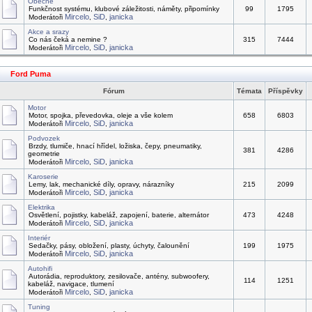
Obecně
Funkčnost systému, klubové záležitosti, náměty, připomínky
99
1795
Mircelo
SiD
janicka
Moderátoři
,
,
Akce a srazy
Co nás čeká a nemine ?
315
7444
Mircelo
SiD
janicka
Moderátoři
,
,
Ford Puma
Fórum
Témata
Příspěvky
Motor
Motor, spojka, převedovka, oleje a vše kolem
658
6803
Mircelo
SiD
janicka
Moderátoři
,
,
Podvozek
Brzdy, tlumiče, hnací hřídel, ložiska, čepy, pneumatiky,
381
4286
geometrie
Mircelo
SiD
janicka
Moderátoři
,
,
Karoserie
Lemy, lak, mechanické díly, opravy, nárazníky
215
2099
Mircelo
SiD
janicka
Moderátoři
,
,
Elektrika
Osvětlení, pojistky, kabeláž, zapojení, baterie, alternátor
473
4248
Mircelo
SiD
janicka
Moderátoři
,
,
Interiér
Sedačky, pásy, obložení, plasty, úchyty, čalounění
199
1975
Mircelo
SiD
janicka
Moderátoři
,
,
Autohifi
Autorádia, reproduktory, zesilovače, antény, subwoofery,
114
1251
kabeláž, navigace, tlumení
Mircelo
SiD
janicka
Moderátoři
,
,
Tuning