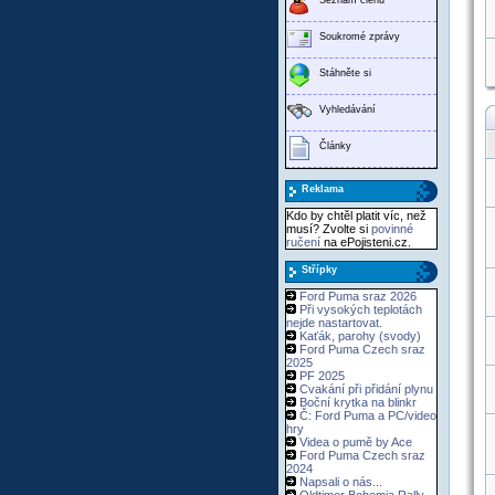
Soukromé zprávy
Stáhněte si
Vyhledávání
Články
Reklama
Kdo by chtěl platit víc, než
musí? Zvolte si
povinné
ručení
na ePojisteni.cz.
Střípky
Ford Puma sraz 2026
Při vysokých teplotách
nejde nastartovat.
Kaťák, parohy (svody)
Ford Puma Czech sraz
2025
PF 2025
Cvakání při přidání plynu
Boční krytka na blinkr
Č: Ford Puma a PC/video
hry
Videa o pumě by Ace
Ford Puma Czech sraz
2024
Napsali o nás...