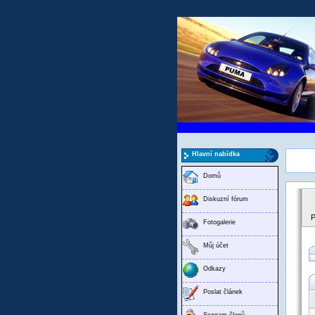
Hlavní nabídka
Domů
Diskuzní fórum
P
Fotogalerie
Můj účet
Odkazy
Poslat článek
Seznam členů