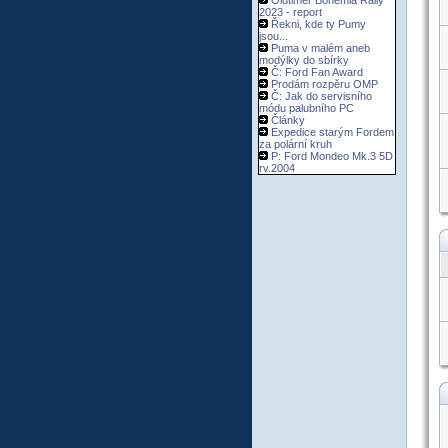
Oldtimer Bohemia Rally
2023 - report
Řekni, kde ty Pumy
jsou...
Puma v malém aneb
modýlky do sbírky
Č: Ford Fan Award
Prodám rozpěru OMP
Č: Jak do servisního
módu palubního PC
Články
Expedice starým Fordem
za polární kruh
P: Ford Mondeo Mk.3 5D
rv.2004