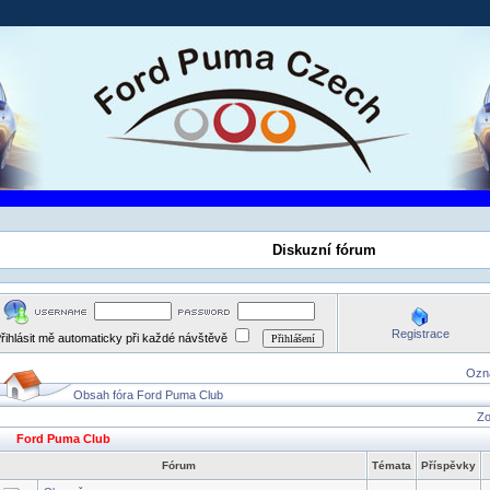
Diskuzní fórum
Registrace
řihlásit mě automaticky při každé návštěvě
Ozna
Obsah fóra Ford Puma Club
Zo
Ford Puma Club
Fórum
Témata
Příspěvky